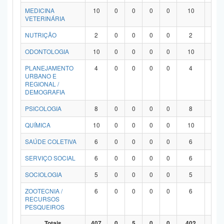
MEDICINA
10
0
0
0
0
10
0
VETERINÁRIA
NUTRIÇÃO
2
0
0
0
0
2
0
ODONTOLOGIA
10
0
0
0
0
10
0
PLANEJAMENTO
4
0
0
0
0
4
0
URBANO E
REGIONAL /
DEMOGRAFIA
PSICOLOGIA
8
0
0
0
0
8
0
QUÍMICA
10
0
0
0
0
10
0
SAÚDE COLETIVA
6
0
0
0
0
6
0
SERVIÇO SOCIAL
6
0
0
0
0
6
0
SOCIOLOGIA
5
0
0
0
0
5
0
ZOOTECNIA /
6
0
0
0
0
6
0
RECURSOS
PESQUEIROS
Totais
407
0
5
0
0
402
0