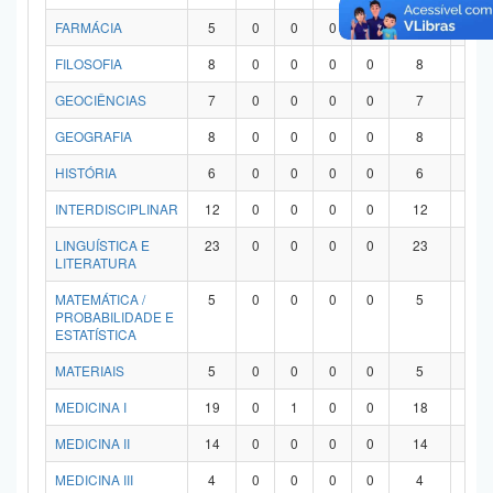
FARMÁCIA
5
0
0
0
0
5
0
FILOSOFIA
8
0
0
0
0
8
0
GEOCIÊNCIAS
7
0
0
0
0
7
0
GEOGRAFIA
8
0
0
0
0
8
0
HISTÓRIA
6
0
0
0
0
6
0
INTERDISCIPLINAR
12
0
0
0
0
12
0
LINGUÍSTICA E
23
0
0
0
0
23
0
LITERATURA
MATEMÁTICA /
5
0
0
0
0
5
0
PROBABILIDADE E
ESTATÍSTICA
MATERIAIS
5
0
0
0
0
5
0
MEDICINA I
19
0
1
0
0
18
0
MEDICINA II
14
0
0
0
0
14
0
MEDICINA III
4
0
0
0
0
4
0