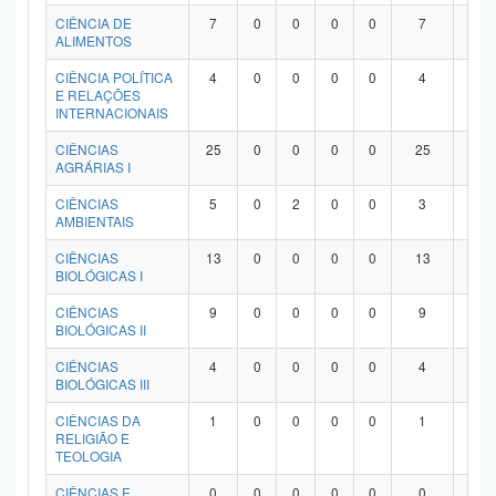
Planalto
CIÊNCIA DE
7
0
0
0
0
7
0
ALIMENTOS
CIÊNCIA POLÍTICA
4
0
0
0
0
4
0
E RELAÇÕES
INTERNACIONAIS
CIÊNCIAS
25
0
0
0
0
25
0
AGRÁRIAS I
CIÊNCIAS
5
0
2
0
0
3
0
AMBIENTAIS
CIÊNCIAS
13
0
0
0
0
13
0
BIOLÓGICAS I
CIÊNCIAS
9
0
0
0
0
9
0
BIOLÓGICAS II
CIÊNCIAS
4
0
0
0
0
4
0
BIOLÓGICAS III
CIÊNCIAS DA
1
0
0
0
0
1
0
RELIGIÃO E
TEOLOGIA
CIÊNCIAS E
0
0
0
0
0
0
0