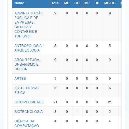
Nome
Total
ME
DO
MP
DP
ME/DO
MP/
Ministério da Ciência, Tecnologia, Inovações e Comunicações
ADMINISTRAÇÃO
9
0
0
0
0
9
0
PÚBLICA E DE
Ministério do Meio Ambiente
EMPRESAS,
CIÊNCIAS
Ministério do Turismo
CONTÁBEIS E
TURISMO
Ministério do Desenvolvimento Regional
ANTROPOLOGIA /
5
0
0
0
0
5
0
ARQUEOLOGIA
Controladoria-Geral da União
ARQUITETURA,
9
0
0
0
0
9
0
URBANISMO E
Ministério da Mulher, da Família e dos Direitos Humanos
DESIGN
Secretaria-Geral
ARTES
9
0
0
0
0
9
0
ASTRONOMIA /
6
0
0
0
0
6
0
Secretaria de Governo
FÍSICA
Gabinete de Segurança Institucional
BIODIVERSIDADE
21
0
0
0
0
21
0
Advocacia-Geral da União
BIOTECNOLOGIA
3
0
1
0
0
2
0
CIÊNCIA DA
4
0
0
0
0
4
0
Banco Central do Brasil
COMPUTAÇÃO