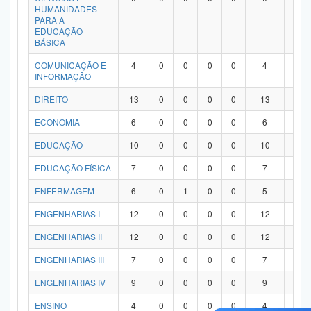
HUMANIDADES
PARA A
EDUCAÇÃO
BÁSICA
COMUNICAÇÃO E
4
0
0
0
0
4
0
INFORMAÇÃO
DIREITO
13
0
0
0
0
13
0
ECONOMIA
6
0
0
0
0
6
0
EDUCAÇÃO
10
0
0
0
0
10
0
EDUCAÇÃO FÍSICA
7
0
0
0
0
7
0
ENFERMAGEM
6
0
1
0
0
5
0
ENGENHARIAS I
12
0
0
0
0
12
0
ENGENHARIAS II
12
0
0
0
0
12
0
ENGENHARIAS III
7
0
0
0
0
7
0
ENGENHARIAS IV
9
0
0
0
0
9
0
ENSINO
4
0
0
0
0
4
0