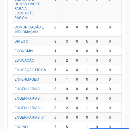
HUMANIDADES
PARA A
EDUCAÇÃO
BÁSICA
COMUNICAÇÃO E
0
0
0
0
0
0
0
INFORMAÇÃO
DIREITO
8
3
0
5
0
0
0
ECONOMIA
1
1
0
0
0
0
0
EDUCAÇÃO
3
2
0
1
0
0
0
EDUCAÇÃO FÍSICA
5
4
0
1
0
0
0
ENFERMAGEM
1
1
0
0
0
0
0
ENGENHARIAS I
0
0
0
0
0
0
0
ENGENHARIAS II
0
0
0
0
0
0
0
ENGENHARIAS III
3
2
0
1
0
0
0
ENGENHARIAS IV
0
0
0
0
0
0
0
ENSINO
7
5
1
1
0
0
0