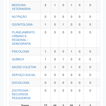
MEDICINA
2
1
0
1
0
0
0
VETERINÁRIA
NUTRIÇÃO
0
0
0
0
0
0
0
ODONTOLOGIA
1
0
1
0
0
0
0
PLANEJAMENTO
0
0
0
0
0
0
0
URBANO E
REGIONAL /
DEMOGRAFIA
PSICOLOGIA
1
0
0
1
0
0
0
QUÍMICA
1
0
1
0
0
0
0
SAÚDE COLETIVA
2
1
0
1
0
0
0
SERVIÇO SOCIAL
0
0
0
0
0
0
0
SOCIOLOGIA
0
0
0
0
0
0
0
ZOOTECNIA /
0
0
0
0
0
0
0
RECURSOS
PESQUEIROS
Totais
77
45
3
26
1
2
0