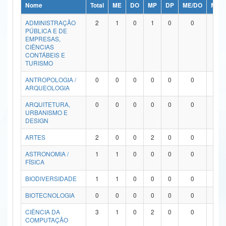
Nome
Total
ME
DO
MP
DP
ME/DO
MP/
Ministério da Ciência, Tecnologia, Inovações e Comunicações
ADMINISTRAÇÃO
2
1
0
1
0
0
0
PÚBLICA E DE
Ministério do Meio Ambiente
EMPRESAS,
CIÊNCIAS
Ministério do Turismo
CONTÁBEIS E
TURISMO
Ministério do Desenvolvimento Regional
ANTROPOLOGIA /
0
0
0
0
0
0
0
ARQUEOLOGIA
Controladoria-Geral da União
ARQUITETURA,
0
0
0
0
0
0
0
URBANISMO E
Ministério da Mulher, da Família e dos Direitos Humanos
DESIGN
Secretaria-Geral
ARTES
2
0
0
2
0
0
0
ASTRONOMIA /
1
1
0
0
0
0
0
Secretaria de Governo
FÍSICA
Gabinete de Segurança Institucional
BIODIVERSIDADE
1
1
0
0
0
0
0
Advocacia-Geral da União
BIOTECNOLOGIA
0
0
0
0
0
0
0
CIÊNCIA DA
3
1
0
2
0
0
0
Banco Central do Brasil
COMPUTAÇÃO