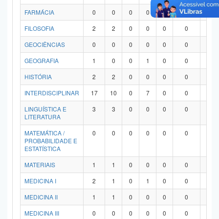
FARMÁCIA
0
0
0
0
0
0
0
FILOSOFIA
2
2
0
0
0
0
0
GEOCIÊNCIAS
0
0
0
0
0
0
0
GEOGRAFIA
1
0
0
1
0
0
0
HISTÓRIA
2
2
0
0
0
0
0
INTERDISCIPLINAR
17
10
0
7
0
0
0
LINGUÍSTICA E
3
3
0
0
0
0
0
LITERATURA
MATEMÁTICA /
0
0
0
0
0
0
0
PROBABILIDADE E
ESTATÍSTICA
MATERIAIS
1
1
0
0
0
0
0
MEDICINA I
2
1
0
1
0
0
0
MEDICINA II
1
1
0
0
0
0
0
MEDICINA III
0
0
0
0
0
0
0