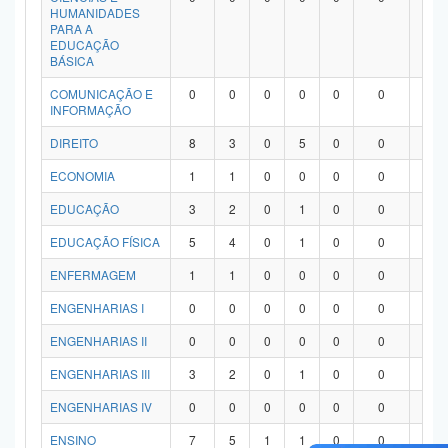
HUMANIDADES
PARA A
EDUCAÇÃO
BÁSICA
COMUNICAÇÃO E
0
0
0
0
0
0
0
INFORMAÇÃO
DIREITO
8
3
0
5
0
0
0
ECONOMIA
1
1
0
0
0
0
0
EDUCAÇÃO
3
2
0
1
0
0
0
EDUCAÇÃO FÍSICA
5
4
0
1
0
0
0
ENFERMAGEM
1
1
0
0
0
0
0
ENGENHARIAS I
0
0
0
0
0
0
0
ENGENHARIAS II
0
0
0
0
0
0
0
ENGENHARIAS III
3
2
0
1
0
0
0
ENGENHARIAS IV
0
0
0
0
0
0
0
ENSINO
7
5
1
1
0
0
0