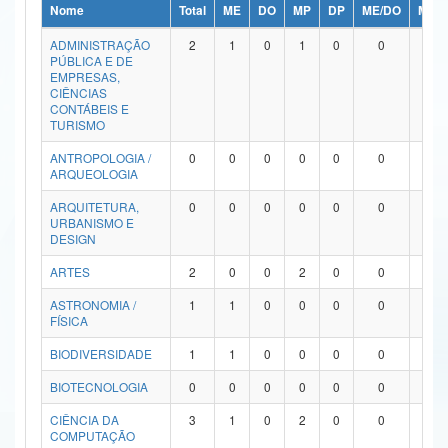
Nome
Total
ME
DO
MP
DP
ME/DO
MP/
Ministério da Ciência, Tecnologia, Inovações e Comunicações
ADMINISTRAÇÃO
2
1
0
1
0
0
0
PÚBLICA E DE
Ministério do Meio Ambiente
EMPRESAS,
CIÊNCIAS
Ministério do Turismo
CONTÁBEIS E
TURISMO
Ministério do Desenvolvimento Regional
ANTROPOLOGIA /
0
0
0
0
0
0
0
ARQUEOLOGIA
Controladoria-Geral da União
ARQUITETURA,
0
0
0
0
0
0
0
URBANISMO E
Ministério da Mulher, da Família e dos Direitos Humanos
DESIGN
Secretaria-Geral
ARTES
2
0
0
2
0
0
0
ASTRONOMIA /
1
1
0
0
0
0
0
Secretaria de Governo
FÍSICA
Gabinete de Segurança Institucional
BIODIVERSIDADE
1
1
0
0
0
0
0
Advocacia-Geral da União
BIOTECNOLOGIA
0
0
0
0
0
0
0
CIÊNCIA DA
3
1
0
2
0
0
0
Banco Central do Brasil
COMPUTAÇÃO