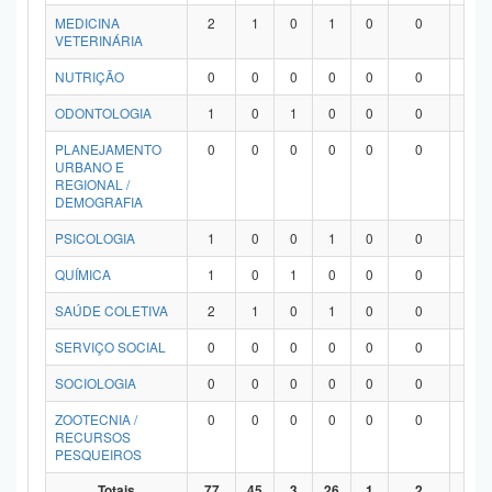
MEDICINA
2
1
0
1
0
0
0
VETERINÁRIA
NUTRIÇÃO
0
0
0
0
0
0
0
ODONTOLOGIA
1
0
1
0
0
0
0
PLANEJAMENTO
0
0
0
0
0
0
0
URBANO E
REGIONAL /
DEMOGRAFIA
PSICOLOGIA
1
0
0
1
0
0
0
QUÍMICA
1
0
1
0
0
0
0
SAÚDE COLETIVA
2
1
0
1
0
0
0
SERVIÇO SOCIAL
0
0
0
0
0
0
0
SOCIOLOGIA
0
0
0
0
0
0
0
ZOOTECNIA /
0
0
0
0
0
0
0
RECURSOS
PESQUEIROS
Totais
77
45
3
26
1
2
0