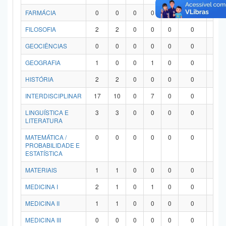
FARMÁCIA
0
0
0
0
0
0
0
FILOSOFIA
2
2
0
0
0
0
0
GEOCIÊNCIAS
0
0
0
0
0
0
0
GEOGRAFIA
1
0
0
1
0
0
0
HISTÓRIA
2
2
0
0
0
0
0
INTERDISCIPLINAR
17
10
0
7
0
0
0
LINGUÍSTICA E
3
3
0
0
0
0
0
LITERATURA
MATEMÁTICA /
0
0
0
0
0
0
0
PROBABILIDADE E
ESTATÍSTICA
MATERIAIS
1
1
0
0
0
0
0
MEDICINA I
2
1
0
1
0
0
0
MEDICINA II
1
1
0
0
0
0
0
MEDICINA III
0
0
0
0
0
0
0