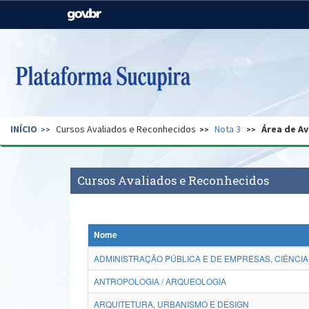
Casa Civil
Ministério da Justiça e
Segurança Pública
Ministério da Agricultura,
Ministério da Educação
Pecuária e Abastecimento
Ministério do Meio Ambiente
Ministério do Turismo
INÍCIO
Cursos Avaliados e Reconhecidos
Nota 3
Área de Av
Secretaria de Governo
Gabinete de Segurança
Institucional
Cursos Avaliados e Reconhecidos
Nome
ADMINISTRAÇÃO PÚBLICA E DE EMPRESAS, CIÊNCIA
ANTROPOLOGIA / ARQUEOLOGIA
ARQUITETURA, URBANISMO E DESIGN