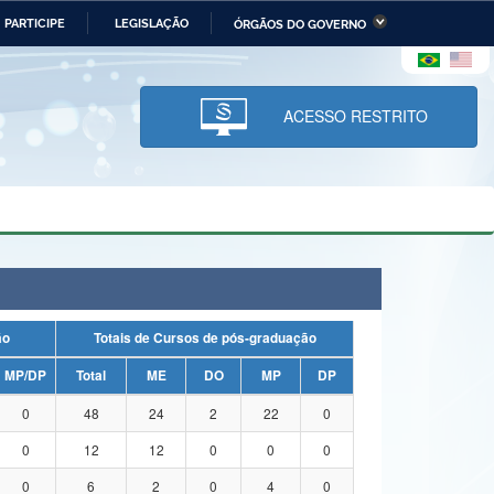
PARTICIPE
LEGISLAÇÃO
ÓRGÃOS DO GOVERNO
stério da Economia
Ministério da Infraestrutura
stério de Minas e Energia
Ministério da Ciência,
Tecnologia, Inovações e
ACESSO RESTRITO
Comunicações
tério da Mulher, da Família
Secretaria-Geral
s Direitos Humanos
lto
ação
Totais de Cursos de pós-graduação
MP/DP
Total
ME
DO
MP
DP
0
48
24
2
22
0
0
12
12
0
0
0
0
6
2
0
4
0