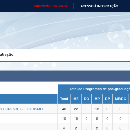
ACESSO À INFORMAÇÃO
CORONAVÍRUS (COVID-19)
Ministério da Defesa
Ministério das Relações
Mini
Exteriores
IR
PARA
O
CONTEÚDO
Ministério da Cidadania
Ministério da Saúde
Mini
Ministério do Desenvolvimento
Controladoria-Geral da União
Minis
Regional
e do
aliação
Advocacia-Geral da União
Banco Central do Brasil
Plana
Total de Programas de pós-gradu
Total
ME
DO
MP
DP
ME/DO
S CONTÁBEIS E TURISMO
40
22
0
18
0
0
10
10
0
0
0
0
4
2
0
2
0
0