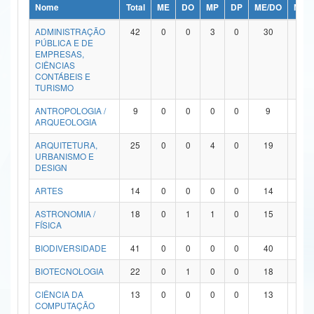
Nome
Total
ME
DO
MP
DP
ME/DO
MP/
Ministério da Ciência, Tecnologia, Inovações e Comunicações
ADMINISTRAÇÃO
42
0
0
3
0
30
9
PÚBLICA E DE
Ministério do Meio Ambiente
EMPRESAS,
CIÊNCIAS
Ministério do Turismo
CONTÁBEIS E
TURISMO
Ministério do Desenvolvimento Regional
ANTROPOLOGIA /
9
0
0
0
0
9
0
ARQUEOLOGIA
Controladoria-Geral da União
ARQUITETURA,
25
0
0
4
0
19
2
URBANISMO E
Ministério da Mulher, da Família e dos Direitos Humanos
DESIGN
Secretaria-Geral
ARTES
14
0
0
0
0
14
0
ASTRONOMIA /
18
0
1
1
0
15
1
Secretaria de Governo
FÍSICA
Gabinete de Segurança Institucional
BIODIVERSIDADE
41
0
0
0
0
40
1
Advocacia-Geral da União
BIOTECNOLOGIA
22
0
1
0
0
18
3
CIÊNCIA DA
13
0
0
0
0
13
0
Banco Central do Brasil
COMPUTAÇÃO