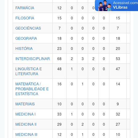
FARMÁCIA
12
0
0
0
0
12
0
FILOSOFIA
15
0
0
0
0
15
0
GEOCIÊNCIAS
7
0
0
0
0
7
0
GEOGRAFIA
18
0
0
0
0
18
0
HISTÓRIA
23
0
0
0
0
20
3
INTERDISCIPLINAR
68
2
3
2
0
53
8
LINGUÍSTICA E
48
1
0
0
0
47
0
LITERATURA
MATEMÁTICA /
16
0
1
0
0
14
1
PROBABILIDADE E
ESTATÍSTICA
MATERIAIS
10
0
0
0
0
9
1
MEDICINA I
33
1
0
0
0
32
0
MEDICINA II
29
0
2
0
0
27
0
MEDICINA III
12
0
1
0
0
10
1