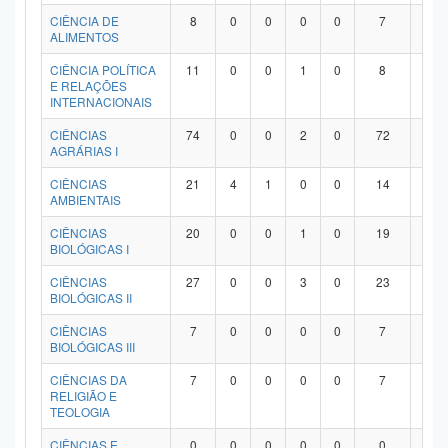
Planalto
CIÊNCIA DE
8
0
0
0
0
7
1
ALIMENTOS
CIÊNCIA POLÍTICA
11
0
0
1
0
8
2
E RELAÇÕES
INTERNACIONAIS
CIÊNCIAS
74
0
0
2
0
72
0
AGRÁRIAS I
CIÊNCIAS
21
4
1
0
0
14
2
AMBIENTAIS
CIÊNCIAS
20
0
0
1
0
19
0
BIOLÓGICAS I
CIÊNCIAS
27
0
0
3
0
23
1
BIOLÓGICAS II
CIÊNCIAS
7
0
0
0
0
7
0
BIOLÓGICAS III
CIÊNCIAS DA
7
0
0
0
0
7
0
RELIGIÃO E
TEOLOGIA
CIÊNCIAS E
0
0
0
0
0
0
0