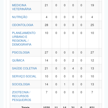
MEDICINA
21
0
0
0
0
19
2
VETERINÁRIA
NUTRIÇÃO
4
0
0
0
0
4
0
ODONTOLOGIA
28
0
0
3
0
25
0
PLANEJAMENTO
10
0
0
0
0
10
0
URBANO E
REGIONAL /
DEMOGRAFIA
PSICOLOGIA
27
0
0
0
0
27
0
QUÍMICA
14
0
0
2
0
12
0
SAÚDE COLETIVA
21
0
0
4
0
13
4
SERVIÇO SOCIAL
10
0
0
0
0
10
0
SOCIOLOGIA
14
0
1
0
0
13
0
ZOOTECNIA /
7
0
0
0
0
7
0
RECURSOS
PESQUEIROS
Totais
1030
11
14
31
0
921
53