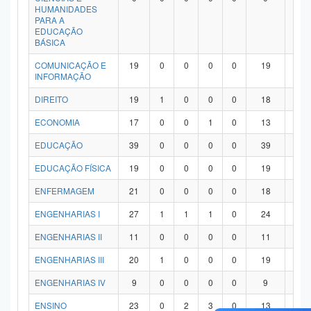
HUMANIDADES
PARA A
EDUCAÇÃO
BÁSICA
COMUNICAÇÃO E
19
0
0
0
0
19
0
INFORMAÇÃO
DIREITO
19
1
0
0
0
18
0
ECONOMIA
17
0
0
1
0
13
3
EDUCAÇÃO
39
0
0
0
0
39
0
EDUCAÇÃO FÍSICA
19
0
0
0
0
19
0
ENFERMAGEM
21
0
0
0
0
18
3
ENGENHARIAS I
27
1
1
1
0
24
0
ENGENHARIAS II
11
0
0
0
0
11
0
ENGENHARIAS III
20
1
0
0
0
19
0
ENGENHARIAS IV
9
0
0
0
0
9
0
ENSINO
23
0
2
3
0
13
5