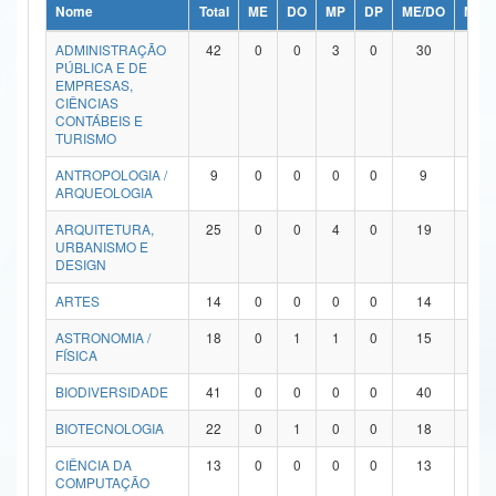
Nome
Total
ME
DO
MP
DP
ME/DO
MP/
Ministério da Ciência, Tecnologia, Inovações e Comunicações
ADMINISTRAÇÃO
42
0
0
3
0
30
9
PÚBLICA E DE
Ministério do Meio Ambiente
EMPRESAS,
CIÊNCIAS
Ministério do Turismo
CONTÁBEIS E
TURISMO
Ministério do Desenvolvimento Regional
ANTROPOLOGIA /
9
0
0
0
0
9
0
ARQUEOLOGIA
Controladoria-Geral da União
ARQUITETURA,
25
0
0
4
0
19
2
URBANISMO E
Ministério da Mulher, da Família e dos Direitos Humanos
DESIGN
Secretaria-Geral
ARTES
14
0
0
0
0
14
0
ASTRONOMIA /
18
0
1
1
0
15
1
Secretaria de Governo
FÍSICA
Gabinete de Segurança Institucional
BIODIVERSIDADE
41
0
0
0
0
40
1
Advocacia-Geral da União
BIOTECNOLOGIA
22
0
1
0
0
18
3
CIÊNCIA DA
13
0
0
0
0
13
0
Banco Central do Brasil
COMPUTAÇÃO