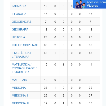
FARMÁCIA
12
0
0
0
0
12
0
FILOSOFIA
15
0
0
0
0
15
0
GEOCIÊNCIAS
7
0
0
0
0
7
0
GEOGRAFIA
18
0
0
0
0
18
0
HISTÓRIA
23
0
0
0
0
20
3
INTERDISCIPLINAR
68
2
3
2
0
53
8
LINGUÍSTICA E
48
1
0
0
0
47
0
LITERATURA
MATEMÁTICA /
16
0
1
0
0
14
1
PROBABILIDADE E
ESTATÍSTICA
MATERIAIS
10
0
0
0
0
9
1
MEDICINA I
33
1
0
0
0
32
0
MEDICINA II
29
0
2
0
0
27
0
MEDICINA III
12
0
1
0
0
10
1