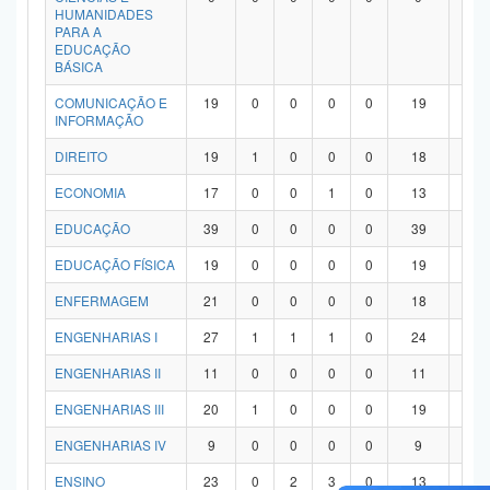
HUMANIDADES
PARA A
EDUCAÇÃO
BÁSICA
COMUNICAÇÃO E
19
0
0
0
0
19
0
INFORMAÇÃO
DIREITO
19
1
0
0
0
18
0
ECONOMIA
17
0
0
1
0
13
3
EDUCAÇÃO
39
0
0
0
0
39
0
EDUCAÇÃO FÍSICA
19
0
0
0
0
19
0
ENFERMAGEM
21
0
0
0
0
18
3
ENGENHARIAS I
27
1
1
1
0
24
0
ENGENHARIAS II
11
0
0
0
0
11
0
ENGENHARIAS III
20
1
0
0
0
19
0
ENGENHARIAS IV
9
0
0
0
0
9
0
ENSINO
23
0
2
3
0
13
5