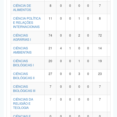
Planalto
CIÊNCIA DE
8
0
0
0
0
7
1
ALIMENTOS
CIÊNCIA POLÍTICA
11
0
0
1
0
8
2
E RELAÇÕES
INTERNACIONAIS
CIÊNCIAS
74
0
0
2
0
72
0
AGRÁRIAS I
CIÊNCIAS
21
4
1
0
0
14
2
AMBIENTAIS
CIÊNCIAS
20
0
0
1
0
19
0
BIOLÓGICAS I
CIÊNCIAS
27
0
0
3
0
23
1
BIOLÓGICAS II
CIÊNCIAS
7
0
0
0
0
7
0
BIOLÓGICAS III
CIÊNCIAS DA
7
0
0
0
0
7
0
RELIGIÃO E
TEOLOGIA
CIÊNCIAS E
0
0
0
0
0
0
0