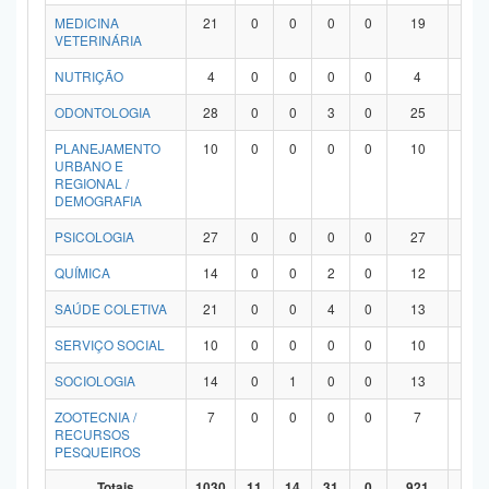
MEDICINA
21
0
0
0
0
19
2
VETERINÁRIA
NUTRIÇÃO
4
0
0
0
0
4
0
ODONTOLOGIA
28
0
0
3
0
25
0
PLANEJAMENTO
10
0
0
0
0
10
0
URBANO E
REGIONAL /
DEMOGRAFIA
PSICOLOGIA
27
0
0
0
0
27
0
QUÍMICA
14
0
0
2
0
12
0
SAÚDE COLETIVA
21
0
0
4
0
13
4
SERVIÇO SOCIAL
10
0
0
0
0
10
0
SOCIOLOGIA
14
0
1
0
0
13
0
ZOOTECNIA /
7
0
0
0
0
7
0
RECURSOS
PESQUEIROS
Totais
1030
11
14
31
0
921
53