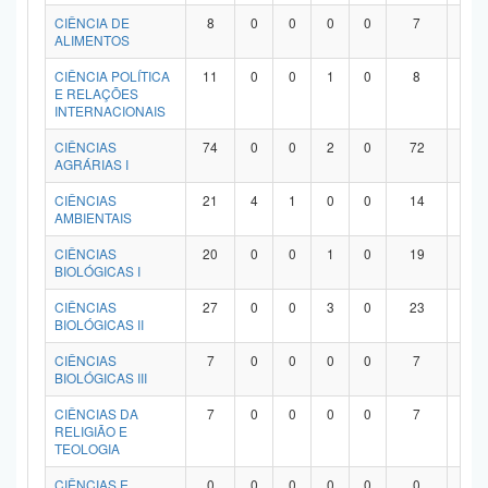
Planalto
CIÊNCIA DE
8
0
0
0
0
7
1
ALIMENTOS
CIÊNCIA POLÍTICA
11
0
0
1
0
8
2
E RELAÇÕES
INTERNACIONAIS
CIÊNCIAS
74
0
0
2
0
72
0
AGRÁRIAS I
CIÊNCIAS
21
4
1
0
0
14
2
AMBIENTAIS
CIÊNCIAS
20
0
0
1
0
19
0
BIOLÓGICAS I
CIÊNCIAS
27
0
0
3
0
23
1
BIOLÓGICAS II
CIÊNCIAS
7
0
0
0
0
7
0
BIOLÓGICAS III
CIÊNCIAS DA
7
0
0
0
0
7
0
RELIGIÃO E
TEOLOGIA
CIÊNCIAS E
0
0
0
0
0
0
0