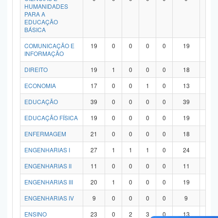
HUMANIDADES
PARA A
EDUCAÇÃO
BÁSICA
COMUNICAÇÃO E
19
0
0
0
0
19
0
INFORMAÇÃO
DIREITO
19
1
0
0
0
18
0
ECONOMIA
17
0
0
1
0
13
3
EDUCAÇÃO
39
0
0
0
0
39
0
EDUCAÇÃO FÍSICA
19
0
0
0
0
19
0
ENFERMAGEM
21
0
0
0
0
18
3
ENGENHARIAS I
27
1
1
1
0
24
0
ENGENHARIAS II
11
0
0
0
0
11
0
ENGENHARIAS III
20
1
0
0
0
19
0
ENGENHARIAS IV
9
0
0
0
0
9
0
ENSINO
23
0
2
3
0
13
5