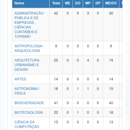
Nome
Total
ME
DO
MP
DP
ME/DO
MP/
Ministério da Ciência, Tecnologia, Inovações e Comunicações
ADMINISTRAÇÃO
42
0
0
3
0
30
9
PÚBLICA E DE
Ministério do Meio Ambiente
EMPRESAS,
CIÊNCIAS
Ministério do Turismo
CONTÁBEIS E
TURISMO
Ministério do Desenvolvimento Regional
ANTROPOLOGIA /
9
0
0
0
0
9
0
ARQUEOLOGIA
Controladoria-Geral da União
ARQUITETURA,
25
0
0
4
0
19
2
URBANISMO E
Ministério da Mulher, da Família e dos Direitos Humanos
DESIGN
Secretaria-Geral
ARTES
14
0
0
0
0
14
0
ASTRONOMIA /
18
0
1
1
0
15
1
Secretaria de Governo
FÍSICA
Gabinete de Segurança Institucional
BIODIVERSIDADE
41
0
0
0
0
40
1
Advocacia-Geral da União
BIOTECNOLOGIA
22
0
1
0
0
18
3
CIÊNCIA DA
13
0
0
0
0
13
0
Banco Central do Brasil
COMPUTAÇÃO