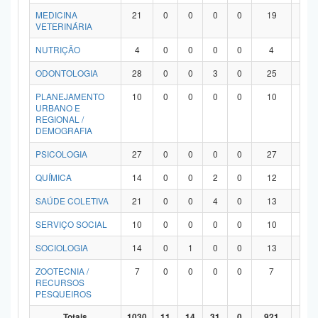
MEDICINA
21
0
0
0
0
19
2
VETERINÁRIA
NUTRIÇÃO
4
0
0
0
0
4
0
ODONTOLOGIA
28
0
0
3
0
25
0
PLANEJAMENTO
10
0
0
0
0
10
0
URBANO E
REGIONAL /
DEMOGRAFIA
PSICOLOGIA
27
0
0
0
0
27
0
QUÍMICA
14
0
0
2
0
12
0
SAÚDE COLETIVA
21
0
0
4
0
13
4
SERVIÇO SOCIAL
10
0
0
0
0
10
0
SOCIOLOGIA
14
0
1
0
0
13
0
ZOOTECNIA /
7
0
0
0
0
7
0
RECURSOS
PESQUEIROS
Totais
1030
11
14
31
0
921
53