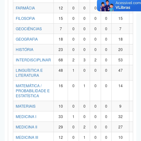
FARMÁCIA
12
0
0
0
0
12
0
FILOSOFIA
15
0
0
0
0
15
0
GEOCIÊNCIAS
7
0
0
0
0
7
0
GEOGRAFIA
18
0
0
0
0
18
0
HISTÓRIA
23
0
0
0
0
20
3
INTERDISCIPLINAR
68
2
3
2
0
53
8
LINGUÍSTICA E
48
1
0
0
0
47
0
LITERATURA
MATEMÁTICA /
16
0
1
0
0
14
1
PROBABILIDADE E
ESTATÍSTICA
MATERIAIS
10
0
0
0
0
9
1
MEDICINA I
33
1
0
0
0
32
0
MEDICINA II
29
0
2
0
0
27
0
MEDICINA III
12
0
1
0
0
10
1