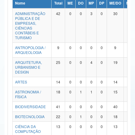
Nome
Total
ME
DO
MP
DP
ME/DO
MP/
Ministério da Ciência, Tecnologia, Inovações e Comunicações
ADMINISTRAÇÃO
42
0
0
3
0
30
9
PÚBLICA E DE
Ministério do Meio Ambiente
EMPRESAS,
CIÊNCIAS
Ministério do Turismo
CONTÁBEIS E
TURISMO
Ministério do Desenvolvimento Regional
ANTROPOLOGIA /
9
0
0
0
0
9
0
ARQUEOLOGIA
Controladoria-Geral da União
ARQUITETURA,
25
0
0
4
0
19
2
URBANISMO E
Ministério da Mulher, da Família e dos Direitos Humanos
DESIGN
Secretaria-Geral
ARTES
14
0
0
0
0
14
0
ASTRONOMIA /
18
0
1
1
0
15
1
Secretaria de Governo
FÍSICA
Gabinete de Segurança Institucional
BIODIVERSIDADE
41
0
0
0
0
40
1
Advocacia-Geral da União
BIOTECNOLOGIA
22
0
1
0
0
18
3
CIÊNCIA DA
13
0
0
0
0
13
0
Banco Central do Brasil
COMPUTAÇÃO