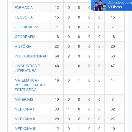
FARMÁCIA
12
0
0
0
0
12
0
FILOSOFIA
15
0
0
0
0
15
0
GEOCIÊNCIAS
7
0
0
0
0
7
0
GEOGRAFIA
18
0
0
0
0
18
0
HISTÓRIA
23
0
0
0
0
20
3
INTERDISCIPLINAR
68
2
3
2
0
53
8
LINGUÍSTICA E
48
1
0
0
0
47
0
LITERATURA
MATEMÁTICA /
16
0
1
0
0
14
1
PROBABILIDADE E
ESTATÍSTICA
MATERIAIS
10
0
0
0
0
9
1
MEDICINA I
33
1
0
0
0
32
0
MEDICINA II
29
0
2
0
0
27
0
MEDICINA III
12
0
1
0
0
10
1