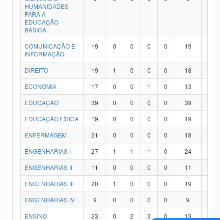
HUMANIDADES
PARA A
EDUCAÇÃO
BÁSICA
COMUNICAÇÃO E
19
0
0
0
0
19
0
INFORMAÇÃO
DIREITO
19
1
0
0
0
18
0
ECONOMIA
17
0
0
1
0
13
3
EDUCAÇÃO
39
0
0
0
0
39
0
EDUCAÇÃO FÍSICA
19
0
0
0
0
19
0
ENFERMAGEM
21
0
0
0
0
18
3
ENGENHARIAS I
27
1
1
1
0
24
0
ENGENHARIAS II
11
0
0
0
0
11
0
ENGENHARIAS III
20
1
0
0
0
19
0
ENGENHARIAS IV
9
0
0
0
0
9
0
ENSINO
23
0
2
3
0
13
5