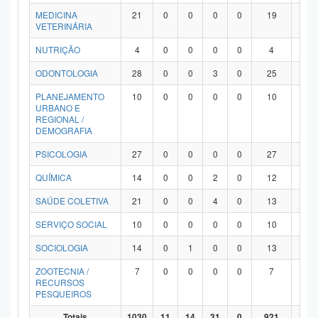
MEDICINA
21
0
0
0
0
19
2
VETERINÁRIA
NUTRIÇÃO
4
0
0
0
0
4
0
ODONTOLOGIA
28
0
0
3
0
25
0
PLANEJAMENTO
10
0
0
0
0
10
0
URBANO E
REGIONAL /
DEMOGRAFIA
PSICOLOGIA
27
0
0
0
0
27
0
QUÍMICA
14
0
0
2
0
12
0
SAÚDE COLETIVA
21
0
0
4
0
13
4
SERVIÇO SOCIAL
10
0
0
0
0
10
0
SOCIOLOGIA
14
0
1
0
0
13
0
ZOOTECNIA /
7
0
0
0
0
7
0
RECURSOS
PESQUEIROS
Totais
1030
11
14
31
0
921
53