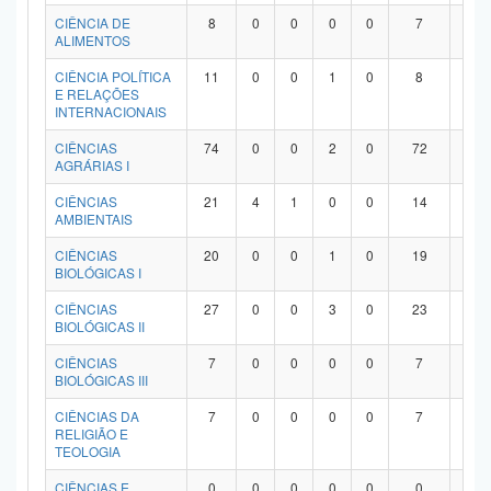
Planalto
CIÊNCIA DE
8
0
0
0
0
7
1
ALIMENTOS
CIÊNCIA POLÍTICA
11
0
0
1
0
8
2
E RELAÇÕES
INTERNACIONAIS
CIÊNCIAS
74
0
0
2
0
72
0
AGRÁRIAS I
CIÊNCIAS
21
4
1
0
0
14
2
AMBIENTAIS
CIÊNCIAS
20
0
0
1
0
19
0
BIOLÓGICAS I
CIÊNCIAS
27
0
0
3
0
23
1
BIOLÓGICAS II
CIÊNCIAS
7
0
0
0
0
7
0
BIOLÓGICAS III
CIÊNCIAS DA
7
0
0
0
0
7
0
RELIGIÃO E
TEOLOGIA
CIÊNCIAS E
0
0
0
0
0
0
0