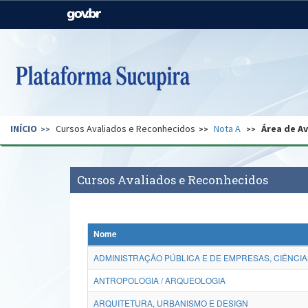
Casa Civil
Ministério da Justiça e
Segurança Pública
Ministério da Agricultura,
Ministério da Educação
Pecuária e Abastecimento
Ministério do Meio Ambiente
Ministério do Turismo
INÍCIO
Cursos Avaliados e Reconhecidos
Nota A
Área de A
Secretaria de Governo
Gabinete de Segurança
Institucional
Cursos Avaliados e Reconhecidos
Nome
ADMINISTRAÇÃO PÚBLICA E DE EMPRESAS, CIÊNCIA
ANTROPOLOGIA / ARQUEOLOGIA
ARQUITETURA, URBANISMO E DESIGN