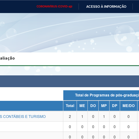
ACESSO À INFORMAÇÃO
CORONAVÍRUS (COVID-19)
Ministério da Defesa
Ministério das Relações
Mini
Exteriores
IR
PARA
O
CONTEÚDO
Ministério da Cidadania
Ministério da Saúde
Mini
Ministério do Desenvolvimento
Controladoria-Geral da União
Minis
Regional
e do
valiação
Advocacia-Geral da União
Banco Central do Brasil
Plana
Total de Programas de pós-grad
Total
ME
DO
MP
DP
ME/DO
S CONTÁBEIS E TURISMO
2
1
0
1
0
0
0
0
0
0
0
0
0
0
0
0
0
0