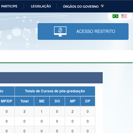
PARTICIPE
LEGISLAÇÃO
ÓRGÃOS DO GOVERNO
stério da Economia
Ministério da Infraestrutura
stério de Minas e Energia
Ministério da Ciência,
Tecnologia, Inovações e
ACESSO RESTRITO
Comunicações
tério da Mulher, da Família
Secretaria-Geral
s Direitos Humanos
lto
uação
Totais de Cursos de pós-graduação
MP/DP
Total
ME
DO
MP
DP
0
3
1
0
2
0
0
0
0
0
0
0
0
0
0
0
0
0