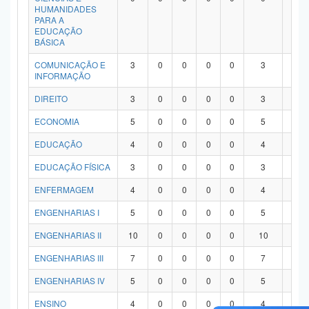
HUMANIDADES
PARA A
EDUCAÇÃO
BÁSICA
COMUNICAÇÃO E
3
0
0
0
0
3
0
INFORMAÇÃO
DIREITO
3
0
0
0
0
3
0
ECONOMIA
5
0
0
0
0
5
0
EDUCAÇÃO
4
0
0
0
0
4
0
EDUCAÇÃO FÍSICA
3
0
0
0
0
3
0
ENFERMAGEM
4
0
0
0
0
4
0
ENGENHARIAS I
5
0
0
0
0
5
0
ENGENHARIAS II
10
0
0
0
0
10
0
ENGENHARIAS III
7
0
0
0
0
7
0
ENGENHARIAS IV
5
0
0
0
0
5
0
ENSINO
4
0
0
0
0
4
0