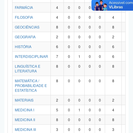
FARMÁCIA
4
0
0
0
0
4
0
FILOSOFIA
4
0
0
0
0
4
0
GEOCIÊNCIAS
8
0
0
0
0
8
0
GEOGRAFIA
2
0
0
0
0
2
0
HISTÓRIA
6
0
0
0
0
6
0
INTERDISCIPLINAR
7
0
1
0
0
6
0
LINGUÍSTICA E
8
0
0
0
0
8
0
LITERATURA
MATEMÁTICA /
8
0
0
0
0
8
0
PROBABILIDADE E
ESTATÍSTICA
MATERIAIS
2
0
0
0
0
2
0
MEDICINA I
5
0
1
0
0
4
0
MEDICINA II
8
0
0
0
0
8
0
MEDICINA III
3
0
0
0
0
3
0