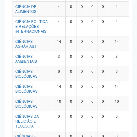
Planalto
CIÊNCIA DE
4
0
0
0
0
4
0
ALIMENTOS
CIÊNCIA POLÍTICA
4
0
0
0
0
4
0
E RELAÇÕES
INTERNACIONAIS
CIÊNCIAS
14
0
0
0
0
14
0
AGRÁRIAS I
CIÊNCIAS
3
0
0
0
0
3
0
AMBIENTAIS
CIÊNCIAS
6
0
0
0
0
6
0
BIOLÓGICAS I
CIÊNCIAS
14
0
0
0
0
14
0
BIOLÓGICAS II
CIÊNCIAS
10
0
0
0
0
10
0
BIOLÓGICAS III
CIÊNCIAS DA
0
0
0
0
0
0
0
RELIGIÃO E
TEOLOGIA
CIÊNCIAS E
0
0
0
0
0
0
0