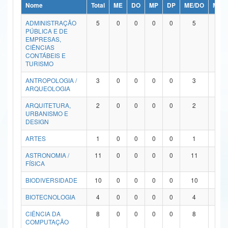
Nome
Total
ME
DO
MP
DP
ME/DO
MP/
Ministério da Ciência, Tecnologia, Inovações e Comunicações
ADMINISTRAÇÃO
5
0
0
0
0
5
0
PÚBLICA E DE
Ministério do Meio Ambiente
EMPRESAS,
CIÊNCIAS
Ministério do Turismo
CONTÁBEIS E
TURISMO
Ministério do Desenvolvimento Regional
ANTROPOLOGIA /
3
0
0
0
0
3
0
ARQUEOLOGIA
Controladoria-Geral da União
ARQUITETURA,
2
0
0
0
0
2
0
URBANISMO E
Ministério da Mulher, da Família e dos Direitos Humanos
DESIGN
Secretaria-Geral
ARTES
1
0
0
0
0
1
0
ASTRONOMIA /
11
0
0
0
0
11
0
Secretaria de Governo
FÍSICA
Gabinete de Segurança Institucional
BIODIVERSIDADE
10
0
0
0
0
10
0
Advocacia-Geral da União
BIOTECNOLOGIA
4
0
0
0
0
4
0
CIÊNCIA DA
8
0
0
0
0
8
0
Banco Central do Brasil
COMPUTAÇÃO