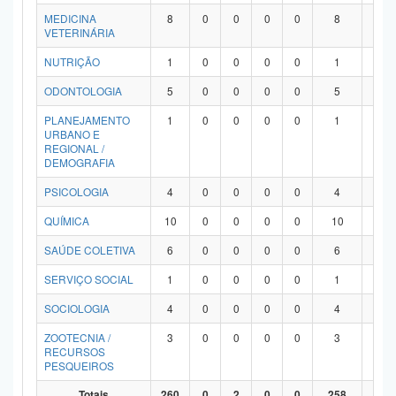
MEDICINA
8
0
0
0
0
8
0
VETERINÁRIA
NUTRIÇÃO
1
0
0
0
0
1
0
ODONTOLOGIA
5
0
0
0
0
5
0
PLANEJAMENTO
1
0
0
0
0
1
0
URBANO E
REGIONAL /
DEMOGRAFIA
PSICOLOGIA
4
0
0
0
0
4
0
QUÍMICA
10
0
0
0
0
10
0
SAÚDE COLETIVA
6
0
0
0
0
6
0
SERVIÇO SOCIAL
1
0
0
0
0
1
0
SOCIOLOGIA
4
0
0
0
0
4
0
ZOOTECNIA /
3
0
0
0
0
3
0
RECURSOS
PESQUEIROS
Totais
260
0
2
0
0
258
0