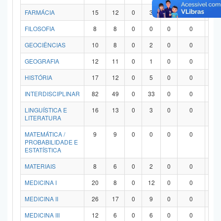
FARMÁCIA
15
12
0
3
0
0
0
FILOSOFIA
8
8
0
0
0
0
0
GEOCIÊNCIAS
10
8
0
2
0
0
0
GEOGRAFIA
12
11
0
1
0
0
0
HISTÓRIA
17
12
0
5
0
0
0
INTERDISCIPLINAR
82
49
0
33
0
0
0
LINGUÍSTICA E
16
13
0
3
0
0
0
LITERATURA
MATEMÁTICA /
9
9
0
0
0
0
0
PROBABILIDADE E
ESTATÍSTICA
MATERIAIS
8
6
0
2
0
0
0
MEDICINA I
20
8
0
12
0
0
0
MEDICINA II
26
17
0
9
0
0
0
MEDICINA III
12
6
0
6
0
0
0