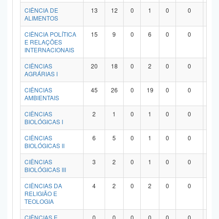
Planalto
CIÊNCIA DE
13
12
0
1
0
0
0
ALIMENTOS
CIÊNCIA POLÍTICA
15
9
0
6
0
0
0
E RELAÇÕES
INTERNACIONAIS
CIÊNCIAS
20
18
0
2
0
0
0
AGRÁRIAS I
CIÊNCIAS
45
26
0
19
0
0
0
AMBIENTAIS
CIÊNCIAS
2
1
0
1
0
0
0
BIOLÓGICAS I
CIÊNCIAS
6
5
0
1
0
0
0
BIOLÓGICAS II
CIÊNCIAS
3
2
0
1
0
0
0
BIOLÓGICAS III
CIÊNCIAS DA
4
2
0
2
0
0
0
RELIGIÃO E
TEOLOGIA
CIÊNCIAS E
0
0
0
0
0
0
0