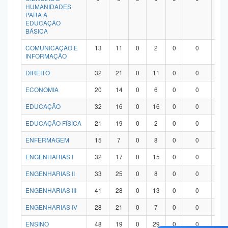
HUMANIDADES
PARA A
EDUCAÇÃO
BÁSICA
COMUNICAÇÃO E
13
11
0
2
0
0
0
INFORMAÇÃO
DIREITO
32
21
0
11
0
0
0
ECONOMIA
20
14
0
6
0
0
0
EDUCAÇÃO
32
16
0
16
0
0
0
EDUCAÇÃO FÍSICA
21
19
0
2
0
0
0
ENFERMAGEM
15
7
0
8
0
0
0
ENGENHARIAS I
32
17
0
15
0
0
0
ENGENHARIAS II
33
25
0
8
0
0
0
ENGENHARIAS III
41
28
0
13
0
0
0
ENGENHARIAS IV
28
21
0
7
0
0
0
ENSINO
48
19
0
29
0
0
0