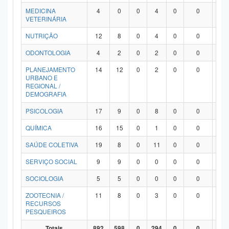
MEDICINA
4
0
0
4
0
0
0
VETERINÁRIA
NUTRIÇÃO
12
8
0
4
0
0
0
ODONTOLOGIA
4
2
0
2
0
0
0
PLANEJAMENTO
14
12
0
2
0
0
0
URBANO E
REGIONAL /
DEMOGRAFIA
PSICOLOGIA
17
9
0
8
0
0
0
QUÍMICA
16
15
0
1
0
0
0
SAÚDE COLETIVA
19
8
0
11
0
0
0
SERVIÇO SOCIAL
9
9
0
0
0
0
0
SOCIOLOGIA
5
5
0
0
0
0
0
ZOOTECNIA /
11
8
0
3
0
0
0
RECURSOS
PESQUEIROS
Totais
892
598
0
294
0
0
0