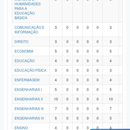
HUMANIDADES
PARA A
EDUCAÇÃO
BÁSICA
COMUNICAÇÃO E
3
0
0
0
0
3
0
INFORMAÇÃO
DIREITO
3
0
0
0
0
3
0
ECONOMIA
5
0
0
0
0
5
0
EDUCAÇÃO
4
0
0
0
0
4
0
EDUCAÇÃO FÍSICA
3
0
0
0
0
3
0
ENFERMAGEM
4
0
0
0
0
4
0
ENGENHARIAS I
5
0
0
0
0
5
0
ENGENHARIAS II
10
0
0
0
0
10
0
ENGENHARIAS III
7
0
0
0
0
7
0
ENGENHARIAS IV
5
0
0
0
0
5
0
ENSINO
4
0
0
0
0
4
0