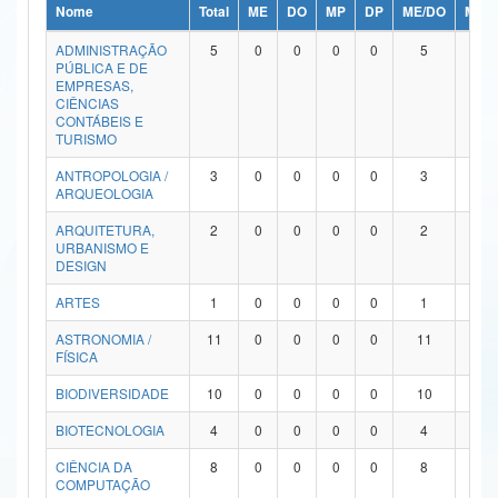
Nome
Total
ME
DO
MP
DP
ME/DO
MP/
Ministério da Ciência, Tecnologia, Inovações e Comunicações
ADMINISTRAÇÃO
5
0
0
0
0
5
0
PÚBLICA E DE
Ministério do Meio Ambiente
EMPRESAS,
CIÊNCIAS
Ministério do Turismo
CONTÁBEIS E
TURISMO
Ministério do Desenvolvimento Regional
ANTROPOLOGIA /
3
0
0
0
0
3
0
ARQUEOLOGIA
Controladoria-Geral da União
ARQUITETURA,
2
0
0
0
0
2
0
URBANISMO E
Ministério da Mulher, da Família e dos Direitos Humanos
DESIGN
Secretaria-Geral
ARTES
1
0
0
0
0
1
0
ASTRONOMIA /
11
0
0
0
0
11
0
Secretaria de Governo
FÍSICA
Gabinete de Segurança Institucional
BIODIVERSIDADE
10
0
0
0
0
10
0
Advocacia-Geral da União
BIOTECNOLOGIA
4
0
0
0
0
4
0
CIÊNCIA DA
8
0
0
0
0
8
0
Banco Central do Brasil
COMPUTAÇÃO