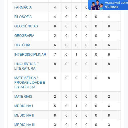
FARMÁCIA
4
0
0
0
0
4
0
FILOSOFIA
4
0
0
0
0
4
0
GEOCIÊNCIAS
8
0
0
0
0
8
0
GEOGRAFIA
2
0
0
0
0
2
0
HISTÓRIA
6
0
0
0
0
6
0
INTERDISCIPLINAR
7
0
1
0
0
6
0
LINGUÍSTICA E
8
0
0
0
0
8
0
LITERATURA
MATEMÁTICA /
8
0
0
0
0
8
0
PROBABILIDADE E
ESTATÍSTICA
MATERIAIS
2
0
0
0
0
2
0
MEDICINA I
5
0
1
0
0
4
0
MEDICINA II
8
0
0
0
0
8
0
MEDICINA III
3
0
0
0
0
3
0