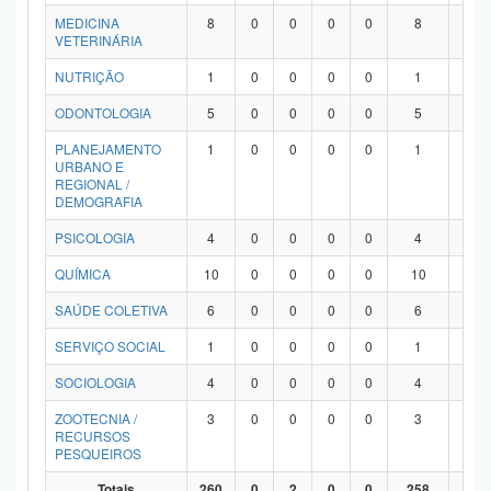
MEDICINA
8
0
0
0
0
8
0
VETERINÁRIA
NUTRIÇÃO
1
0
0
0
0
1
0
ODONTOLOGIA
5
0
0
0
0
5
0
PLANEJAMENTO
1
0
0
0
0
1
0
URBANO E
REGIONAL /
DEMOGRAFIA
PSICOLOGIA
4
0
0
0
0
4
0
QUÍMICA
10
0
0
0
0
10
0
SAÚDE COLETIVA
6
0
0
0
0
6
0
SERVIÇO SOCIAL
1
0
0
0
0
1
0
SOCIOLOGIA
4
0
0
0
0
4
0
ZOOTECNIA /
3
0
0
0
0
3
0
RECURSOS
PESQUEIROS
Totais
260
0
2
0
0
258
0