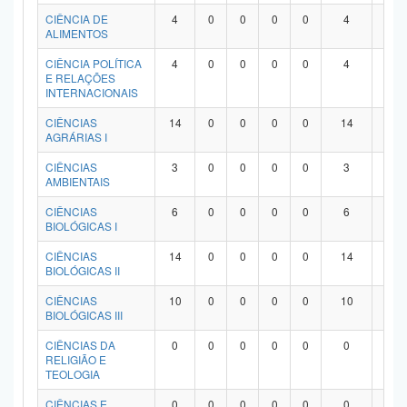
Planalto
CIÊNCIA DE
4
0
0
0
0
4
0
ALIMENTOS
CIÊNCIA POLÍTICA
4
0
0
0
0
4
0
E RELAÇÕES
INTERNACIONAIS
CIÊNCIAS
14
0
0
0
0
14
0
AGRÁRIAS I
CIÊNCIAS
3
0
0
0
0
3
0
AMBIENTAIS
CIÊNCIAS
6
0
0
0
0
6
0
BIOLÓGICAS I
CIÊNCIAS
14
0
0
0
0
14
0
BIOLÓGICAS II
CIÊNCIAS
10
0
0
0
0
10
0
BIOLÓGICAS III
CIÊNCIAS DA
0
0
0
0
0
0
0
RELIGIÃO E
TEOLOGIA
CIÊNCIAS E
0
0
0
0
0
0
0