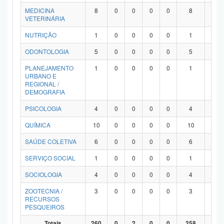
MEDICINA
8
0
0
0
0
8
0
VETERINÁRIA
NUTRIÇÃO
1
0
0
0
0
1
0
ODONTOLOGIA
5
0
0
0
0
5
0
PLANEJAMENTO
1
0
0
0
0
1
0
URBANO E
REGIONAL /
DEMOGRAFIA
PSICOLOGIA
4
0
0
0
0
4
0
QUÍMICA
10
0
0
0
0
10
0
SAÚDE COLETIVA
6
0
0
0
0
6
0
SERVIÇO SOCIAL
1
0
0
0
0
1
0
SOCIOLOGIA
4
0
0
0
0
4
0
ZOOTECNIA /
3
0
0
0
0
3
0
RECURSOS
PESQUEIROS
Totais
260
0
2
0
0
258
0