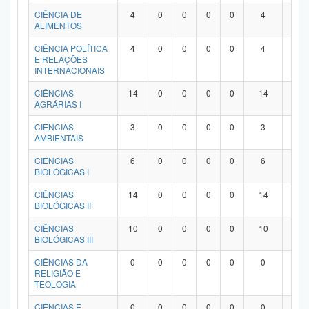
Planalto
CIÊNCIA DE
4
0
0
0
0
4
0
ALIMENTOS
CIÊNCIA POLÍTICA
4
0
0
0
0
4
0
E RELAÇÕES
INTERNACIONAIS
CIÊNCIAS
14
0
0
0
0
14
0
AGRÁRIAS I
CIÊNCIAS
3
0
0
0
0
3
0
AMBIENTAIS
CIÊNCIAS
6
0
0
0
0
6
0
BIOLÓGICAS I
CIÊNCIAS
14
0
0
0
0
14
0
BIOLÓGICAS II
CIÊNCIAS
10
0
0
0
0
10
0
BIOLÓGICAS III
CIÊNCIAS DA
0
0
0
0
0
0
0
RELIGIÃO E
TEOLOGIA
CIÊNCIAS E
0
0
0
0
0
0
0