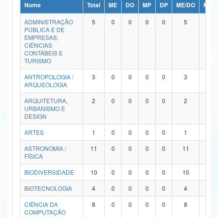
Nome
Total
ME
DO
MP
DP
ME/DO
MP/
Ministério da Ciência, Tecnologia, Inovações e Comunicações
ADMINISTRAÇÃO
5
0
0
0
0
5
0
PÚBLICA E DE
Ministério do Meio Ambiente
EMPRESAS,
CIÊNCIAS
Ministério do Turismo
CONTÁBEIS E
TURISMO
Ministério do Desenvolvimento Regional
ANTROPOLOGIA /
3
0
0
0
0
3
0
ARQUEOLOGIA
Controladoria-Geral da União
ARQUITETURA,
2
0
0
0
0
2
0
URBANISMO E
Ministério da Mulher, da Família e dos Direitos Humanos
DESIGN
Secretaria-Geral
ARTES
1
0
0
0
0
1
0
ASTRONOMIA /
11
0
0
0
0
11
0
Secretaria de Governo
FÍSICA
Gabinete de Segurança Institucional
BIODIVERSIDADE
10
0
0
0
0
10
0
Advocacia-Geral da União
BIOTECNOLOGIA
4
0
0
0
0
4
0
CIÊNCIA DA
8
0
0
0
0
8
0
Banco Central do Brasil
COMPUTAÇÃO