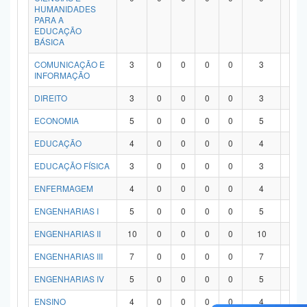
HUMANIDADES
PARA A
EDUCAÇÃO
BÁSICA
COMUNICAÇÃO E
3
0
0
0
0
3
0
INFORMAÇÃO
DIREITO
3
0
0
0
0
3
0
ECONOMIA
5
0
0
0
0
5
0
EDUCAÇÃO
4
0
0
0
0
4
0
EDUCAÇÃO FÍSICA
3
0
0
0
0
3
0
ENFERMAGEM
4
0
0
0
0
4
0
ENGENHARIAS I
5
0
0
0
0
5
0
ENGENHARIAS II
10
0
0
0
0
10
0
ENGENHARIAS III
7
0
0
0
0
7
0
ENGENHARIAS IV
5
0
0
0
0
5
0
ENSINO
4
0
0
0
0
4
0