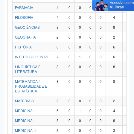
FARMÁCIA
4
0
0
0
0
4
0
FILOSOFIA
4
0
0
0
0
4
0
GEOCIÊNCIAS
8
0
0
0
0
8
0
GEOGRAFIA
2
0
0
0
0
2
0
HISTÓRIA
6
0
0
0
0
6
0
INTERDISCIPLINAR
7
0
1
0
0
6
0
LINGUÍSTICA E
8
0
0
0
0
8
0
LITERATURA
MATEMÁTICA /
8
0
0
0
0
8
0
PROBABILIDADE E
ESTATÍSTICA
MATERIAIS
2
0
0
0
0
2
0
MEDICINA I
5
0
1
0
0
4
0
MEDICINA II
8
0
0
0
0
8
0
MEDICINA III
3
0
0
0
0
3
0