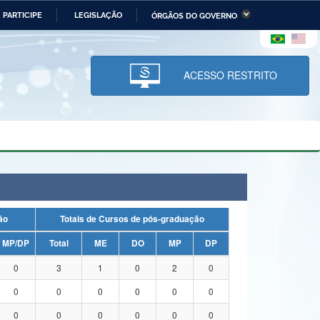
PARTICIPE
LEGISLAÇÃO
ÓRGÃOS DO GOVERNO
stério da Economia
Ministério da Infraestrutura
stério de Minas e Energia
Ministério da Ciência,
Tecnologia, Inovações e
ACESSO RESTRITO
Comunicações
tério da Mulher, da Família
Secretaria-Geral
s Direitos Humanos
lto
uação
Totais de Cursos de pós-graduação
MP/DP
Total
ME
DO
MP
DP
0
3
1
0
2
0
0
0
0
0
0
0
0
0
0
0
0
0