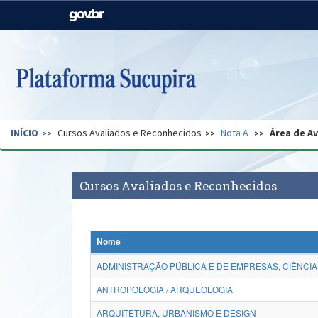
Casa Civil
Ministério da Justiça e
Segurança Pública
Ministério da Agricultura,
Ministério da Educação
Pecuária e Abastecimento
Ministério do Meio Ambiente
Ministério do Turismo
INÍCIO
Cursos Avaliados e Reconhecidos
Nota A
Área de A
Secretaria de Governo
Gabinete de Segurança
Institucional
Cursos Avaliados e Reconhecidos
Nome
ADMINISTRAÇÃO PÚBLICA E DE EMPRESAS, CIÊNCIA
ANTROPOLOGIA / ARQUEOLOGIA
ARQUITETURA, URBANISMO E DESIGN