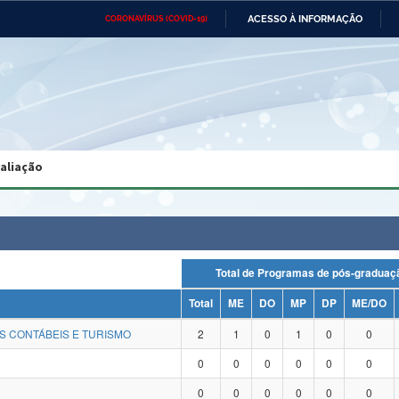
ACESSO À INFORMAÇÃO
CORONAVÍRUS (COVID-19)
Ministério da Defesa
Ministério das Relações
Mini
Exteriores
IR
PARA
O
CONTEÚDO
Ministério da Cidadania
Ministério da Saúde
Mini
Ministério do Desenvolvimento
Controladoria-Geral da União
Minis
Regional
e do
valiação
Advocacia-Geral da União
Banco Central do Brasil
Plana
Total de Programas de pós-grad
Total
ME
DO
MP
DP
ME/DO
S CONTÁBEIS E TURISMO
2
1
0
1
0
0
0
0
0
0
0
0
0
0
0
0
0
0