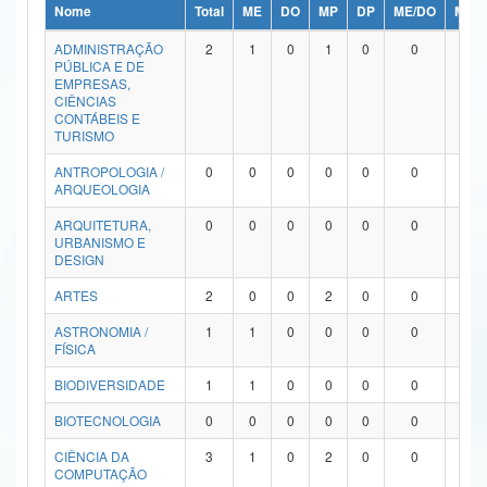
Nome
Total
ME
DO
MP
DP
ME/DO
MP/
Ministério da Ciência, Tecnologia, Inovações e Comunicações
ADMINISTRAÇÃO
2
1
0
1
0
0
0
PÚBLICA E DE
Ministério do Meio Ambiente
EMPRESAS,
CIÊNCIAS
Ministério do Turismo
CONTÁBEIS E
TURISMO
Ministério do Desenvolvimento Regional
ANTROPOLOGIA /
0
0
0
0
0
0
0
ARQUEOLOGIA
Controladoria-Geral da União
ARQUITETURA,
0
0
0
0
0
0
0
URBANISMO E
Ministério da Mulher, da Família e dos Direitos Humanos
DESIGN
Secretaria-Geral
ARTES
2
0
0
2
0
0
0
ASTRONOMIA /
1
1
0
0
0
0
0
Secretaria de Governo
FÍSICA
Gabinete de Segurança Institucional
BIODIVERSIDADE
1
1
0
0
0
0
0
Advocacia-Geral da União
BIOTECNOLOGIA
0
0
0
0
0
0
0
CIÊNCIA DA
3
1
0
2
0
0
0
Banco Central do Brasil
COMPUTAÇÃO