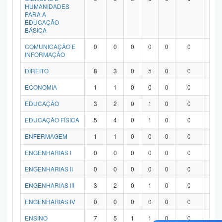
HUMANIDADES
PARA A
EDUCAÇÃO
BÁSICA
COMUNICAÇÃO E
0
0
0
0
0
0
0
INFORMAÇÃO
DIREITO
8
3
0
5
0
0
0
ECONOMIA
1
1
0
0
0
0
0
EDUCAÇÃO
3
2
0
1
0
0
0
EDUCAÇÃO FÍSICA
5
4
0
1
0
0
0
ENFERMAGEM
1
1
0
0
0
0
0
ENGENHARIAS I
0
0
0
0
0
0
0
ENGENHARIAS II
0
0
0
0
0
0
0
ENGENHARIAS III
3
2
0
1
0
0
0
ENGENHARIAS IV
0
0
0
0
0
0
0
ENSINO
7
5
1
1
0
0
0