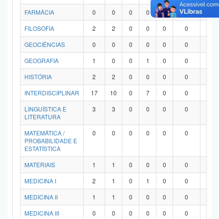
FARMÁCIA
0
0
0
0
0
0
0
FILOSOFIA
2
2
0
0
0
0
0
GEOCIÊNCIAS
0
0
0
0
0
0
0
GEOGRAFIA
1
0
0
1
0
0
0
HISTÓRIA
2
2
0
0
0
0
0
INTERDISCIPLINAR
17
10
0
7
0
0
0
LINGUÍSTICA E
3
3
0
0
0
0
0
LITERATURA
MATEMÁTICA /
0
0
0
0
0
0
0
PROBABILIDADE E
ESTATÍSTICA
MATERIAIS
1
1
0
0
0
0
0
MEDICINA I
2
1
0
1
0
0
0
MEDICINA II
1
1
0
0
0
0
0
MEDICINA III
0
0
0
0
0
0
0