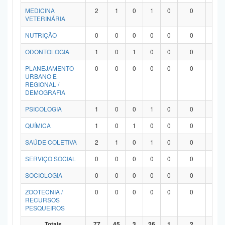
MEDICINA
2
1
0
1
0
0
0
VETERINÁRIA
NUTRIÇÃO
0
0
0
0
0
0
0
ODONTOLOGIA
1
0
1
0
0
0
0
PLANEJAMENTO
0
0
0
0
0
0
0
URBANO E
REGIONAL /
DEMOGRAFIA
PSICOLOGIA
1
0
0
1
0
0
0
QUÍMICA
1
0
1
0
0
0
0
SAÚDE COLETIVA
2
1
0
1
0
0
0
SERVIÇO SOCIAL
0
0
0
0
0
0
0
SOCIOLOGIA
0
0
0
0
0
0
0
ZOOTECNIA /
0
0
0
0
0
0
0
RECURSOS
PESQUEIROS
Totais
77
45
3
26
1
2
0