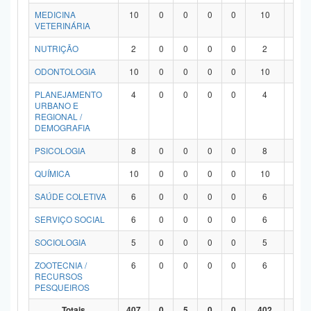
MEDICINA
10
0
0
0
0
10
0
VETERINÁRIA
NUTRIÇÃO
2
0
0
0
0
2
0
ODONTOLOGIA
10
0
0
0
0
10
0
PLANEJAMENTO
4
0
0
0
0
4
0
URBANO E
REGIONAL /
DEMOGRAFIA
PSICOLOGIA
8
0
0
0
0
8
0
QUÍMICA
10
0
0
0
0
10
0
SAÚDE COLETIVA
6
0
0
0
0
6
0
SERVIÇO SOCIAL
6
0
0
0
0
6
0
SOCIOLOGIA
5
0
0
0
0
5
0
ZOOTECNIA /
6
0
0
0
0
6
0
RECURSOS
PESQUEIROS
Totais
407
0
5
0
0
402
0