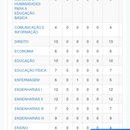
HUMANIDADES
PARA A
EDUCAÇÃO
BÁSICA
COMUNICAÇÃO E
4
0
0
0
0
4
0
INFORMAÇÃO
DIREITO
13
0
0
0
0
13
0
ECONOMIA
6
0
0
0
0
6
0
EDUCAÇÃO
10
0
0
0
0
10
0
EDUCAÇÃO FÍSICA
7
0
0
0
0
7
0
ENFERMAGEM
6
0
1
0
0
5
0
ENGENHARIAS I
12
0
0
0
0
12
0
ENGENHARIAS II
12
0
0
0
0
12
0
ENGENHARIAS III
7
0
0
0
0
7
0
ENGENHARIAS IV
9
0
0
0
0
9
0
ENSINO
4
0
0
0
0
4
0