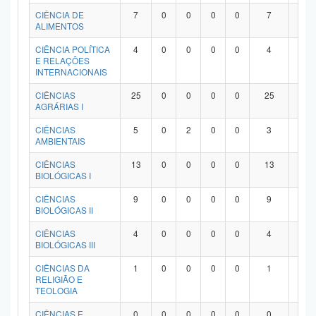
Planalto
CIÊNCIA DE
7
0
0
0
0
7
0
ALIMENTOS
CIÊNCIA POLÍTICA
4
0
0
0
0
4
0
E RELAÇÕES
INTERNACIONAIS
CIÊNCIAS
25
0
0
0
0
25
0
AGRÁRIAS I
CIÊNCIAS
5
0
2
0
0
3
0
AMBIENTAIS
CIÊNCIAS
13
0
0
0
0
13
0
BIOLÓGICAS I
CIÊNCIAS
9
0
0
0
0
9
0
BIOLÓGICAS II
CIÊNCIAS
4
0
0
0
0
4
0
BIOLÓGICAS III
CIÊNCIAS DA
1
0
0
0
0
1
0
RELIGIÃO E
TEOLOGIA
CIÊNCIAS E
0
0
0
0
0
0
0