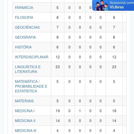
FARMÁCIA
5
0
0
0
0
5
0
FILOSOFIA
8
0
0
0
0
8
0
GEOCIÊNCIAS
7
0
0
0
0
7
0
GEOGRAFIA
8
0
0
0
0
8
0
HISTÓRIA
6
0
0
0
0
6
0
INTERDISCIPLINAR
12
0
0
0
0
12
0
LINGUÍSTICA E
23
0
0
0
0
23
0
LITERATURA
MATEMÁTICA /
5
0
0
0
0
5
0
PROBABILIDADE E
ESTATÍSTICA
MATERIAIS
5
0
0
0
0
5
0
MEDICINA I
19
0
1
0
0
18
0
MEDICINA II
14
0
0
0
0
14
0
MEDICINA III
4
0
0
0
0
4
0