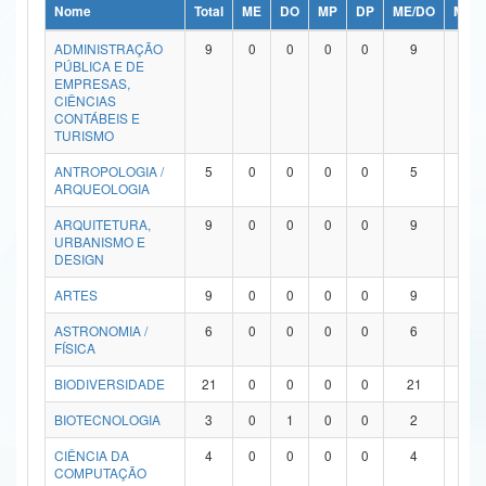
Nome
Total
ME
DO
MP
DP
ME/DO
MP/
Ministério da Ciência, Tecnologia, Inovações e Comunicações
ADMINISTRAÇÃO
9
0
0
0
0
9
0
PÚBLICA E DE
Ministério do Meio Ambiente
EMPRESAS,
CIÊNCIAS
Ministério do Turismo
CONTÁBEIS E
TURISMO
Ministério do Desenvolvimento Regional
ANTROPOLOGIA /
5
0
0
0
0
5
0
ARQUEOLOGIA
Controladoria-Geral da União
ARQUITETURA,
9
0
0
0
0
9
0
URBANISMO E
Ministério da Mulher, da Família e dos Direitos Humanos
DESIGN
Secretaria-Geral
ARTES
9
0
0
0
0
9
0
ASTRONOMIA /
6
0
0
0
0
6
0
Secretaria de Governo
FÍSICA
Gabinete de Segurança Institucional
BIODIVERSIDADE
21
0
0
0
0
21
0
Advocacia-Geral da União
BIOTECNOLOGIA
3
0
1
0
0
2
0
CIÊNCIA DA
4
0
0
0
0
4
0
Banco Central do Brasil
COMPUTAÇÃO