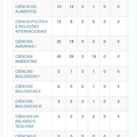
Planalto
CIÊNCIA DE
13
12
0
1
0
0
0
ALIMENTOS
CIÊNCIA POLÍTICA
15
9
0
6
0
0
0
E RELAÇÕES
INTERNACIONAIS
CIÊNCIAS
20
18
0
2
0
0
0
AGRÁRIAS I
CIÊNCIAS
45
26
0
19
0
0
0
AMBIENTAIS
CIÊNCIAS
2
1
0
1
0
0
0
BIOLÓGICAS I
CIÊNCIAS
6
5
0
1
0
0
0
BIOLÓGICAS II
CIÊNCIAS
3
2
0
1
0
0
0
BIOLÓGICAS III
CIÊNCIAS DA
4
2
0
2
0
0
0
RELIGIÃO E
TEOLOGIA
CIÊNCIAS E
0
0
0
0
0
0
0