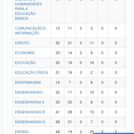
HUMANIDADES
PARA A
EDUCAÇÃO
BÁSICA
COMUNICAÇÃO E
13
11
0
2
0
0
0
INFORMAÇÃO
DIREITO
32
21
0
11
0
0
0
ECONOMIA
20
14
0
6
0
0
0
EDUCAÇÃO
32
16
0
16
0
0
0
EDUCAÇÃO FÍSICA
21
19
0
2
0
0
0
ENFERMAGEM
15
7
0
8
0
0
0
ENGENHARIAS I
32
17
0
15
0
0
0
ENGENHARIAS II
33
25
0
8
0
0
0
ENGENHARIAS III
41
28
0
13
0
0
0
ENGENHARIAS IV
28
21
0
7
0
0
0
ENSINO
48
19
0
29
0
0
0