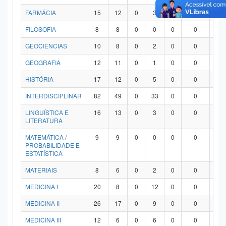
FARMÁCIA
15
12
0
3
0
0
0
FILOSOFIA
8
8
0
0
0
0
0
GEOCIÊNCIAS
10
8
0
2
0
0
0
GEOGRAFIA
12
11
0
1
0
0
0
HISTÓRIA
17
12
0
5
0
0
0
INTERDISCIPLINAR
82
49
0
33
0
0
0
LINGUÍSTICA E
16
13
0
3
0
0
0
LITERATURA
MATEMÁTICA /
9
9
0
0
0
0
0
PROBABILIDADE E
ESTATÍSTICA
MATERIAIS
8
6
0
2
0
0
0
MEDICINA I
20
8
0
12
0
0
0
MEDICINA II
26
17
0
9
0
0
0
MEDICINA III
12
6
0
6
0
0
0