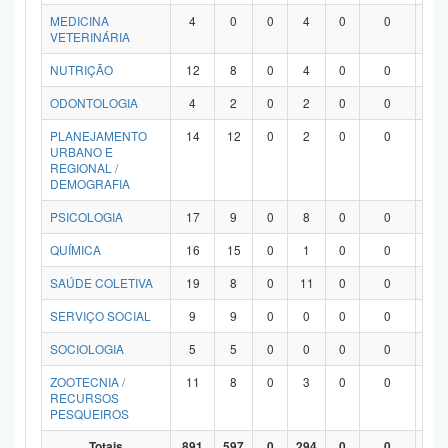
MEDICINA
4
0
0
4
0
0
0
VETERINÁRIA
NUTRIÇÃO
12
8
0
4
0
0
0
ODONTOLOGIA
4
2
0
2
0
0
0
PLANEJAMENTO
14
12
0
2
0
0
0
URBANO E
REGIONAL /
DEMOGRAFIA
PSICOLOGIA
17
9
0
8
0
0
0
QUÍMICA
16
15
0
1
0
0
0
SAÚDE COLETIVA
19
8
0
11
0
0
0
SERVIÇO SOCIAL
9
9
0
0
0
0
0
SOCIOLOGIA
5
5
0
0
0
0
0
ZOOTECNIA /
11
8
0
3
0
0
0
RECURSOS
PESQUEIROS
Totais
891
597
0
294
0
0
0