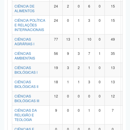
Planalto
CIÊNCIA DE
24
2
0
6
0
15
1
ALIMENTOS
CIÊNCIA POLÍTICA
24
0
1
3
0
15
5
E RELAÇÕES
INTERNACIONAIS
CIÊNCIAS
77
13
1
10
0
49
4
AGRÁRIAS I
CIÊNCIAS
56
9
3
7
1
35
1
AMBIENTAIS
CIÊNCIAS
19
3
2
1
0
13
0
BIOLÓGICAS I
CIÊNCIAS
18
1
1
3
0
13
0
BIOLÓGICAS II
CIÊNCIAS
12
0
0
0
0
12
0
BIOLÓGICAS III
CIÊNCIAS DA
9
0
0
1
0
7
1
RELIGIÃO E
TEOLOGIA
CIÊNCIAS E
0
0
0
0
0
0
0