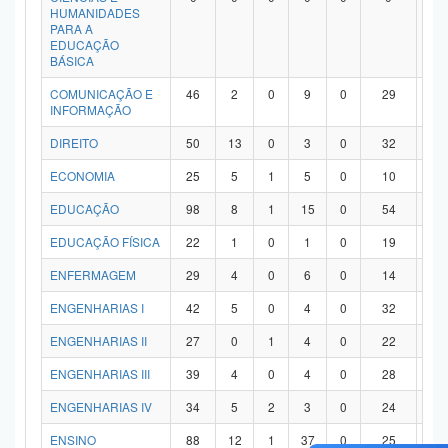
HUMANIDADES
PARA A
EDUCAÇÃO
BÁSICA
COMUNICAÇÃO E
46
2
0
9
0
29
6
INFORMAÇÃO
DIREITO
50
13
0
3
0
32
2
ECONOMIA
25
5
1
5
0
10
4
EDUCAÇÃO
98
8
1
15
0
54
2
EDUCAÇÃO FÍSICA
22
1
0
1
0
19
1
ENFERMAGEM
29
4
0
6
0
14
5
ENGENHARIAS I
42
5
0
4
0
32
1
ENGENHARIAS II
27
0
1
4
0
22
0
ENGENHARIAS III
39
4
0
4
0
28
3
ENGENHARIAS IV
34
5
2
3
0
24
0
ENSINO
88
12
1
37
0
25
1