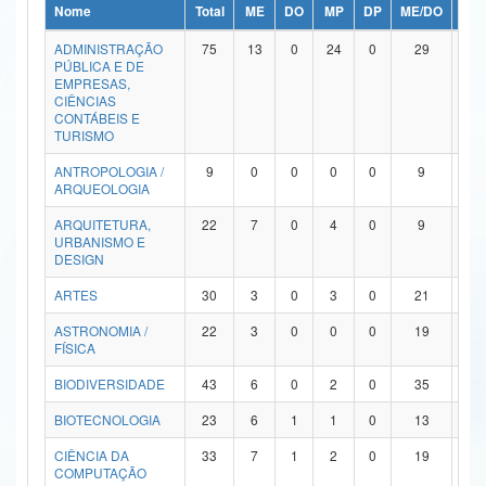
Nome
Total
ME
DO
MP
DP
ME/DO
MP/
Ministério da Ciência, Tecnologia, Inovações e Comunicações
ADMINISTRAÇÃO
75
13
0
24
0
29
9
PÚBLICA E DE
Ministério do Meio Ambiente
EMPRESAS,
CIÊNCIAS
Ministério do Turismo
CONTÁBEIS E
TURISMO
Ministério do Desenvolvimento Regional
ANTROPOLOGIA /
9
0
0
0
0
9
0
ARQUEOLOGIA
Controladoria-Geral da União
ARQUITETURA,
22
7
0
4
0
9
2
URBANISMO E
Ministério da Mulher, da Família e dos Direitos Humanos
DESIGN
Secretaria-Geral
ARTES
30
3
0
3
0
21
3
ASTRONOMIA /
22
3
0
0
0
19
0
Secretaria de Governo
FÍSICA
Gabinete de Segurança Institucional
BIODIVERSIDADE
43
6
0
2
0
35
0
Advocacia-Geral da União
BIOTECNOLOGIA
23
6
1
1
0
13
2
CIÊNCIA DA
33
7
1
2
0
19
4
Banco Central do Brasil
COMPUTAÇÃO