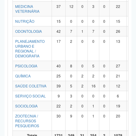
MEDICINA
37
12
0
3
0
22
0
VETERINÁRIA
NUTRIÇÃO
15
0
0
0
0
15
0
ODONTOLOGIA
42
7
1
7
0
26
1
PLANEJAMENTO
17
2
0
0
0
13
2
URBANO E
REGIONAL /
DEMOGRAFIA
PSICOLOGIA
40
8
0
5
0
27
0
QUÍMICA
25
0
2
2
0
21
0
SAÚDE COLETIVA
39
5
2
16
0
12
4
SERVIÇO SOCIAL
9
3
0
0
0
6
0
SOCIOLOGIA
22
2
0
1
0
19
0
ZOOTECNIA /
30
9
0
1
0
20
0
RECURSOS
PESQUEIROS
Totais
1731
249
31
254
2
1078
11