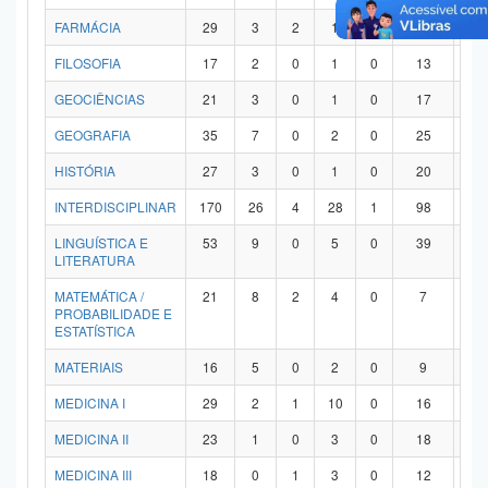
FARMÁCIA
29
3
2
1
0
21
2
FILOSOFIA
17
2
0
1
0
13
1
GEOCIÊNCIAS
21
3
0
1
0
17
0
GEOGRAFIA
35
7
0
2
0
25
1
HISTÓRIA
27
3
0
1
0
20
3
INTERDISCIPLINAR
170
26
4
28
1
98
1
LINGUÍSTICA E
53
9
0
5
0
39
0
LITERATURA
MATEMÁTICA /
21
8
2
4
0
7
0
PROBABILIDADE E
ESTATÍSTICA
MATERIAIS
16
5
0
2
0
9
0
MEDICINA I
29
2
1
10
0
16
0
MEDICINA II
23
1
0
3
0
18
1
MEDICINA III
18
0
1
3
0
12
2