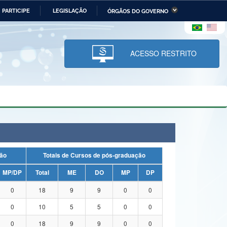
PARTICIPE
LEGISLAÇÃO
ÓRGÃOS DO GOVERNO
stério da Economia
Ministério da Infraestrutura
stério de Minas e Energia
Ministério da Ciência,
Tecnologia, Inovações e
ACESSO RESTRITO
Comunicações
tério da Mulher, da Família
Secretaria-Geral
s Direitos Humanos
lto
duação
Totais de Cursos de pós-graduação
MP/DP
Total
ME
DO
MP
DP
0
18
9
9
0
0
0
10
5
5
0
0
0
18
9
9
0
0