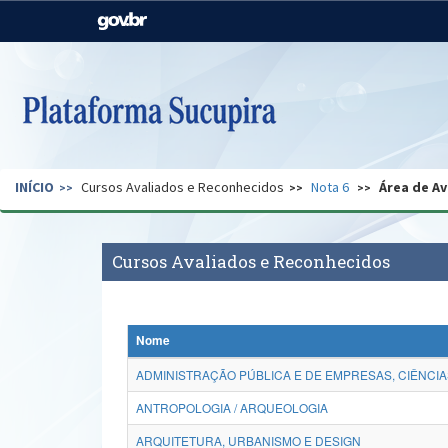
Casa Civil
Ministério da Justiça e
Segurança Pública
Ministério da Agricultura,
Ministério da Educação
Pecuária e Abastecimento
Ministério do Meio Ambiente
Ministério do Turismo
INÍCIO
Cursos Avaliados e Reconhecidos
Nota 6
Área de Av
Secretaria de Governo
Gabinete de Segurança
Institucional
Cursos Avaliados e Reconhecidos
Nome
ADMINISTRAÇÃO PÚBLICA E DE EMPRESAS, CIÊNCIA
ANTROPOLOGIA / ARQUEOLOGIA
ARQUITETURA, URBANISMO E DESIGN