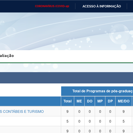
ACESSO À INFORMAÇÃO
CORONAVÍRUS (COVID-19)
Ministério da Defesa
Ministério das Relações
Mini
Exteriores
IR
PARA
O
CONTEÚDO
Ministério da Cidadania
Ministério da Saúde
Mini
Ministério do Desenvolvimento
Controladoria-Geral da União
Minis
Regional
e do
aliação
Advocacia-Geral da União
Banco Central do Brasil
Plana
Total de Programas de pós-gra
Total
ME
DO
MP
DP
ME/DO
S CONTÁBEIS E TURISMO
9
0
0
0
0
9
5
0
0
0
0
5
9
0
0
0
0
9