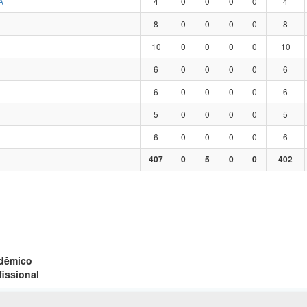
A
4
0
0
0
0
4
8
0
0
0
0
8
10
0
0
0
0
10
6
0
0
0
0
6
6
0
0
0
0
6
5
0
0
0
0
5
6
0
0
0
0
6
407
0
5
0
0
402
adêmico
fissional