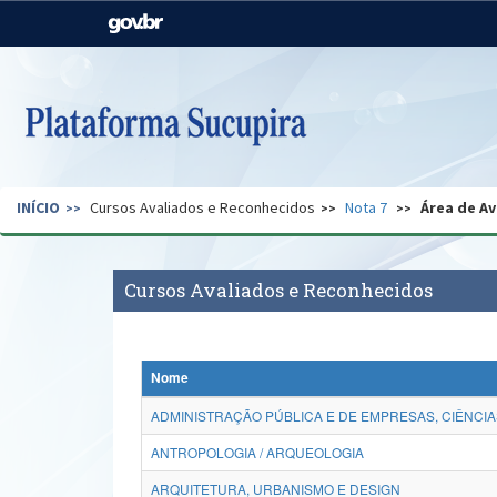
Casa Civil
Ministério da Justiça e
Segurança Pública
Ministério da Agricultura,
Ministério da Educação
Pecuária e Abastecimento
Ministério do Meio Ambiente
Ministério do Turismo
INÍCIO
Cursos Avaliados e Reconhecidos
Nota 7
Área de Av
Secretaria de Governo
Gabinete de Segurança
Institucional
Cursos Avaliados e Reconhecidos
Nome
ADMINISTRAÇÃO PÚBLICA E DE EMPRESAS, CIÊNCIA
ANTROPOLOGIA / ARQUEOLOGIA
ARQUITETURA, URBANISMO E DESIGN