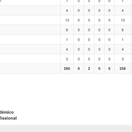
A
1
0
0
0
0
1
4
0
0
0
0
4
10
0
0
0
0
10
6
0
0
0
0
6
1
0
0
0
0
1
4
0
0
0
0
4
3
0
0
0
0
3
260
0
2
0
0
258
adêmico
fissional