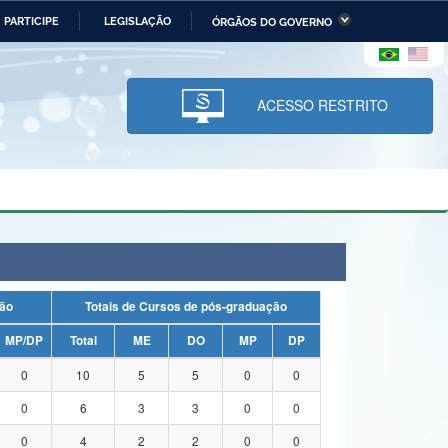
PARTICIPE
LEGISLAÇÃO
ÓRGÃOS DO GOVERNO
stério da Economia
Ministério da Infraestrutura
stério de Minas e Energia
Ministério da Ciência,
Tecnologia, Inovações e
ACESSO RESTRITO
Comunicações
tério da Mulher, da Família
Secretaria-Geral
s Direitos Humanos
lto
duação
Totais de Cursos de pós-graduação
MP/DP
Total
ME
DO
MP
DP
0
10
5
5
0
0
0
6
3
3
0
0
0
4
2
2
0
0