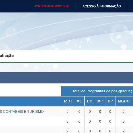
ACESSO À INFORMAÇÃO
CORONAVÍRUS (COVID-19)
Ministério da Defesa
Ministério das Relações
Mini
Exteriores
IR
PARA
O
CONTEÚDO
Ministério da Cidadania
Ministério da Saúde
Mini
Ministério do Desenvolvimento
Controladoria-Geral da União
Minis
Regional
e do
aliação
Advocacia-Geral da União
Banco Central do Brasil
Plana
Total de Programas de pós-gra
Total
ME
DO
MP
DP
ME/DO
S CONTÁBEIS E TURISMO
5
0
0
0
0
5
3
0
0
0
0
3
2
0
0
0
0
2