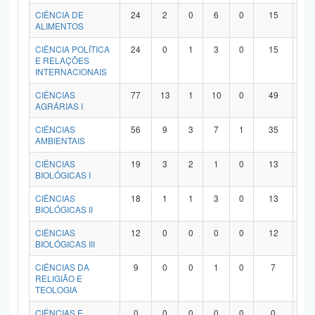
Planalto
CIÊNCIA DE
24
2
0
6
0
15
1
ALIMENTOS
CIÊNCIA POLÍTICA
24
0
1
3
0
15
5
E RELAÇÕES
INTERNACIONAIS
CIÊNCIAS
77
13
1
10
0
49
4
AGRÁRIAS I
CIÊNCIAS
56
9
3
7
1
35
1
AMBIENTAIS
CIÊNCIAS
19
3
2
1
0
13
0
BIOLÓGICAS I
CIÊNCIAS
18
1
1
3
0
13
0
BIOLÓGICAS II
CIÊNCIAS
12
0
0
0
0
12
0
BIOLÓGICAS III
CIÊNCIAS DA
9
0
0
1
0
7
1
RELIGIÃO E
TEOLOGIA
CIÊNCIAS E
0
0
0
0
0
0
0