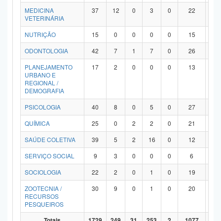
MEDICINA
37
12
0
3
0
22
0
VETERINÁRIA
NUTRIÇÃO
15
0
0
0
0
15
0
ODONTOLOGIA
42
7
1
7
0
26
1
PLANEJAMENTO
17
2
0
0
0
13
2
URBANO E
REGIONAL /
DEMOGRAFIA
PSICOLOGIA
40
8
0
5
0
27
0
QUÍMICA
25
0
2
2
0
21
0
SAÚDE COLETIVA
39
5
2
16
0
12
4
SERVIÇO SOCIAL
9
3
0
0
0
6
0
SOCIOLOGIA
22
2
0
1
0
19
0
ZOOTECNIA /
30
9
0
1
0
20
0
RECURSOS
PESQUEIROS
Totais
1729
249
31
253
2
1077
11