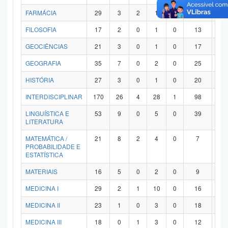
FARMÁCIA
29
3
2
1
0
21
2
FILOSOFIA
17
2
0
1
0
13
1
GEOCIÊNCIAS
21
3
0
1
0
17
0
GEOGRAFIA
35
7
0
2
0
25
1
HISTÓRIA
27
3
0
1
0
20
3
INTERDISCIPLINAR
170
26
4
28
1
98
1
LINGUÍSTICA E
53
9
0
5
0
39
0
LITERATURA
MATEMÁTICA /
21
8
2
4
0
7
0
PROBABILIDADE E
ESTATÍSTICA
MATERIAIS
16
5
0
2
0
9
0
MEDICINA I
29
2
1
10
0
16
0
MEDICINA II
23
1
0
3
0
18
1
MEDICINA III
18
0
1
3
0
12
2