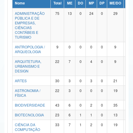
Nome
Total
ME
DO
MP
DP
ME/DO
MP/
Ministério da Ciência, Tecnologia, Inovações e Comunicações
ADMINISTRAÇÃO
75
13
0
24
0
29
9
PÚBLICA E DE
Ministério do Meio Ambiente
EMPRESAS,
CIÊNCIAS
Ministério do Turismo
CONTÁBEIS E
TURISMO
Ministério do Desenvolvimento Regional
ANTROPOLOGIA /
9
0
0
0
0
9
0
ARQUEOLOGIA
Controladoria-Geral da União
ARQUITETURA,
22
7
0
4
0
9
2
URBANISMO E
Ministério da Mulher, da Família e dos Direitos Humanos
DESIGN
Secretaria-Geral
ARTES
30
3
0
3
0
21
3
ASTRONOMIA /
22
3
0
0
0
19
0
Secretaria de Governo
FÍSICA
Gabinete de Segurança Institucional
BIODIVERSIDADE
43
6
0
2
0
35
0
Advocacia-Geral da União
BIOTECNOLOGIA
23
6
1
1
0
13
2
CIÊNCIA DA
33
7
1
2
0
19
4
Banco Central do Brasil
COMPUTAÇÃO