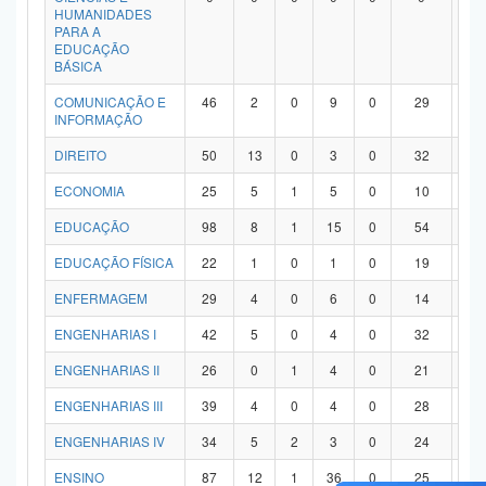
HUMANIDADES
PARA A
EDUCAÇÃO
BÁSICA
COMUNICAÇÃO E
46
2
0
9
0
29
6
INFORMAÇÃO
DIREITO
50
13
0
3
0
32
2
ECONOMIA
25
5
1
5
0
10
4
EDUCAÇÃO
98
8
1
15
0
54
2
EDUCAÇÃO FÍSICA
22
1
0
1
0
19
1
ENFERMAGEM
29
4
0
6
0
14
5
ENGENHARIAS I
42
5
0
4
0
32
1
ENGENHARIAS II
26
0
1
4
0
21
0
ENGENHARIAS III
39
4
0
4
0
28
3
ENGENHARIAS IV
34
5
2
3
0
24
0
ENSINO
87
12
1
36
0
25
1