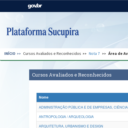
Casa Civil
Ministério da Justiça e
Segurança Pública
Ministério da Agricultura,
Ministério da Educação
Pecuária e Abastecimento
Ministério do Meio Ambiente
Ministério do Turismo
INÍCIO
Cursos Avaliados e Reconhecidos
Nota 7
Área de Av
Secretaria de Governo
Gabinete de Segurança
Institucional
Cursos Avaliados e Reconhecidos
Nome
ADMINISTRAÇÃO PÚBLICA E DE EMPRESAS, CIÊNCIA
ANTROPOLOGIA / ARQUEOLOGIA
ARQUITETURA, URBANISMO E DESIGN