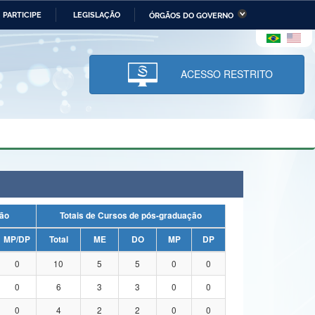
PARTICIPE
LEGISLAÇÃO
ÓRGÃOS DO GOVERNO
stério da Economia
Ministério da Infraestrutura
stério de Minas e Energia
Ministério da Ciência,
Tecnologia, Inovações e
ACESSO RESTRITO
Comunicações
tério da Mulher, da Família
Secretaria-Geral
s Direitos Humanos
lto
duação
Totais de Cursos de pós-graduação
MP/DP
Total
ME
DO
MP
DP
0
10
5
5
0
0
0
6
3
3
0
0
0
4
2
2
0
0