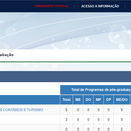
ACESSO À INFORMAÇÃO
CORONAVÍRUS (COVID-19)
Ministério da Defesa
Ministério das Relações
Mini
Exteriores
IR
PARA
O
CONTEÚDO
Ministério da Cidadania
Ministério da Saúde
Mini
Ministério do Desenvolvimento
Controladoria-Geral da União
Minis
Regional
e do
aliação
Advocacia-Geral da União
Banco Central do Brasil
Plana
Total de Programas de pós-gra
Total
ME
DO
MP
DP
ME/DO
S CONTÁBEIS E TURISMO
5
0
0
0
0
5
3
0
0
0
0
3
2
0
0
0
0
2