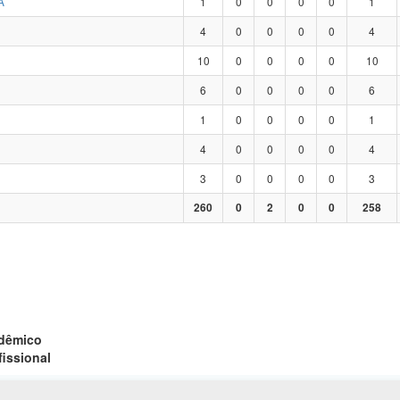
A
1
0
0
0
0
1
4
0
0
0
0
4
10
0
0
0
0
10
6
0
0
0
0
6
1
0
0
0
0
1
4
0
0
0
0
4
3
0
0
0
0
3
260
0
2
0
0
258
adêmico
fissional