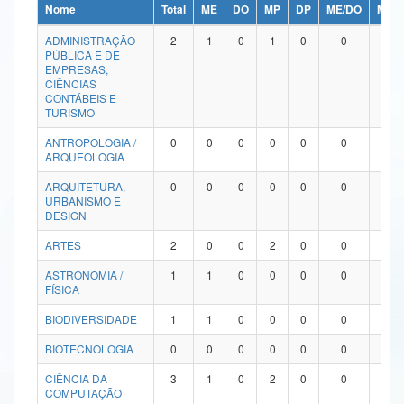
Nome
Total
ME
DO
MP
DP
ME/DO
MP/
Ministério da Ciência, Tecnologia, Inovações e Comunicações
ADMINISTRAÇÃO
2
1
0
1
0
0
0
PÚBLICA E DE
Ministério do Meio Ambiente
EMPRESAS,
CIÊNCIAS
Ministério do Turismo
CONTÁBEIS E
TURISMO
Ministério do Desenvolvimento Regional
ANTROPOLOGIA /
0
0
0
0
0
0
0
ARQUEOLOGIA
Controladoria-Geral da União
ARQUITETURA,
0
0
0
0
0
0
0
URBANISMO E
Ministério da Mulher, da Família e dos Direitos Humanos
DESIGN
Secretaria-Geral
ARTES
2
0
0
2
0
0
0
ASTRONOMIA /
1
1
0
0
0
0
0
Secretaria de Governo
FÍSICA
Gabinete de Segurança Institucional
BIODIVERSIDADE
1
1
0
0
0
0
0
Advocacia-Geral da União
BIOTECNOLOGIA
0
0
0
0
0
0
0
CIÊNCIA DA
3
1
0
2
0
0
0
Banco Central do Brasil
COMPUTAÇÃO