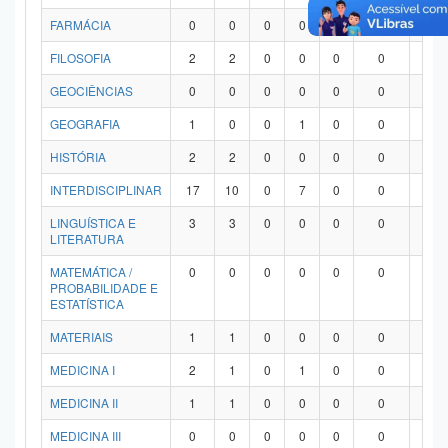
FARMÁCIA
0
0
0
0
0
0
0
FILOSOFIA
2
2
0
0
0
0
0
GEOCIÊNCIAS
0
0
0
0
0
0
0
GEOGRAFIA
1
0
0
1
0
0
0
HISTÓRIA
2
2
0
0
0
0
0
INTERDISCIPLINAR
17
10
0
7
0
0
0
LINGUÍSTICA E
3
3
0
0
0
0
0
LITERATURA
MATEMÁTICA /
0
0
0
0
0
0
0
PROBABILIDADE E
ESTATÍSTICA
MATERIAIS
1
1
0
0
0
0
0
MEDICINA I
2
1
0
1
0
0
0
MEDICINA II
1
1
0
0
0
0
0
MEDICINA III
0
0
0
0
0
0
0