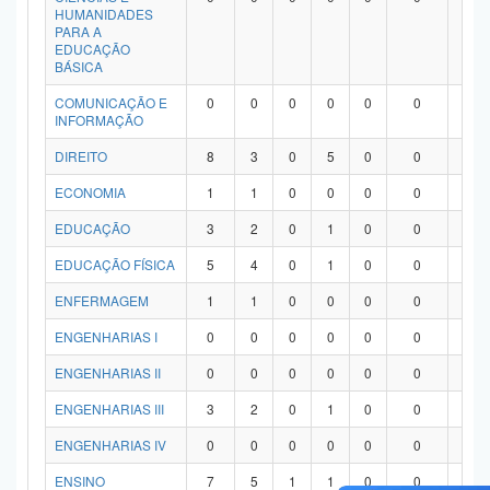
HUMANIDADES
PARA A
EDUCAÇÃO
BÁSICA
COMUNICAÇÃO E
0
0
0
0
0
0
0
INFORMAÇÃO
DIREITO
8
3
0
5
0
0
0
ECONOMIA
1
1
0
0
0
0
0
EDUCAÇÃO
3
2
0
1
0
0
0
EDUCAÇÃO FÍSICA
5
4
0
1
0
0
0
ENFERMAGEM
1
1
0
0
0
0
0
ENGENHARIAS I
0
0
0
0
0
0
0
ENGENHARIAS II
0
0
0
0
0
0
0
ENGENHARIAS III
3
2
0
1
0
0
0
ENGENHARIAS IV
0
0
0
0
0
0
0
ENSINO
7
5
1
1
0
0
0