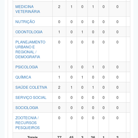
MEDICINA
2
1
0
1
0
0
0
VETERINÁRIA
NUTRIÇÃO
0
0
0
0
0
0
0
ODONTOLOGIA
1
0
1
0
0
0
0
PLANEJAMENTO
0
0
0
0
0
0
0
URBANO E
REGIONAL /
DEMOGRAFIA
PSICOLOGIA
1
0
0
1
0
0
0
QUÍMICA
1
0
1
0
0
0
0
SAÚDE COLETIVA
2
1
0
1
0
0
0
SERVIÇO SOCIAL
0
0
0
0
0
0
0
SOCIOLOGIA
0
0
0
0
0
0
0
ZOOTECNIA /
0
0
0
0
0
0
0
RECURSOS
PESQUEIROS
Totais
77
45
3
26
1
2
0