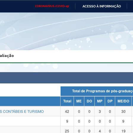
ACESSO À INFORMAÇÃO
CORONAVÍRUS (COVID-19)
Ministério da Defesa
Ministério das Relações
Mini
Exteriores
IR
PARA
O
CONTEÚDO
Ministério da Cidadania
Ministério da Saúde
Mini
Ministério do Desenvolvimento
Controladoria-Geral da União
Minis
Regional
e do
aliação
Advocacia-Geral da União
Banco Central do Brasil
Plana
Total de Programas de pós-grad
Total
ME
DO
MP
DP
ME/DO
S CONTÁBEIS E TURISMO
42
0
0
3
0
30
9
0
0
0
0
9
25
0
0
4
0
19