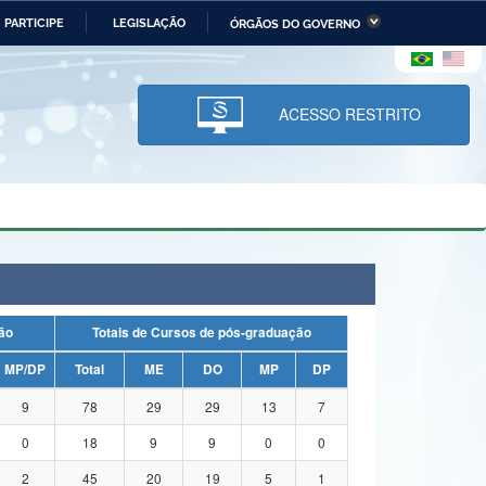
PARTICIPE
LEGISLAÇÃO
ÓRGÃOS DO GOVERNO
stério da Economia
Ministério da Infraestrutura
stério de Minas e Energia
Ministério da Ciência,
Tecnologia, Inovações e
ACESSO RESTRITO
Comunicações
tério da Mulher, da Família
Secretaria-Geral
s Direitos Humanos
lto
uação
Totais de Cursos de pós-graduação
MP/DP
Total
ME
DO
MP
DP
9
78
29
29
13
7
0
18
9
9
0
0
2
45
20
19
5
1