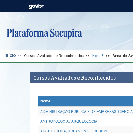
Casa Civil
Ministério da Justiça e
Segurança Pública
Ministério da Agricultura,
Ministério da Educação
Pecuária e Abastecimento
Ministério do Meio Ambiente
Ministério do Turismo
INÍCIO
Cursos Avaliados e Reconhecidos
Nota 5
Área de Av
Secretaria de Governo
Gabinete de Segurança
Institucional
Cursos Avaliados e Reconhecidos
Nome
ADMINISTRAÇÃO PÚBLICA E DE EMPRESAS, CIÊNCIA
ANTROPOLOGIA / ARQUEOLOGIA
ARQUITETURA, URBANISMO E DESIGN