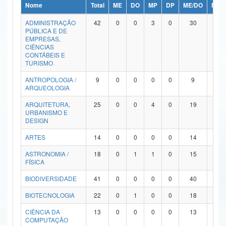
Nome
Total
ME
DO
MP
DP
ME/DO
MP/
Ministério da Ciência, Tecnologia, Inovações e Comunicações
ADMINISTRAÇÃO
42
0
0
3
0
30
9
PÚBLICA E DE
Ministério do Meio Ambiente
EMPRESAS,
CIÊNCIAS
Ministério do Turismo
CONTÁBEIS E
TURISMO
Ministério do Desenvolvimento Regional
ANTROPOLOGIA /
9
0
0
0
0
9
0
ARQUEOLOGIA
Controladoria-Geral da União
ARQUITETURA,
25
0
0
4
0
19
2
URBANISMO E
Ministério da Mulher, da Família e dos Direitos Humanos
DESIGN
Secretaria-Geral
ARTES
14
0
0
0
0
14
0
ASTRONOMIA /
18
0
1
1
0
15
1
Secretaria de Governo
FÍSICA
Gabinete de Segurança Institucional
BIODIVERSIDADE
41
0
0
0
0
40
1
Advocacia-Geral da União
BIOTECNOLOGIA
22
0
1
0
0
18
3
CIÊNCIA DA
13
0
0
0
0
13
0
Banco Central do Brasil
COMPUTAÇÃO