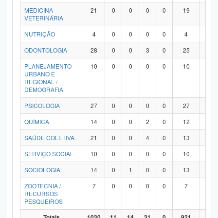
MEDICINA
21
0
0
0
0
19
2
VETERINÁRIA
NUTRIÇÃO
4
0
0
0
0
4
0
ODONTOLOGIA
28
0
0
3
0
25
0
PLANEJAMENTO
10
0
0
0
0
10
0
URBANO E
REGIONAL /
DEMOGRAFIA
PSICOLOGIA
27
0
0
0
0
27
0
QUÍMICA
14
0
0
2
0
12
0
SAÚDE COLETIVA
21
0
0
4
0
13
4
SERVIÇO SOCIAL
10
0
0
0
0
10
0
SOCIOLOGIA
14
0
1
0
0
13
0
ZOOTECNIA /
7
0
0
0
0
7
0
RECURSOS
PESQUEIROS
Totais
1030
11
14
31
0
921
53