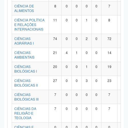
Planalto
CIÊNCIA DE
8
0
0
0
0
7
1
ALIMENTOS
CIÊNCIA POLÍTICA
11
0
0
1
0
8
2
E RELAÇÕES
INTERNACIONAIS
CIÊNCIAS
74
0
0
2
0
72
0
AGRÁRIAS I
CIÊNCIAS
21
4
1
0
0
14
2
AMBIENTAIS
CIÊNCIAS
20
0
0
1
0
19
0
BIOLÓGICAS I
CIÊNCIAS
27
0
0
3
0
23
1
BIOLÓGICAS II
CIÊNCIAS
7
0
0
0
0
7
0
BIOLÓGICAS III
CIÊNCIAS DA
7
0
0
0
0
7
0
RELIGIÃO E
TEOLOGIA
CIÊNCIAS E
0
0
0
0
0
0
0