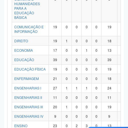
HUMANIDADES
PARA A
EDUCAÇÃO
BÁSICA
COMUNICAÇÃO E
19
0
0
0
0
19
0
INFORMAÇÃO
DIREITO
19
1
0
0
0
18
0
ECONOMIA
17
0
0
1
0
13
3
EDUCAÇÃO
39
0
0
0
0
39
0
EDUCAÇÃO FÍSICA
19
0
0
0
0
19
0
ENFERMAGEM
21
0
0
0
0
18
3
ENGENHARIAS I
27
1
1
1
0
24
0
ENGENHARIAS II
11
0
0
0
0
11
0
ENGENHARIAS III
20
1
0
0
0
19
0
ENGENHARIAS IV
9
0
0
0
0
9
0
ENSINO
23
0
2
3
0
13
5