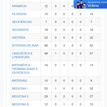
FARMÁCIA
12
0
0
0
0
12
0
FILOSOFIA
15
0
0
0
0
15
0
GEOCIÊNCIAS
7
0
0
0
0
7
0
GEOGRAFIA
18
0
0
0
0
18
0
HISTÓRIA
23
0
0
0
0
20
3
INTERDISCIPLINAR
68
2
3
2
0
53
8
LINGUÍSTICA E
48
1
0
0
0
47
0
LITERATURA
MATEMÁTICA /
16
0
1
0
0
14
1
PROBABILIDADE E
ESTATÍSTICA
MATERIAIS
10
0
0
0
0
9
1
MEDICINA I
33
1
0
0
0
32
0
MEDICINA II
29
0
2
0
0
27
0
MEDICINA III
12
0
1
0
0
10
1