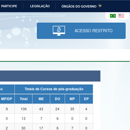
PARTICIPE
LEGISLAÇÃO
ÓRGÃOS DO GOVERNO
stério da Economia
Ministério da Infraestrutura
stério de Minas e Energia
Ministério da Ciência,
Tecnologia, Inovações e
ACESSO RESTRITO
Comunicações
tério da Mulher, da Família
Secretaria-Geral
s Direitos Humanos
lto
ação
Totais de Cursos de pós-graduação
MP/DP
Total
ME
DO
MP
DP
9
106
43
24
35
4
0
13
7
6
0
0
2
30
17
6
7
0