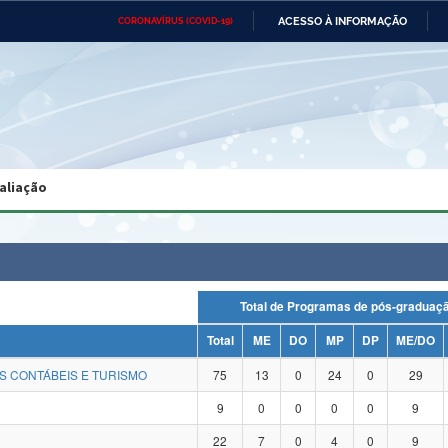
ACESSO À INFORMAÇÃO
CORONAVÍRUS (COVID-19)
Ministério da Defesa
Ministério das Relações
Mini
Exteriores
IR
PARA
O
CONTEÚDO
Ministério da Cidadania
Ministério da Saúde
Mini
Ministério do Desenvolvimento
Controladoria-Geral da União
Minis
Regional
e do
aliação
Advocacia-Geral da União
Banco Central do Brasil
Plana
Total de Programas de pós-gradu
Total
ME
DO
MP
DP
ME/DO
S CONTÁBEIS E TURISMO
75
13
0
24
0
29
9
0
0
0
0
9
22
7
0
4
0
9