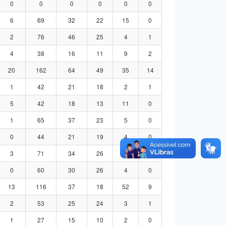
0
0
0
0
0
0
6
69
32
22
15
0
2
76
46
25
4
1
4
38
16
11
9
2
20
162
64
49
35
14
1
42
21
18
2
1
5
42
18
13
11
0
1
65
37
23
5
0
0
44
21
19
4
0
3
71
34
26
8
3
0
60
30
26
4
0
13
116
37
18
52
9
2
53
25
24
3
1
1
27
15
10
2
0