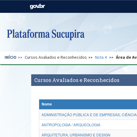
Casa Civil
Ministério da Justiça e
Segurança Pública
Ministério da Agricultura,
Ministério da Educação
Pecuária e Abastecimento
Ministério do Meio Ambiente
Ministério do Turismo
INÍCIO
Cursos Avaliados e Reconhecidos
Nota 4
Área de Av
Secretaria de Governo
Gabinete de Segurança
Institucional
Cursos Avaliados e Reconhecidos
Nome
ADMINISTRAÇÃO PÚBLICA E DE EMPRESAS, CIÊNCIA
ANTROPOLOGIA / ARQUEOLOGIA
ARQUITETURA, URBANISMO E DESIGN