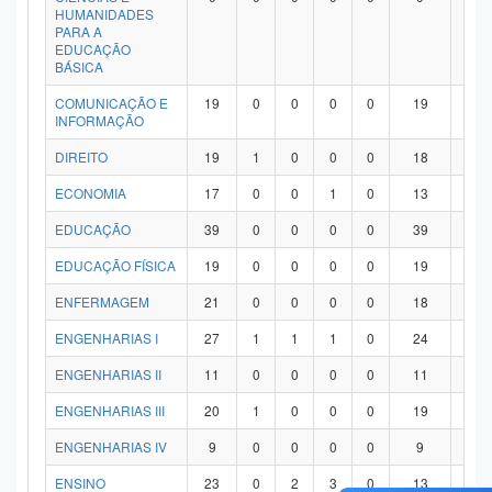
HUMANIDADES
PARA A
EDUCAÇÃO
BÁSICA
COMUNICAÇÃO E
19
0
0
0
0
19
0
INFORMAÇÃO
DIREITO
19
1
0
0
0
18
0
ECONOMIA
17
0
0
1
0
13
3
EDUCAÇÃO
39
0
0
0
0
39
0
EDUCAÇÃO FÍSICA
19
0
0
0
0
19
0
ENFERMAGEM
21
0
0
0
0
18
3
ENGENHARIAS I
27
1
1
1
0
24
0
ENGENHARIAS II
11
0
0
0
0
11
0
ENGENHARIAS III
20
1
0
0
0
19
0
ENGENHARIAS IV
9
0
0
0
0
9
0
ENSINO
23
0
2
3
0
13
5