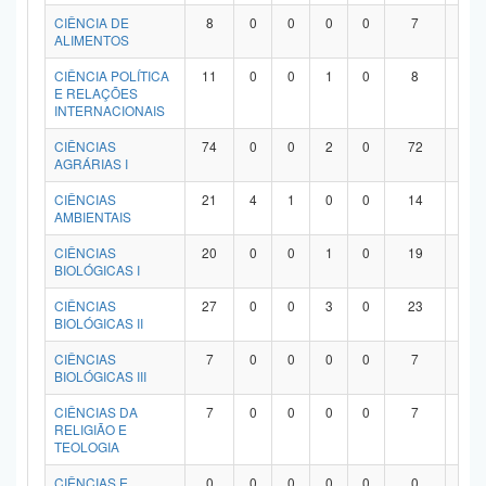
Planalto
CIÊNCIA DE
8
0
0
0
0
7
1
ALIMENTOS
CIÊNCIA POLÍTICA
11
0
0
1
0
8
2
E RELAÇÕES
INTERNACIONAIS
CIÊNCIAS
74
0
0
2
0
72
0
AGRÁRIAS I
CIÊNCIAS
21
4
1
0
0
14
2
AMBIENTAIS
CIÊNCIAS
20
0
0
1
0
19
0
BIOLÓGICAS I
CIÊNCIAS
27
0
0
3
0
23
1
BIOLÓGICAS II
CIÊNCIAS
7
0
0
0
0
7
0
BIOLÓGICAS III
CIÊNCIAS DA
7
0
0
0
0
7
0
RELIGIÃO E
TEOLOGIA
CIÊNCIAS E
0
0
0
0
0
0
0