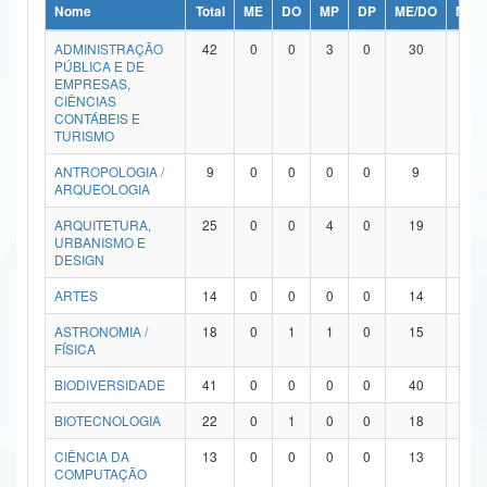
Nome
Total
ME
DO
MP
DP
ME/DO
MP/
Ministério da Ciência, Tecnologia, Inovações e Comunicações
ADMINISTRAÇÃO
42
0
0
3
0
30
9
PÚBLICA E DE
Ministério do Meio Ambiente
EMPRESAS,
CIÊNCIAS
Ministério do Turismo
CONTÁBEIS E
TURISMO
Ministério do Desenvolvimento Regional
ANTROPOLOGIA /
9
0
0
0
0
9
0
ARQUEOLOGIA
Controladoria-Geral da União
ARQUITETURA,
25
0
0
4
0
19
2
URBANISMO E
Ministério da Mulher, da Família e dos Direitos Humanos
DESIGN
Secretaria-Geral
ARTES
14
0
0
0
0
14
0
ASTRONOMIA /
18
0
1
1
0
15
1
Secretaria de Governo
FÍSICA
Gabinete de Segurança Institucional
BIODIVERSIDADE
41
0
0
0
0
40
1
Advocacia-Geral da União
BIOTECNOLOGIA
22
0
1
0
0
18
3
CIÊNCIA DA
13
0
0
0
0
13
0
Banco Central do Brasil
COMPUTAÇÃO