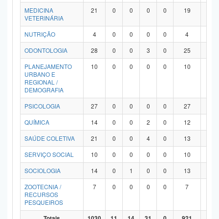
MEDICINA
21
0
0
0
0
19
2
VETERINÁRIA
NUTRIÇÃO
4
0
0
0
0
4
0
ODONTOLOGIA
28
0
0
3
0
25
0
PLANEJAMENTO
10
0
0
0
0
10
0
URBANO E
REGIONAL /
DEMOGRAFIA
PSICOLOGIA
27
0
0
0
0
27
0
QUÍMICA
14
0
0
2
0
12
0
SAÚDE COLETIVA
21
0
0
4
0
13
4
SERVIÇO SOCIAL
10
0
0
0
0
10
0
SOCIOLOGIA
14
0
1
0
0
13
0
ZOOTECNIA /
7
0
0
0
0
7
0
RECURSOS
PESQUEIROS
Totais
1030
11
14
31
0
921
53