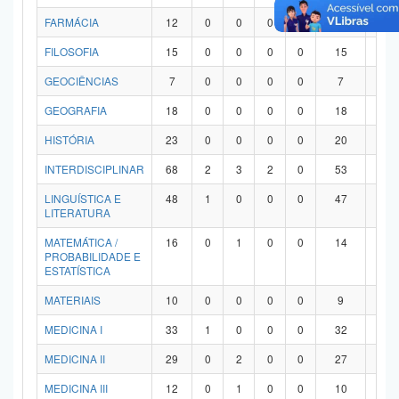
FARMÁCIA
12
0
0
0
0
12
0
FILOSOFIA
15
0
0
0
0
15
0
GEOCIÊNCIAS
7
0
0
0
0
7
0
GEOGRAFIA
18
0
0
0
0
18
0
HISTÓRIA
23
0
0
0
0
20
3
INTERDISCIPLINAR
68
2
3
2
0
53
8
LINGUÍSTICA E
48
1
0
0
0
47
0
LITERATURA
MATEMÁTICA /
16
0
1
0
0
14
1
PROBABILIDADE E
ESTATÍSTICA
MATERIAIS
10
0
0
0
0
9
1
MEDICINA I
33
1
0
0
0
32
0
MEDICINA II
29
0
2
0
0
27
0
MEDICINA III
12
0
1
0
0
10
1