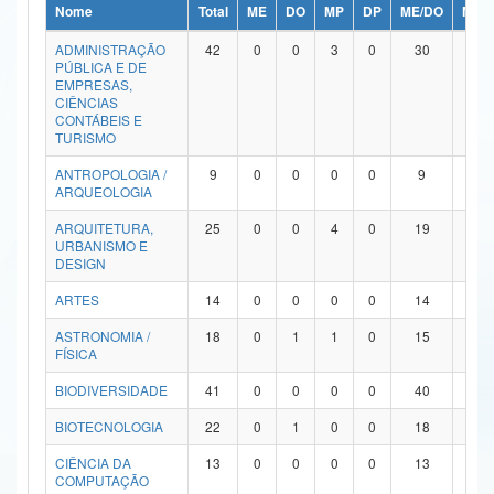
Nome
Total
ME
DO
MP
DP
ME/DO
MP/
Ministério da Ciência, Tecnologia, Inovações e Comunicações
ADMINISTRAÇÃO
42
0
0
3
0
30
9
PÚBLICA E DE
Ministério do Meio Ambiente
EMPRESAS,
CIÊNCIAS
Ministério do Turismo
CONTÁBEIS E
TURISMO
Ministério do Desenvolvimento Regional
ANTROPOLOGIA /
9
0
0
0
0
9
0
ARQUEOLOGIA
Controladoria-Geral da União
ARQUITETURA,
25
0
0
4
0
19
2
URBANISMO E
Ministério da Mulher, da Família e dos Direitos Humanos
DESIGN
Secretaria-Geral
ARTES
14
0
0
0
0
14
0
ASTRONOMIA /
18
0
1
1
0
15
1
Secretaria de Governo
FÍSICA
Gabinete de Segurança Institucional
BIODIVERSIDADE
41
0
0
0
0
40
1
Advocacia-Geral da União
BIOTECNOLOGIA
22
0
1
0
0
18
3
CIÊNCIA DA
13
0
0
0
0
13
0
Banco Central do Brasil
COMPUTAÇÃO