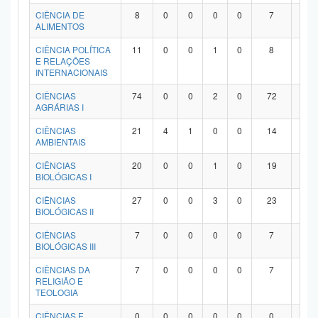
Planalto
CIÊNCIA DE
8
0
0
0
0
7
1
ALIMENTOS
CIÊNCIA POLÍTICA
11
0
0
1
0
8
2
E RELAÇÕES
INTERNACIONAIS
CIÊNCIAS
74
0
0
2
0
72
0
AGRÁRIAS I
CIÊNCIAS
21
4
1
0
0
14
2
AMBIENTAIS
CIÊNCIAS
20
0
0
1
0
19
0
BIOLÓGICAS I
CIÊNCIAS
27
0
0
3
0
23
1
BIOLÓGICAS II
CIÊNCIAS
7
0
0
0
0
7
0
BIOLÓGICAS III
CIÊNCIAS DA
7
0
0
0
0
7
0
RELIGIÃO E
TEOLOGIA
CIÊNCIAS E
0
0
0
0
0
0
0