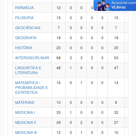
FARMÁCIA
12
0
0
0
0
12
0
FILOSOFIA
15
0
0
0
0
15
0
GEOCIÊNCIAS
7
0
0
0
0
7
0
GEOGRAFIA
18
0
0
0
0
18
0
HISTÓRIA
23
0
0
0
0
20
3
INTERDISCIPLINAR
68
2
3
2
0
53
8
LINGUÍSTICA E
48
1
0
0
0
47
0
LITERATURA
MATEMÁTICA /
16
0
1
0
0
14
1
PROBABILIDADE E
ESTATÍSTICA
MATERIAIS
10
0
0
0
0
9
1
MEDICINA I
33
1
0
0
0
32
0
MEDICINA II
29
0
2
0
0
27
0
MEDICINA III
12
0
1
0
0
10
1