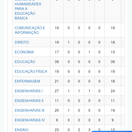
HUMANIDADES
PARA A
EDUCAÇÃO
BÁSICA
COMUNICAÇÃO E
19
0
0
0
0
19
0
INFORMAÇÃO
DIREITO
19
1
0
0
0
18
0
ECONOMIA
17
0
0
1
0
13
3
EDUCAÇÃO
39
0
0
0
0
39
0
EDUCAÇÃO FÍSICA
19
0
0
0
0
19
0
ENFERMAGEM
21
0
0
0
0
18
3
ENGENHARIAS I
27
1
1
1
0
24
0
ENGENHARIAS II
11
0
0
0
0
11
0
ENGENHARIAS III
20
1
0
0
0
19
0
ENGENHARIAS IV
9
0
0
0
0
9
0
ENSINO
23
0
2
3
0
13
5