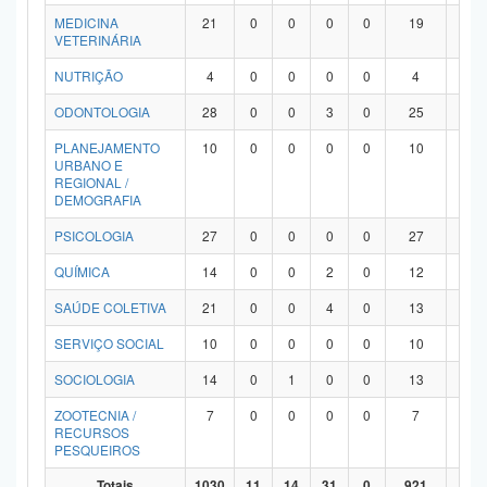
MEDICINA
21
0
0
0
0
19
2
VETERINÁRIA
NUTRIÇÃO
4
0
0
0
0
4
0
ODONTOLOGIA
28
0
0
3
0
25
0
PLANEJAMENTO
10
0
0
0
0
10
0
URBANO E
REGIONAL /
DEMOGRAFIA
PSICOLOGIA
27
0
0
0
0
27
0
QUÍMICA
14
0
0
2
0
12
0
SAÚDE COLETIVA
21
0
0
4
0
13
4
SERVIÇO SOCIAL
10
0
0
0
0
10
0
SOCIOLOGIA
14
0
1
0
0
13
0
ZOOTECNIA /
7
0
0
0
0
7
0
RECURSOS
PESQUEIROS
Totais
1030
11
14
31
0
921
53