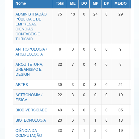
Nome
Total
ME
DO
MP
DP
ME/DO
MP/
Ministério da Ciência, Tecnologia, Inovações e Comunicações
ADMINISTRAÇÃO
75
13
0
24
0
29
9
PÚBLICA E DE
Ministério do Meio Ambiente
EMPRESAS,
CIÊNCIAS
Ministério do Turismo
CONTÁBEIS E
TURISMO
Ministério do Desenvolvimento Regional
ANTROPOLOGIA /
9
0
0
0
0
9
0
ARQUEOLOGIA
Controladoria-Geral da União
ARQUITETURA,
22
7
0
4
0
9
2
URBANISMO E
Ministério da Mulher, da Família e dos Direitos Humanos
DESIGN
Secretaria-Geral
ARTES
30
3
0
3
0
21
3
ASTRONOMIA /
22
3
0
0
0
19
0
Secretaria de Governo
FÍSICA
Gabinete de Segurança Institucional
BIODIVERSIDADE
43
6
0
2
0
35
0
Advocacia-Geral da União
BIOTECNOLOGIA
23
6
1
1
0
13
2
CIÊNCIA DA
33
7
1
2
0
19
4
Banco Central do Brasil
COMPUTAÇÃO