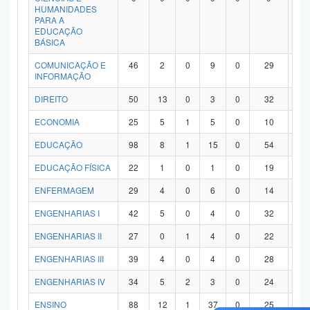
HUMANIDADES
PARA A
EDUCAÇÃO
BÁSICA
COMUNICAÇÃO E
46
2
0
9
0
29
6
INFORMAÇÃO
DIREITO
50
13
0
3
0
32
2
ECONOMIA
25
5
1
5
0
10
4
EDUCAÇÃO
98
8
1
15
0
54
2
EDUCAÇÃO FÍSICA
22
1
0
1
0
19
1
ENFERMAGEM
29
4
0
6
0
14
5
ENGENHARIAS I
42
5
0
4
0
32
1
ENGENHARIAS II
27
0
1
4
0
22
0
ENGENHARIAS III
39
4
0
4
0
28
3
ENGENHARIAS IV
34
5
2
3
0
24
0
ENSINO
88
12
1
37
0
25
1