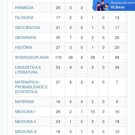
FARMÁCIA
29
3
2
1
0
21
2
FILOSOFIA
17
2
0
1
0
13
1
GEOCIÊNCIAS
21
3
0
1
0
17
0
GEOGRAFIA
35
7
0
2
0
25
1
HISTÓRIA
27
3
0
1
0
20
3
INTERDISCIPLINAR
170
26
4
28
1
98
1
LINGUÍSTICA E
53
9
0
5
0
39
0
LITERATURA
MATEMÁTICA /
21
8
2
4
0
7
0
PROBABILIDADE E
ESTATÍSTICA
MATERIAIS
16
5
0
2
0
9
0
MEDICINA I
29
2
1
10
0
16
0
MEDICINA II
23
1
0
3
0
18
1
MEDICINA III
18
0
1
3
0
12
2