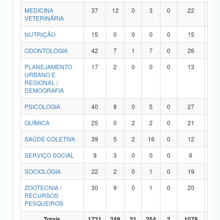
MEDICINA
37
12
0
3
0
22
0
VETERINÁRIA
NUTRIÇÃO
15
0
0
0
0
15
0
ODONTOLOGIA
42
7
1
7
0
26
1
PLANEJAMENTO
17
2
0
0
0
13
2
URBANO E
REGIONAL /
DEMOGRAFIA
PSICOLOGIA
40
8
0
5
0
27
0
QUÍMICA
25
0
2
2
0
21
0
SAÚDE COLETIVA
39
5
2
16
0
12
4
SERVIÇO SOCIAL
9
3
0
0
0
6
0
SOCIOLOGIA
22
2
0
1
0
19
0
ZOOTECNIA /
30
9
0
1
0
20
0
RECURSOS
PESQUEIROS
Totais
1731
249
31
254
2
1078
11