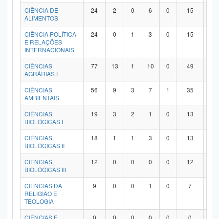
Planalto
CIÊNCIA DE
24
2
0
6
0
15
1
ALIMENTOS
CIÊNCIA POLÍTICA
24
0
1
3
0
15
5
E RELAÇÕES
INTERNACIONAIS
CIÊNCIAS
77
13
1
10
0
49
4
AGRÁRIAS I
CIÊNCIAS
56
9
3
7
1
35
1
AMBIENTAIS
CIÊNCIAS
19
3
2
1
0
13
0
BIOLÓGICAS I
CIÊNCIAS
18
1
1
3
0
13
0
BIOLÓGICAS II
CIÊNCIAS
12
0
0
0
0
12
0
BIOLÓGICAS III
CIÊNCIAS DA
9
0
0
1
0
7
1
RELIGIÃO E
TEOLOGIA
CIÊNCIAS E
0
0
0
0
0
0
0