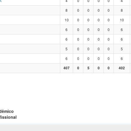
A
4
0
0
0
0
4
8
0
0
0
0
8
10
0
0
0
0
10
6
0
0
0
0
6
6
0
0
0
0
6
5
0
0
0
0
5
6
0
0
0
0
6
407
0
5
0
0
402
adêmico
fissional