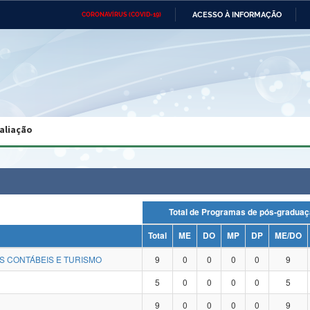
ACESSO À INFORMAÇÃO
CORONAVÍRUS (COVID-19)
Ministério da Defesa
Ministério das Relações
Mini
Exteriores
IR
PARA
O
CONTEÚDO
Ministério da Cidadania
Ministério da Saúde
Mini
Ministério do Desenvolvimento
Controladoria-Geral da União
Minis
Regional
e do
aliação
Advocacia-Geral da União
Banco Central do Brasil
Plana
Total de Programas de pós-gra
Total
ME
DO
MP
DP
ME/DO
S CONTÁBEIS E TURISMO
9
0
0
0
0
9
5
0
0
0
0
5
9
0
0
0
0
9