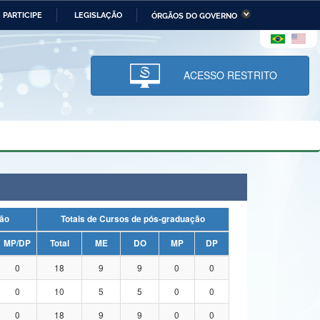
PARTICIPE
LEGISLAÇÃO
ÓRGÃOS DO GOVERNO
stério da Economia
Ministério da Infraestrutura
stério de Minas e Energia
Ministério da Ciência,
Tecnologia, Inovações e
ACESSO RESTRITO
Comunicações
tério da Mulher, da Família
Secretaria-Geral
s Direitos Humanos
lto
duação
Totais de Cursos de pós-graduação
MP/DP
Total
ME
DO
MP
DP
0
18
9
9
0
0
0
10
5
5
0
0
0
18
9
9
0
0