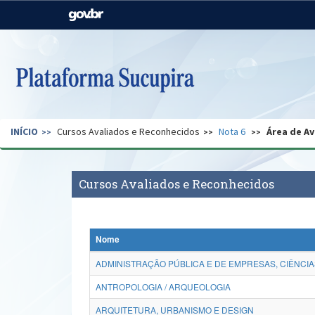
Casa Civil
Ministério da Justiça e
Segurança Pública
Ministério da Agricultura,
Ministério da Educação
Pecuária e Abastecimento
Ministério do Meio Ambiente
Ministério do Turismo
INÍCIO
Cursos Avaliados e Reconhecidos
Nota 6
Área de Av
Secretaria de Governo
Gabinete de Segurança
Institucional
Cursos Avaliados e Reconhecidos
Nome
ADMINISTRAÇÃO PÚBLICA E DE EMPRESAS, CIÊNCIA
ANTROPOLOGIA / ARQUEOLOGIA
ARQUITETURA, URBANISMO E DESIGN