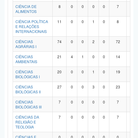
Planalto
CIÊNCIA DE
8
0
0
0
0
7
1
ALIMENTOS
CIÊNCIA POLÍTICA
11
0
0
1
0
8
2
E RELAÇÕES
INTERNACIONAIS
CIÊNCIAS
74
0
0
2
0
72
0
AGRÁRIAS I
CIÊNCIAS
21
4
1
0
0
14
2
AMBIENTAIS
CIÊNCIAS
20
0
0
1
0
19
0
BIOLÓGICAS I
CIÊNCIAS
27
0
0
3
0
23
1
BIOLÓGICAS II
CIÊNCIAS
7
0
0
0
0
7
0
BIOLÓGICAS III
CIÊNCIAS DA
7
0
0
0
0
7
0
RELIGIÃO E
TEOLOGIA
CIÊNCIAS E
0
0
0
0
0
0
0