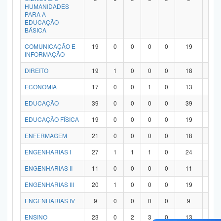
HUMANIDADES
PARA A
EDUCAÇÃO
BÁSICA
COMUNICAÇÃO E
19
0
0
0
0
19
0
INFORMAÇÃO
DIREITO
19
1
0
0
0
18
0
ECONOMIA
17
0
0
1
0
13
3
EDUCAÇÃO
39
0
0
0
0
39
0
EDUCAÇÃO FÍSICA
19
0
0
0
0
19
0
ENFERMAGEM
21
0
0
0
0
18
3
ENGENHARIAS I
27
1
1
1
0
24
0
ENGENHARIAS II
11
0
0
0
0
11
0
ENGENHARIAS III
20
1
0
0
0
19
0
ENGENHARIAS IV
9
0
0
0
0
9
0
ENSINO
23
0
2
3
0
13
5