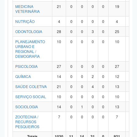
MEDICINA
21
0
0
0
0
19
2
VETERINÁRIA
NUTRIÇÃO
4
0
0
0
0
4
0
ODONTOLOGIA
28
0
0
3
0
25
0
PLANEJAMENTO
10
0
0
0
0
10
0
URBANO E
REGIONAL /
DEMOGRAFIA
PSICOLOGIA
27
0
0
0
0
27
0
QUÍMICA
14
0
0
2
0
12
0
SAÚDE COLETIVA
21
0
0
4
0
13
4
SERVIÇO SOCIAL
10
0
0
0
0
10
0
SOCIOLOGIA
14
0
1
0
0
13
0
ZOOTECNIA /
7
0
0
0
0
7
0
RECURSOS
PESQUEIROS
Totais
1030
11
14
31
0
921
53