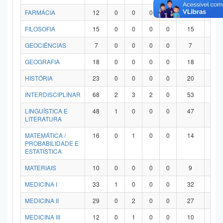
FARMÁCIA
12
0
0
0
0
12
0
FILOSOFIA
15
0
0
0
0
15
0
GEOCIÊNCIAS
7
0
0
0
0
7
0
GEOGRAFIA
18
0
0
0
0
18
0
HISTÓRIA
23
0
0
0
0
20
3
INTERDISCIPLINAR
68
2
3
2
0
53
8
LINGUÍSTICA E
48
1
0
0
0
47
0
LITERATURA
MATEMÁTICA /
16
0
1
0
0
14
1
PROBABILIDADE E
ESTATÍSTICA
MATERIAIS
10
0
0
0
0
9
1
MEDICINA I
33
1
0
0
0
32
0
MEDICINA II
29
0
2
0
0
27
0
MEDICINA III
12
0
1
0
0
10
1