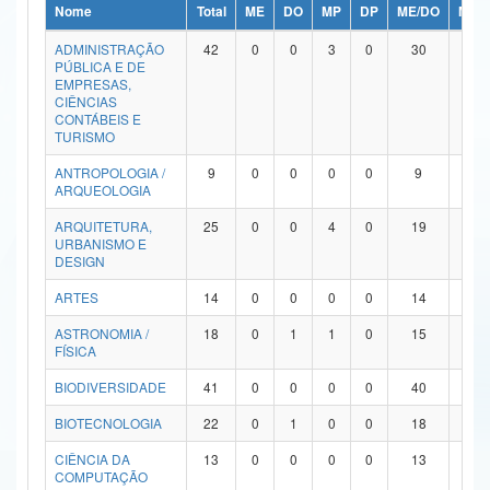
Nome
Total
ME
DO
MP
DP
ME/DO
MP/
Ministério da Ciência, Tecnologia, Inovações e Comunicações
ADMINISTRAÇÃO
42
0
0
3
0
30
9
PÚBLICA E DE
Ministério do Meio Ambiente
EMPRESAS,
CIÊNCIAS
Ministério do Turismo
CONTÁBEIS E
TURISMO
Ministério do Desenvolvimento Regional
ANTROPOLOGIA /
9
0
0
0
0
9
0
ARQUEOLOGIA
Controladoria-Geral da União
ARQUITETURA,
25
0
0
4
0
19
2
URBANISMO E
Ministério da Mulher, da Família e dos Direitos Humanos
DESIGN
Secretaria-Geral
ARTES
14
0
0
0
0
14
0
ASTRONOMIA /
18
0
1
1
0
15
1
Secretaria de Governo
FÍSICA
Gabinete de Segurança Institucional
BIODIVERSIDADE
41
0
0
0
0
40
1
Advocacia-Geral da União
BIOTECNOLOGIA
22
0
1
0
0
18
3
CIÊNCIA DA
13
0
0
0
0
13
0
Banco Central do Brasil
COMPUTAÇÃO