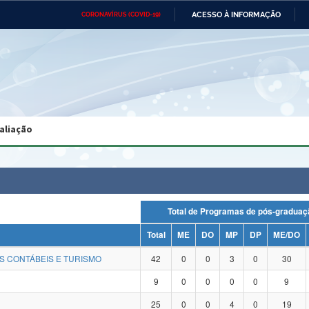
ACESSO À INFORMAÇÃO
CORONAVÍRUS (COVID-19)
Ministério da Defesa
Ministério das Relações
Mini
Exteriores
IR
PARA
O
CONTEÚDO
Ministério da Cidadania
Ministério da Saúde
Mini
Ministério do Desenvolvimento
Controladoria-Geral da União
Minis
Regional
e do
aliação
Advocacia-Geral da União
Banco Central do Brasil
Plana
Total de Programas de pós-grad
Total
ME
DO
MP
DP
ME/DO
S CONTÁBEIS E TURISMO
42
0
0
3
0
30
9
0
0
0
0
9
25
0
0
4
0
19