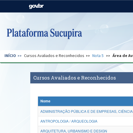
Casa Civil
Ministério da Justiça e
Segurança Pública
Ministério da Agricultura,
Ministério da Educação
Pecuária e Abastecimento
Ministério do Meio Ambiente
Ministério do Turismo
INÍCIO
Cursos Avaliados e Reconhecidos
Nota 5
Área de Av
Secretaria de Governo
Gabinete de Segurança
Institucional
Cursos Avaliados e Reconhecidos
Nome
ADMINISTRAÇÃO PÚBLICA E DE EMPRESAS, CIÊNCIA
ANTROPOLOGIA / ARQUEOLOGIA
ARQUITETURA, URBANISMO E DESIGN