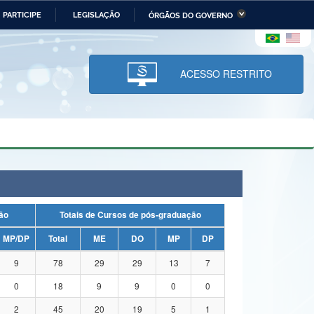
PARTICIPE
LEGISLAÇÃO
ÓRGÃOS DO GOVERNO
stério da Economia
Ministério da Infraestrutura
stério de Minas e Energia
Ministério da Ciência,
Tecnologia, Inovações e
ACESSO RESTRITO
Comunicações
tério da Mulher, da Família
Secretaria-Geral
s Direitos Humanos
lto
uação
Totais de Cursos de pós-graduação
MP/DP
Total
ME
DO
MP
DP
9
78
29
29
13
7
0
18
9
9
0
0
2
45
20
19
5
1