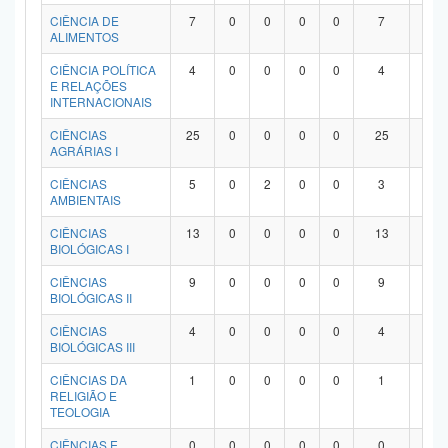
Planalto
CIÊNCIA DE
7
0
0
0
0
7
0
ALIMENTOS
CIÊNCIA POLÍTICA
4
0
0
0
0
4
0
E RELAÇÕES
INTERNACIONAIS
CIÊNCIAS
25
0
0
0
0
25
0
AGRÁRIAS I
CIÊNCIAS
5
0
2
0
0
3
0
AMBIENTAIS
CIÊNCIAS
13
0
0
0
0
13
0
BIOLÓGICAS I
CIÊNCIAS
9
0
0
0
0
9
0
BIOLÓGICAS II
CIÊNCIAS
4
0
0
0
0
4
0
BIOLÓGICAS III
CIÊNCIAS DA
1
0
0
0
0
1
0
RELIGIÃO E
TEOLOGIA
CIÊNCIAS E
0
0
0
0
0
0
0