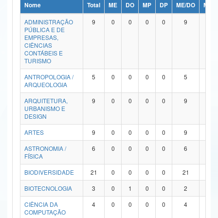
Nome
Total
ME
DO
MP
DP
ME/DO
MP/
Ministério da Ciência, Tecnologia, Inovações e Comunicações
ADMINISTRAÇÃO
9
0
0
0
0
9
0
PÚBLICA E DE
Ministério do Meio Ambiente
EMPRESAS,
CIÊNCIAS
Ministério do Turismo
CONTÁBEIS E
TURISMO
Ministério do Desenvolvimento Regional
ANTROPOLOGIA /
5
0
0
0
0
5
0
ARQUEOLOGIA
Controladoria-Geral da União
ARQUITETURA,
9
0
0
0
0
9
0
URBANISMO E
Ministério da Mulher, da Família e dos Direitos Humanos
DESIGN
Secretaria-Geral
ARTES
9
0
0
0
0
9
0
ASTRONOMIA /
6
0
0
0
0
6
0
Secretaria de Governo
FÍSICA
Gabinete de Segurança Institucional
BIODIVERSIDADE
21
0
0
0
0
21
0
Advocacia-Geral da União
BIOTECNOLOGIA
3
0
1
0
0
2
0
CIÊNCIA DA
4
0
0
0
0
4
0
Banco Central do Brasil
COMPUTAÇÃO