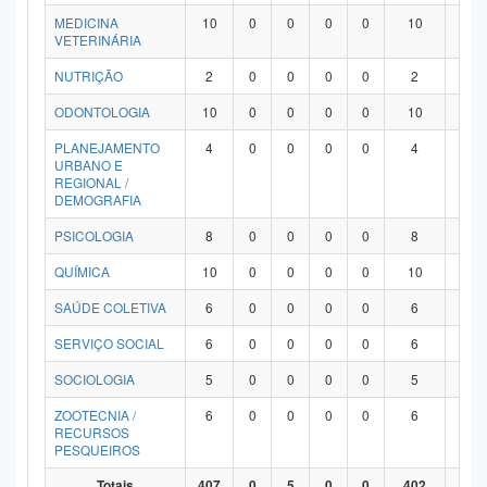
MEDICINA
10
0
0
0
0
10
0
VETERINÁRIA
NUTRIÇÃO
2
0
0
0
0
2
0
ODONTOLOGIA
10
0
0
0
0
10
0
PLANEJAMENTO
4
0
0
0
0
4
0
URBANO E
REGIONAL /
DEMOGRAFIA
PSICOLOGIA
8
0
0
0
0
8
0
QUÍMICA
10
0
0
0
0
10
0
SAÚDE COLETIVA
6
0
0
0
0
6
0
SERVIÇO SOCIAL
6
0
0
0
0
6
0
SOCIOLOGIA
5
0
0
0
0
5
0
ZOOTECNIA /
6
0
0
0
0
6
0
RECURSOS
PESQUEIROS
Totais
407
0
5
0
0
402
0