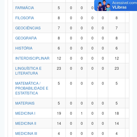
FARMÁCIA
5
0
0
0
0
5
0
FILOSOFIA
8
0
0
0
0
8
0
GEOCIÊNCIAS
7
0
0
0
0
7
0
GEOGRAFIA
8
0
0
0
0
8
0
HISTÓRIA
6
0
0
0
0
6
0
INTERDISCIPLINAR
12
0
0
0
0
12
0
LINGUÍSTICA E
23
0
0
0
0
23
0
LITERATURA
MATEMÁTICA /
5
0
0
0
0
5
0
PROBABILIDADE E
ESTATÍSTICA
MATERIAIS
5
0
0
0
0
5
0
MEDICINA I
19
0
1
0
0
18
0
MEDICINA II
14
0
0
0
0
14
0
MEDICINA III
4
0
0
0
0
4
0