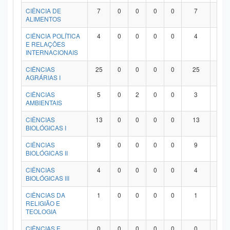
Planalto
CIÊNCIA DE
7
0
0
0
0
7
0
ALIMENTOS
CIÊNCIA POLÍTICA
4
0
0
0
0
4
0
E RELAÇÕES
INTERNACIONAIS
CIÊNCIAS
25
0
0
0
0
25
0
AGRÁRIAS I
CIÊNCIAS
5
0
2
0
0
3
0
AMBIENTAIS
CIÊNCIAS
13
0
0
0
0
13
0
BIOLÓGICAS I
CIÊNCIAS
9
0
0
0
0
9
0
BIOLÓGICAS II
CIÊNCIAS
4
0
0
0
0
4
0
BIOLÓGICAS III
CIÊNCIAS DA
1
0
0
0
0
1
0
RELIGIÃO E
TEOLOGIA
CIÊNCIAS E
0
0
0
0
0
0
0