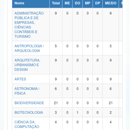
Nome
Total
ME
DO
MP
DP
ME/DO
MP/
Ministério da Ciência, Tecnologia, Inovações e Comunicações
ADMINISTRAÇÃO
9
0
0
0
0
9
0
PÚBLICA E DE
Ministério do Meio Ambiente
EMPRESAS,
CIÊNCIAS
Ministério do Turismo
CONTÁBEIS E
TURISMO
Ministério do Desenvolvimento Regional
ANTROPOLOGIA /
5
0
0
0
0
5
0
ARQUEOLOGIA
Controladoria-Geral da União
ARQUITETURA,
9
0
0
0
0
9
0
URBANISMO E
Ministério da Mulher, da Família e dos Direitos Humanos
DESIGN
Secretaria-Geral
ARTES
9
0
0
0
0
9
0
ASTRONOMIA /
6
0
0
0
0
6
0
Secretaria de Governo
FÍSICA
Gabinete de Segurança Institucional
BIODIVERSIDADE
21
0
0
0
0
21
0
Advocacia-Geral da União
BIOTECNOLOGIA
3
0
1
0
0
2
0
CIÊNCIA DA
4
0
0
0
0
4
0
Banco Central do Brasil
COMPUTAÇÃO