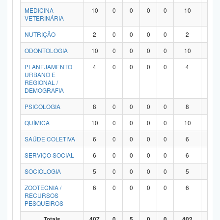
MEDICINA
10
0
0
0
0
10
0
VETERINÁRIA
NUTRIÇÃO
2
0
0
0
0
2
0
ODONTOLOGIA
10
0
0
0
0
10
0
PLANEJAMENTO
4
0
0
0
0
4
0
URBANO E
REGIONAL /
DEMOGRAFIA
PSICOLOGIA
8
0
0
0
0
8
0
QUÍMICA
10
0
0
0
0
10
0
SAÚDE COLETIVA
6
0
0
0
0
6
0
SERVIÇO SOCIAL
6
0
0
0
0
6
0
SOCIOLOGIA
5
0
0
0
0
5
0
ZOOTECNIA /
6
0
0
0
0
6
0
RECURSOS
PESQUEIROS
Totais
407
0
5
0
0
402
0