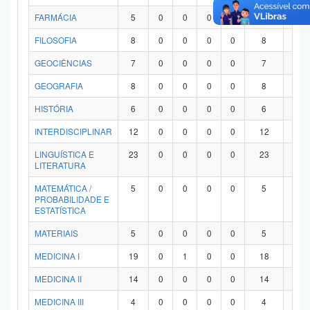
FARMÁCIA
5
0
0
0
0
5
0
FILOSOFIA
8
0
0
0
0
8
0
GEOCIÊNCIAS
7
0
0
0
0
7
0
GEOGRAFIA
8
0
0
0
0
8
0
HISTÓRIA
6
0
0
0
0
6
0
INTERDISCIPLINAR
12
0
0
0
0
12
0
LINGUÍSTICA E
23
0
0
0
0
23
0
LITERATURA
MATEMÁTICA /
5
0
0
0
0
5
0
PROBABILIDADE E
ESTATÍSTICA
MATERIAIS
5
0
0
0
0
5
0
MEDICINA I
19
0
1
0
0
18
0
MEDICINA II
14
0
0
0
0
14
0
MEDICINA III
4
0
0
0
0
4
0