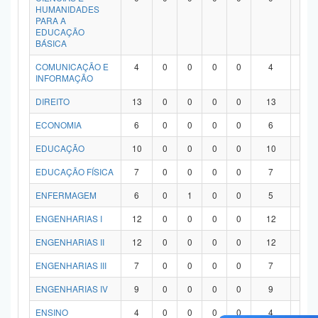
HUMANIDADES
PARA A
EDUCAÇÃO
BÁSICA
COMUNICAÇÃO E
4
0
0
0
0
4
0
INFORMAÇÃO
DIREITO
13
0
0
0
0
13
0
ECONOMIA
6
0
0
0
0
6
0
EDUCAÇÃO
10
0
0
0
0
10
0
EDUCAÇÃO FÍSICA
7
0
0
0
0
7
0
ENFERMAGEM
6
0
1
0
0
5
0
ENGENHARIAS I
12
0
0
0
0
12
0
ENGENHARIAS II
12
0
0
0
0
12
0
ENGENHARIAS III
7
0
0
0
0
7
0
ENGENHARIAS IV
9
0
0
0
0
9
0
ENSINO
4
0
0
0
0
4
0