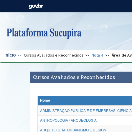
Casa Civil
Ministério da Justiça e
Segurança Pública
Ministério da Agricultura,
Ministério da Educação
Pecuária e Abastecimento
Ministério do Meio Ambiente
Ministério do Turismo
INÍCIO
Cursos Avaliados e Reconhecidos
Nota 4
Área de Av
Secretaria de Governo
Gabinete de Segurança
Institucional
Cursos Avaliados e Reconhecidos
Nome
ADMINISTRAÇÃO PÚBLICA E DE EMPRESAS, CIÊNCIA
ANTROPOLOGIA / ARQUEOLOGIA
ARQUITETURA, URBANISMO E DESIGN