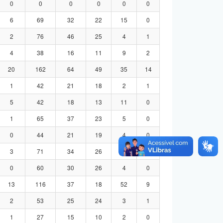
0
0
0
0
0
0
6
69
32
22
15
0
2
76
46
25
4
1
4
38
16
11
9
2
20
162
64
49
35
14
1
42
21
18
2
1
5
42
18
13
11
0
1
65
37
23
5
0
0
44
21
19
4
0
3
71
34
26
8
3
0
60
30
26
4
0
13
116
37
18
52
9
2
53
25
24
3
1
1
27
15
10
2
0