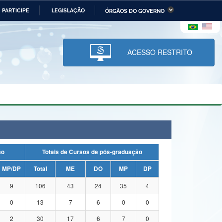
PARTICIPE
LEGISLAÇÃO
ÓRGÃOS DO GOVERNO
stério da Economia
Ministério da Infraestrutura
stério de Minas e Energia
Ministério da Ciência,
Tecnologia, Inovações e
ACESSO RESTRITO
Comunicações
tério da Mulher, da Família
Secretaria-Geral
s Direitos Humanos
lto
ação
Totais de Cursos de pós-graduação
MP/DP
Total
ME
DO
MP
DP
9
106
43
24
35
4
0
13
7
6
0
0
2
30
17
6
7
0