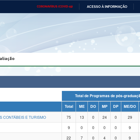
ACESSO À INFORMAÇÃO
CORONAVÍRUS (COVID-19)
Ministério da Defesa
Ministério das Relações
Mini
Exteriores
IR
PARA
O
CONTEÚDO
Ministério da Cidadania
Ministério da Saúde
Mini
Ministério do Desenvolvimento
Controladoria-Geral da União
Minis
Regional
e do
aliação
Advocacia-Geral da União
Banco Central do Brasil
Plana
Total de Programas de pós-gradu
Total
ME
DO
MP
DP
ME/DO
S CONTÁBEIS E TURISMO
75
13
0
24
0
29
9
0
0
0
0
9
22
7
0
4
0
9