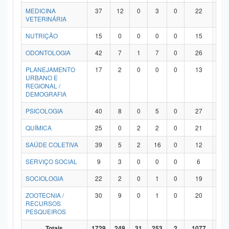
MEDICINA
37
12
0
3
0
22
0
VETERINÁRIA
NUTRIÇÃO
15
0
0
0
0
15
0
ODONTOLOGIA
42
7
1
7
0
26
1
PLANEJAMENTO
17
2
0
0
0
13
2
URBANO E
REGIONAL /
DEMOGRAFIA
PSICOLOGIA
40
8
0
5
0
27
0
QUÍMICA
25
0
2
2
0
21
0
SAÚDE COLETIVA
39
5
2
16
0
12
4
SERVIÇO SOCIAL
9
3
0
0
0
6
0
SOCIOLOGIA
22
2
0
1
0
19
0
ZOOTECNIA /
30
9
0
1
0
20
0
RECURSOS
PESQUEIROS
Totais
1729
249
31
253
2
1077
11