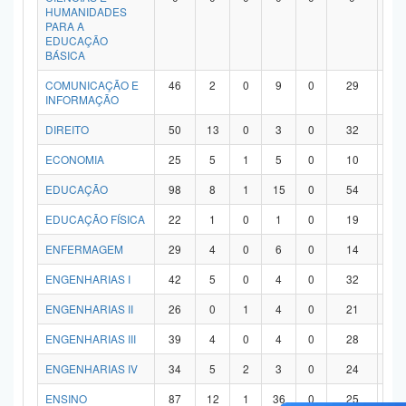
HUMANIDADES
PARA A
EDUCAÇÃO
BÁSICA
COMUNICAÇÃO E
46
2
0
9
0
29
6
INFORMAÇÃO
DIREITO
50
13
0
3
0
32
2
ECONOMIA
25
5
1
5
0
10
4
EDUCAÇÃO
98
8
1
15
0
54
2
EDUCAÇÃO FÍSICA
22
1
0
1
0
19
1
ENFERMAGEM
29
4
0
6
0
14
5
ENGENHARIAS I
42
5
0
4
0
32
1
ENGENHARIAS II
26
0
1
4
0
21
0
ENGENHARIAS III
39
4
0
4
0
28
3
ENGENHARIAS IV
34
5
2
3
0
24
0
ENSINO
87
12
1
36
0
25
1