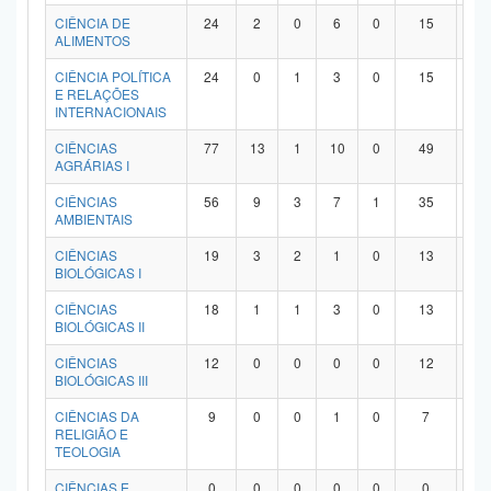
Planalto
CIÊNCIA DE
24
2
0
6
0
15
1
ALIMENTOS
CIÊNCIA POLÍTICA
24
0
1
3
0
15
5
E RELAÇÕES
INTERNACIONAIS
CIÊNCIAS
77
13
1
10
0
49
4
AGRÁRIAS I
CIÊNCIAS
56
9
3
7
1
35
1
AMBIENTAIS
CIÊNCIAS
19
3
2
1
0
13
0
BIOLÓGICAS I
CIÊNCIAS
18
1
1
3
0
13
0
BIOLÓGICAS II
CIÊNCIAS
12
0
0
0
0
12
0
BIOLÓGICAS III
CIÊNCIAS DA
9
0
0
1
0
7
1
RELIGIÃO E
TEOLOGIA
CIÊNCIAS E
0
0
0
0
0
0
0