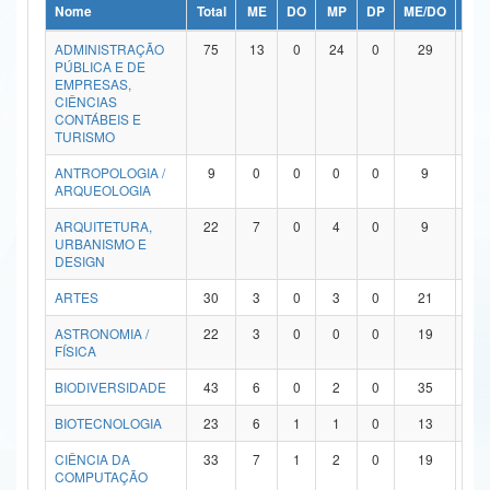
Nome
Total
ME
DO
MP
DP
ME/DO
MP/
Ministério da Ciência, Tecnologia, Inovações e Comunicações
ADMINISTRAÇÃO
75
13
0
24
0
29
9
PÚBLICA E DE
Ministério do Meio Ambiente
EMPRESAS,
CIÊNCIAS
Ministério do Turismo
CONTÁBEIS E
TURISMO
Ministério do Desenvolvimento Regional
ANTROPOLOGIA /
9
0
0
0
0
9
0
ARQUEOLOGIA
Controladoria-Geral da União
ARQUITETURA,
22
7
0
4
0
9
2
URBANISMO E
Ministério da Mulher, da Família e dos Direitos Humanos
DESIGN
Secretaria-Geral
ARTES
30
3
0
3
0
21
3
ASTRONOMIA /
22
3
0
0
0
19
0
Secretaria de Governo
FÍSICA
Gabinete de Segurança Institucional
BIODIVERSIDADE
43
6
0
2
0
35
0
Advocacia-Geral da União
BIOTECNOLOGIA
23
6
1
1
0
13
2
CIÊNCIA DA
33
7
1
2
0
19
4
Banco Central do Brasil
COMPUTAÇÃO