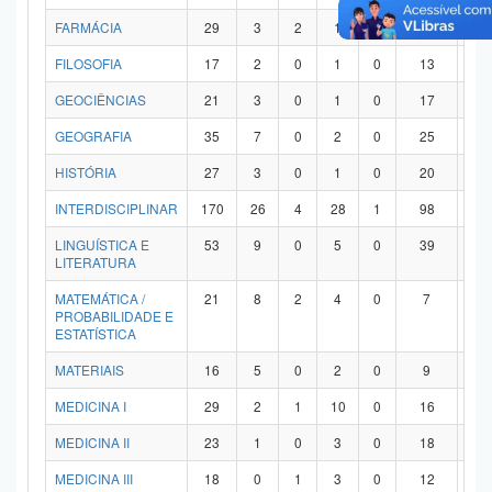
FARMÁCIA
29
3
2
1
0
21
2
FILOSOFIA
17
2
0
1
0
13
1
GEOCIÊNCIAS
21
3
0
1
0
17
0
GEOGRAFIA
35
7
0
2
0
25
1
HISTÓRIA
27
3
0
1
0
20
3
INTERDISCIPLINAR
170
26
4
28
1
98
1
LINGUÍSTICA E
53
9
0
5
0
39
0
LITERATURA
MATEMÁTICA /
21
8
2
4
0
7
0
PROBABILIDADE E
ESTATÍSTICA
MATERIAIS
16
5
0
2
0
9
0
MEDICINA I
29
2
1
10
0
16
0
MEDICINA II
23
1
0
3
0
18
1
MEDICINA III
18
0
1
3
0
12
2