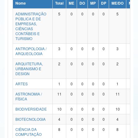
Nome
Total
ME
DO
MP
DP
ME/DO
MP/
Ministério da Ciência, Tecnologia, Inovações e Comunicações
ADMINISTRAÇÃO
5
0
0
0
0
5
0
PÚBLICA E DE
Ministério do Meio Ambiente
EMPRESAS,
CIÊNCIAS
Ministério do Turismo
CONTÁBEIS E
TURISMO
Ministério do Desenvolvimento Regional
ANTROPOLOGIA /
3
0
0
0
0
3
0
ARQUEOLOGIA
Controladoria-Geral da União
ARQUITETURA,
2
0
0
0
0
2
0
URBANISMO E
Ministério da Mulher, da Família e dos Direitos Humanos
DESIGN
Secretaria-Geral
ARTES
1
0
0
0
0
1
0
ASTRONOMIA /
11
0
0
0
0
11
0
Secretaria de Governo
FÍSICA
Gabinete de Segurança Institucional
BIODIVERSIDADE
10
0
0
0
0
10
0
Advocacia-Geral da União
BIOTECNOLOGIA
4
0
0
0
0
4
0
CIÊNCIA DA
8
0
0
0
0
8
0
Banco Central do Brasil
COMPUTAÇÃO