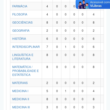
FARMÁCIA
4
0
0
0
0
4
0
FILOSOFIA
4
0
0
0
0
4
0
GEOCIÊNCIAS
8
0
0
0
0
8
0
GEOGRAFIA
2
0
0
0
0
2
0
HISTÓRIA
6
0
0
0
0
6
0
INTERDISCIPLINAR
7
0
1
0
0
6
0
LINGUÍSTICA E
8
0
0
0
0
8
0
LITERATURA
MATEMÁTICA /
8
0
0
0
0
8
0
PROBABILIDADE E
ESTATÍSTICA
MATERIAIS
2
0
0
0
0
2
0
MEDICINA I
5
0
1
0
0
4
0
MEDICINA II
8
0
0
0
0
8
0
MEDICINA III
3
0
0
0
0
3
0