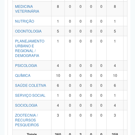
MEDICINA
8
0
0
0
0
8
0
VETERINÁRIA
NUTRIÇÃO
1
0
0
0
0
1
0
ODONTOLOGIA
5
0
0
0
0
5
0
PLANEJAMENTO
1
0
0
0
0
1
0
URBANO E
REGIONAL /
DEMOGRAFIA
PSICOLOGIA
4
0
0
0
0
4
0
QUÍMICA
10
0
0
0
0
10
0
SAÚDE COLETIVA
6
0
0
0
0
6
0
SERVIÇO SOCIAL
1
0
0
0
0
1
0
SOCIOLOGIA
4
0
0
0
0
4
0
ZOOTECNIA /
3
0
0
0
0
3
0
RECURSOS
PESQUEIROS
Totais
260
0
2
0
0
258
0