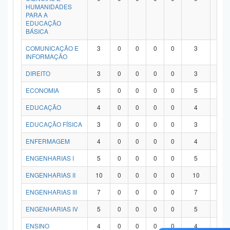
HUMANIDADES
PARA A
EDUCAÇÃO
BÁSICA
COMUNICAÇÃO E
3
0
0
0
0
3
0
INFORMAÇÃO
DIREITO
3
0
0
0
0
3
0
ECONOMIA
5
0
0
0
0
5
0
EDUCAÇÃO
4
0
0
0
0
4
0
EDUCAÇÃO FÍSICA
3
0
0
0
0
3
0
ENFERMAGEM
4
0
0
0
0
4
0
ENGENHARIAS I
5
0
0
0
0
5
0
ENGENHARIAS II
10
0
0
0
0
10
0
ENGENHARIAS III
7
0
0
0
0
7
0
ENGENHARIAS IV
5
0
0
0
0
5
0
ENSINO
4
0
0
0
0
4
0