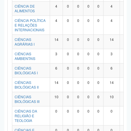
Planalto
CIÊNCIA DE
4
0
0
0
0
4
0
ALIMENTOS
CIÊNCIA POLÍTICA
4
0
0
0
0
4
0
E RELAÇÕES
INTERNACIONAIS
CIÊNCIAS
14
0
0
0
0
14
0
AGRÁRIAS I
CIÊNCIAS
3
0
0
0
0
3
0
AMBIENTAIS
CIÊNCIAS
6
0
0
0
0
6
0
BIOLÓGICAS I
CIÊNCIAS
14
0
0
0
0
14
0
BIOLÓGICAS II
CIÊNCIAS
10
0
0
0
0
10
0
BIOLÓGICAS III
CIÊNCIAS DA
0
0
0
0
0
0
0
RELIGIÃO E
TEOLOGIA
CIÊNCIAS E
0
0
0
0
0
0
0