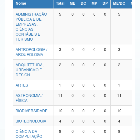
Nome
Total
ME
DO
MP
DP
ME/DO
MP/
Ministério da Ciência, Tecnologia, Inovações e Comunicações
ADMINISTRAÇÃO
5
0
0
0
0
5
0
PÚBLICA E DE
Ministério do Meio Ambiente
EMPRESAS,
CIÊNCIAS
Ministério do Turismo
CONTÁBEIS E
TURISMO
Ministério do Desenvolvimento Regional
ANTROPOLOGIA /
3
0
0
0
0
3
0
ARQUEOLOGIA
Controladoria-Geral da União
ARQUITETURA,
2
0
0
0
0
2
0
URBANISMO E
Ministério da Mulher, da Família e dos Direitos Humanos
DESIGN
Secretaria-Geral
ARTES
1
0
0
0
0
1
0
ASTRONOMIA /
11
0
0
0
0
11
0
Secretaria de Governo
FÍSICA
Gabinete de Segurança Institucional
BIODIVERSIDADE
10
0
0
0
0
10
0
Advocacia-Geral da União
BIOTECNOLOGIA
4
0
0
0
0
4
0
CIÊNCIA DA
8
0
0
0
0
8
0
Banco Central do Brasil
COMPUTAÇÃO