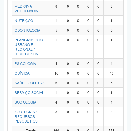
MEDICINA
8
0
0
0
0
8
0
VETERINÁRIA
NUTRIÇÃO
1
0
0
0
0
1
0
ODONTOLOGIA
5
0
0
0
0
5
0
PLANEJAMENTO
1
0
0
0
0
1
0
URBANO E
REGIONAL /
DEMOGRAFIA
PSICOLOGIA
4
0
0
0
0
4
0
QUÍMICA
10
0
0
0
0
10
0
SAÚDE COLETIVA
6
0
0
0
0
6
0
SERVIÇO SOCIAL
1
0
0
0
0
1
0
SOCIOLOGIA
4
0
0
0
0
4
0
ZOOTECNIA /
3
0
0
0
0
3
0
RECURSOS
PESQUEIROS
Totais
260
0
2
0
0
258
0