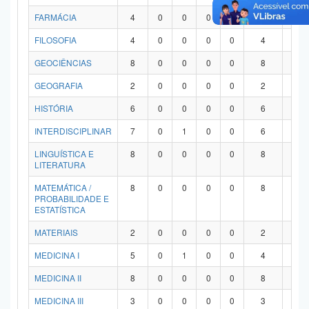
FARMÁCIA
4
0
0
0
0
4
0
FILOSOFIA
4
0
0
0
0
4
0
GEOCIÊNCIAS
8
0
0
0
0
8
0
GEOGRAFIA
2
0
0
0
0
2
0
HISTÓRIA
6
0
0
0
0
6
0
INTERDISCIPLINAR
7
0
1
0
0
6
0
LINGUÍSTICA E
8
0
0
0
0
8
0
LITERATURA
MATEMÁTICA /
8
0
0
0
0
8
0
PROBABILIDADE E
ESTATÍSTICA
MATERIAIS
2
0
0
0
0
2
0
MEDICINA I
5
0
1
0
0
4
0
MEDICINA II
8
0
0
0
0
8
0
MEDICINA III
3
0
0
0
0
3
0