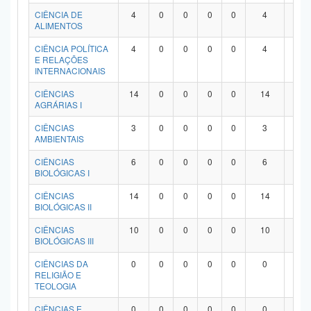
Planalto
CIÊNCIA DE
4
0
0
0
0
4
0
ALIMENTOS
CIÊNCIA POLÍTICA
4
0
0
0
0
4
0
E RELAÇÕES
INTERNACIONAIS
CIÊNCIAS
14
0
0
0
0
14
0
AGRÁRIAS I
CIÊNCIAS
3
0
0
0
0
3
0
AMBIENTAIS
CIÊNCIAS
6
0
0
0
0
6
0
BIOLÓGICAS I
CIÊNCIAS
14
0
0
0
0
14
0
BIOLÓGICAS II
CIÊNCIAS
10
0
0
0
0
10
0
BIOLÓGICAS III
CIÊNCIAS DA
0
0
0
0
0
0
0
RELIGIÃO E
TEOLOGIA
CIÊNCIAS E
0
0
0
0
0
0
0