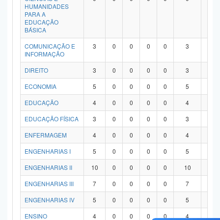
HUMANIDADES
PARA A
EDUCAÇÃO
BÁSICA
COMUNICAÇÃO E
3
0
0
0
0
3
0
INFORMAÇÃO
DIREITO
3
0
0
0
0
3
0
ECONOMIA
5
0
0
0
0
5
0
EDUCAÇÃO
4
0
0
0
0
4
0
EDUCAÇÃO FÍSICA
3
0
0
0
0
3
0
ENFERMAGEM
4
0
0
0
0
4
0
ENGENHARIAS I
5
0
0
0
0
5
0
ENGENHARIAS II
10
0
0
0
0
10
0
ENGENHARIAS III
7
0
0
0
0
7
0
ENGENHARIAS IV
5
0
0
0
0
5
0
ENSINO
4
0
0
0
0
4
0