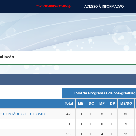
ACESSO À INFORMAÇÃO
CORONAVÍRUS (COVID-19)
Ministério da Defesa
Ministério das Relações
Mini
Exteriores
IR
PARA
O
CONTEÚDO
Ministério da Cidadania
Ministério da Saúde
Mini
Ministério do Desenvolvimento
Controladoria-Geral da União
Minis
Regional
e do
aliação
Advocacia-Geral da União
Banco Central do Brasil
Plana
Total de Programas de pós-grad
Total
ME
DO
MP
DP
ME/DO
S CONTÁBEIS E TURISMO
42
0
0
3
0
30
9
0
0
0
0
9
25
0
0
4
0
19