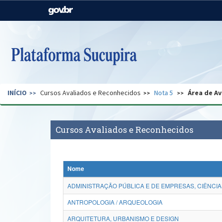
Casa Civil
Ministério da Justiça e
Segurança Pública
Ministério da Agricultura,
Ministério da Educação
Pecuária e Abastecimento
Ministério do Meio Ambiente
Ministério do Turismo
INÍCIO
Cursos Avaliados e Reconhecidos
Nota 5
Área de Av
Secretaria de Governo
Gabinete de Segurança
Institucional
Cursos Avaliados e Reconhecidos
Nome
ADMINISTRAÇÃO PÚBLICA E DE EMPRESAS, CIÊNCIA
ANTROPOLOGIA / ARQUEOLOGIA
ARQUITETURA, URBANISMO E DESIGN