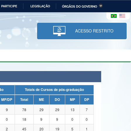
PARTICIPE
LEGISLAÇÃO
ÓRGÃOS DO GOVERNO
stério da Economia
Ministério da Infraestrutura
stério de Minas e Energia
Ministério da Ciência,
Tecnologia, Inovações e
ACESSO RESTRITO
Comunicações
tério da Mulher, da Família
Secretaria-Geral
s Direitos Humanos
lto
uação
Totais de Cursos de pós-graduação
MP/DP
Total
ME
DO
MP
DP
9
78
29
29
13
7
0
18
9
9
0
0
2
45
20
19
5
1