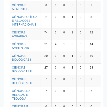
Planalto
CIÊNCIA DE
8
0
0
0
0
7
1
ALIMENTOS
CIÊNCIA POLÍTICA
11
0
0
1
0
8
2
E RELAÇÕES
INTERNACIONAIS
CIÊNCIAS
74
0
0
2
0
72
0
AGRÁRIAS I
CIÊNCIAS
21
4
1
0
0
14
2
AMBIENTAIS
CIÊNCIAS
20
0
0
1
0
19
0
BIOLÓGICAS I
CIÊNCIAS
27
0
0
3
0
23
1
BIOLÓGICAS II
CIÊNCIAS
7
0
0
0
0
7
0
BIOLÓGICAS III
CIÊNCIAS DA
7
0
0
0
0
7
0
RELIGIÃO E
TEOLOGIA
CIÊNCIAS E
0
0
0
0
0
0
0