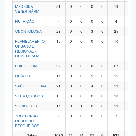
MEDICINA
21
0
0
0
0
19
2
VETERINÁRIA
NUTRIÇÃO
4
0
0
0
0
4
0
ODONTOLOGIA
28
0
0
3
0
25
0
PLANEJAMENTO
10
0
0
0
0
10
0
URBANO E
REGIONAL /
DEMOGRAFIA
PSICOLOGIA
27
0
0
0
0
27
0
QUÍMICA
14
0
0
2
0
12
0
SAÚDE COLETIVA
21
0
0
4
0
13
4
SERVIÇO SOCIAL
10
0
0
0
0
10
0
SOCIOLOGIA
14
0
1
0
0
13
0
ZOOTECNIA /
7
0
0
0
0
7
0
RECURSOS
PESQUEIROS
Totais
1030
11
14
31
0
921
53