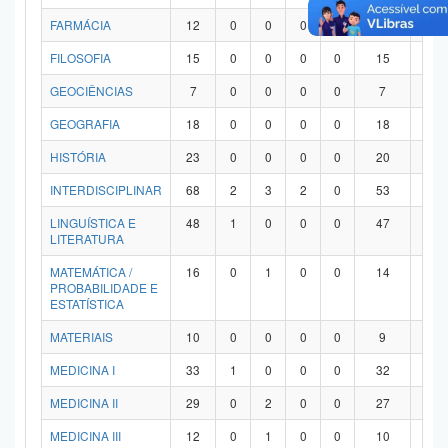
FARMÁCIA
12
0
0
0
0
12
0
FILOSOFIA
15
0
0
0
0
15
0
GEOCIÊNCIAS
7
0
0
0
0
7
0
GEOGRAFIA
18
0
0
0
0
18
0
HISTÓRIA
23
0
0
0
0
20
3
INTERDISCIPLINAR
68
2
3
2
0
53
8
LINGUÍSTICA E
48
1
0
0
0
47
0
LITERATURA
MATEMÁTICA /
16
0
1
0
0
14
1
PROBABILIDADE E
ESTATÍSTICA
MATERIAIS
10
0
0
0
0
9
1
MEDICINA I
33
1
0
0
0
32
0
MEDICINA II
29
0
2
0
0
27
0
MEDICINA III
12
0
1
0
0
10
1