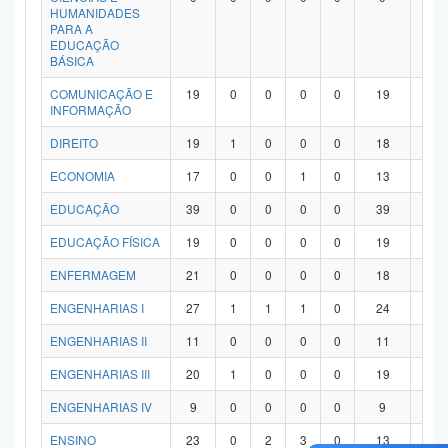
HUMANIDADES
PARA A
EDUCAÇÃO
BÁSICA
COMUNICAÇÃO E
19
0
0
0
0
19
0
INFORMAÇÃO
DIREITO
19
1
0
0
0
18
0
ECONOMIA
17
0
0
1
0
13
3
EDUCAÇÃO
39
0
0
0
0
39
0
EDUCAÇÃO FÍSICA
19
0
0
0
0
19
0
ENFERMAGEM
21
0
0
0
0
18
3
ENGENHARIAS I
27
1
1
1
0
24
0
ENGENHARIAS II
11
0
0
0
0
11
0
ENGENHARIAS III
20
1
0
0
0
19
0
ENGENHARIAS IV
9
0
0
0
0
9
0
ENSINO
23
0
2
3
0
13
5