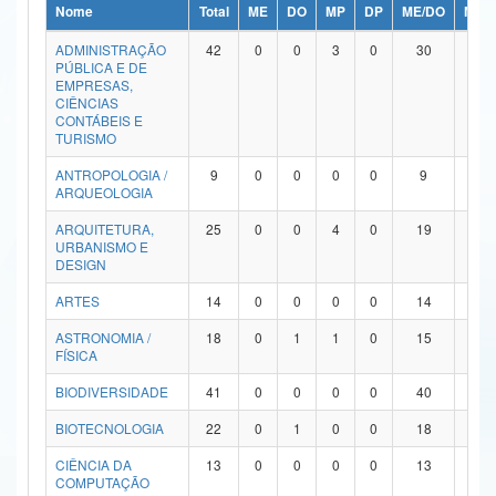
Nome
Total
ME
DO
MP
DP
ME/DO
MP/
Ministério da Ciência, Tecnologia, Inovações e Comunicações
ADMINISTRAÇÃO
42
0
0
3
0
30
9
PÚBLICA E DE
Ministério do Meio Ambiente
EMPRESAS,
CIÊNCIAS
Ministério do Turismo
CONTÁBEIS E
TURISMO
Ministério do Desenvolvimento Regional
ANTROPOLOGIA /
9
0
0
0
0
9
0
ARQUEOLOGIA
Controladoria-Geral da União
ARQUITETURA,
25
0
0
4
0
19
2
URBANISMO E
Ministério da Mulher, da Família e dos Direitos Humanos
DESIGN
Secretaria-Geral
ARTES
14
0
0
0
0
14
0
ASTRONOMIA /
18
0
1
1
0
15
1
Secretaria de Governo
FÍSICA
Gabinete de Segurança Institucional
BIODIVERSIDADE
41
0
0
0
0
40
1
Advocacia-Geral da União
BIOTECNOLOGIA
22
0
1
0
0
18
3
CIÊNCIA DA
13
0
0
0
0
13
0
Banco Central do Brasil
COMPUTAÇÃO