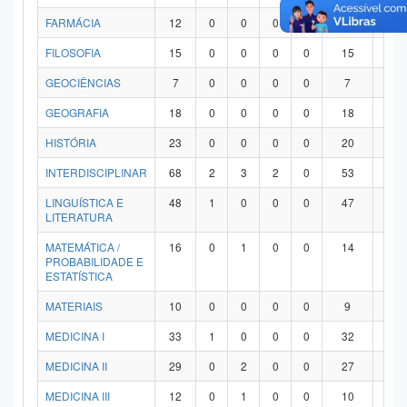
FARMÁCIA
12
0
0
0
0
12
0
FILOSOFIA
15
0
0
0
0
15
0
GEOCIÊNCIAS
7
0
0
0
0
7
0
GEOGRAFIA
18
0
0
0
0
18
0
HISTÓRIA
23
0
0
0
0
20
3
INTERDISCIPLINAR
68
2
3
2
0
53
8
LINGUÍSTICA E
48
1
0
0
0
47
0
LITERATURA
MATEMÁTICA /
16
0
1
0
0
14
1
PROBABILIDADE E
ESTATÍSTICA
MATERIAIS
10
0
0
0
0
9
1
MEDICINA I
33
1
0
0
0
32
0
MEDICINA II
29
0
2
0
0
27
0
MEDICINA III
12
0
1
0
0
10
1