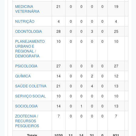
MEDICINA
21
0
0
0
0
19
2
VETERINÁRIA
NUTRIÇÃO
4
0
0
0
0
4
0
ODONTOLOGIA
28
0
0
3
0
25
0
PLANEJAMENTO
10
0
0
0
0
10
0
URBANO E
REGIONAL /
DEMOGRAFIA
PSICOLOGIA
27
0
0
0
0
27
0
QUÍMICA
14
0
0
2
0
12
0
SAÚDE COLETIVA
21
0
0
4
0
13
4
SERVIÇO SOCIAL
10
0
0
0
0
10
0
SOCIOLOGIA
14
0
1
0
0
13
0
ZOOTECNIA /
7
0
0
0
0
7
0
RECURSOS
PESQUEIROS
Totais
1030
11
14
31
0
921
53