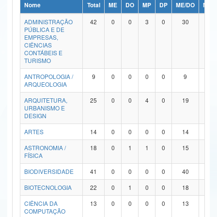
Nome
Total
ME
DO
MP
DP
ME/DO
MP/
Ministério da Ciência, Tecnologia, Inovações e Comunicações
ADMINISTRAÇÃO
42
0
0
3
0
30
9
PÚBLICA E DE
Ministério do Meio Ambiente
EMPRESAS,
CIÊNCIAS
Ministério do Turismo
CONTÁBEIS E
TURISMO
Ministério do Desenvolvimento Regional
ANTROPOLOGIA /
9
0
0
0
0
9
0
ARQUEOLOGIA
Controladoria-Geral da União
ARQUITETURA,
25
0
0
4
0
19
2
URBANISMO E
Ministério da Mulher, da Família e dos Direitos Humanos
DESIGN
Secretaria-Geral
ARTES
14
0
0
0
0
14
0
ASTRONOMIA /
18
0
1
1
0
15
1
Secretaria de Governo
FÍSICA
Gabinete de Segurança Institucional
BIODIVERSIDADE
41
0
0
0
0
40
1
Advocacia-Geral da União
BIOTECNOLOGIA
22
0
1
0
0
18
3
CIÊNCIA DA
13
0
0
0
0
13
0
Banco Central do Brasil
COMPUTAÇÃO