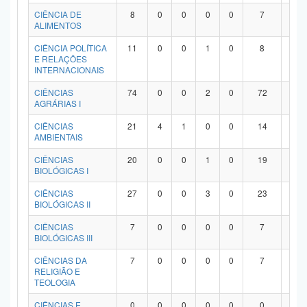
Planalto
CIÊNCIA DE
8
0
0
0
0
7
1
ALIMENTOS
CIÊNCIA POLÍTICA
11
0
0
1
0
8
2
E RELAÇÕES
INTERNACIONAIS
CIÊNCIAS
74
0
0
2
0
72
0
AGRÁRIAS I
CIÊNCIAS
21
4
1
0
0
14
2
AMBIENTAIS
CIÊNCIAS
20
0
0
1
0
19
0
BIOLÓGICAS I
CIÊNCIAS
27
0
0
3
0
23
1
BIOLÓGICAS II
CIÊNCIAS
7
0
0
0
0
7
0
BIOLÓGICAS III
CIÊNCIAS DA
7
0
0
0
0
7
0
RELIGIÃO E
TEOLOGIA
CIÊNCIAS E
0
0
0
0
0
0
0