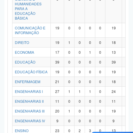
HUMANIDADES
PARA A
EDUCAÇÃO
BÁSICA
COMUNICAÇÃO E
19
0
0
0
0
19
0
INFORMAÇÃO
DIREITO
19
1
0
0
0
18
0
ECONOMIA
17
0
0
1
0
13
3
EDUCAÇÃO
39
0
0
0
0
39
0
EDUCAÇÃO FÍSICA
19
0
0
0
0
19
0
ENFERMAGEM
21
0
0
0
0
18
3
ENGENHARIAS I
27
1
1
1
0
24
0
ENGENHARIAS II
11
0
0
0
0
11
0
ENGENHARIAS III
20
1
0
0
0
19
0
ENGENHARIAS IV
9
0
0
0
0
9
0
ENSINO
23
0
2
3
0
13
5