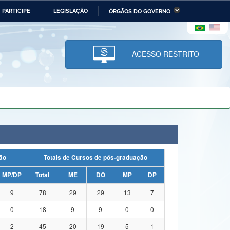
PARTICIPE
LEGISLAÇÃO
ÓRGÃOS DO GOVERNO
stério da Economia
Ministério da Infraestrutura
stério de Minas e Energia
Ministério da Ciência,
Tecnologia, Inovações e
ACESSO RESTRITO
Comunicações
tério da Mulher, da Família
Secretaria-Geral
s Direitos Humanos
lto
uação
Totais de Cursos de pós-graduação
MP/DP
Total
ME
DO
MP
DP
9
78
29
29
13
7
0
18
9
9
0
0
2
45
20
19
5
1