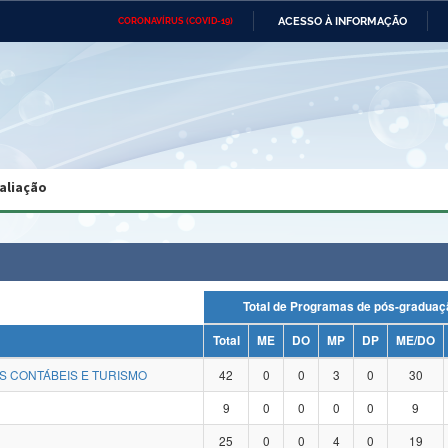
ACESSO À INFORMAÇÃO
CORONAVÍRUS (COVID-19)
Ministério da Defesa
Ministério das Relações
Mini
Exteriores
IR
PARA
O
CONTEÚDO
Ministério da Cidadania
Ministério da Saúde
Mini
Ministério do Desenvolvimento
Controladoria-Geral da União
Minis
Regional
e do
aliação
Advocacia-Geral da União
Banco Central do Brasil
Plana
Total de Programas de pós-grad
Total
ME
DO
MP
DP
ME/DO
S CONTÁBEIS E TURISMO
42
0
0
3
0
30
9
0
0
0
0
9
25
0
0
4
0
19