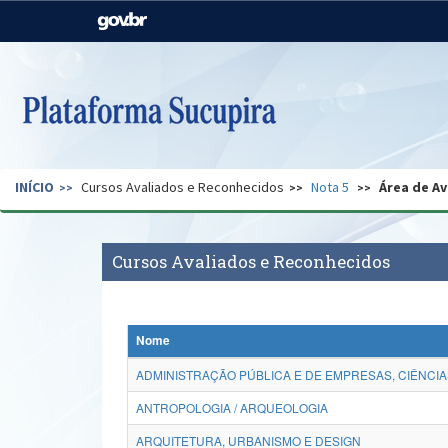
Casa Civil
Ministério da Justiça e
Segurança Pública
Ministério da Agricultura,
Ministério da Educação
Pecuária e Abastecimento
Ministério do Meio Ambiente
Ministério do Turismo
INÍCIO
Cursos Avaliados e Reconhecidos
Nota 5
Área de Av
Secretaria de Governo
Gabinete de Segurança
Institucional
Cursos Avaliados e Reconhecidos
Nome
ADMINISTRAÇÃO PÚBLICA E DE EMPRESAS, CIÊNCIA
ANTROPOLOGIA / ARQUEOLOGIA
ARQUITETURA, URBANISMO E DESIGN