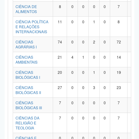
Planalto
CIÊNCIA DE
8
0
0
0
0
7
1
ALIMENTOS
CIÊNCIA POLÍTICA
11
0
0
1
0
8
2
E RELAÇÕES
INTERNACIONAIS
CIÊNCIAS
74
0
0
2
0
72
0
AGRÁRIAS I
CIÊNCIAS
21
4
1
0
0
14
2
AMBIENTAIS
CIÊNCIAS
20
0
0
1
0
19
0
BIOLÓGICAS I
CIÊNCIAS
27
0
0
3
0
23
1
BIOLÓGICAS II
CIÊNCIAS
7
0
0
0
0
7
0
BIOLÓGICAS III
CIÊNCIAS DA
7
0
0
0
0
7
0
RELIGIÃO E
TEOLOGIA
CIÊNCIAS E
0
0
0
0
0
0
0