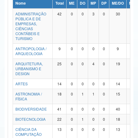
Nome
Total
ME
DO
MP
DP
ME/DO
MP/
Ministério da Ciência, Tecnologia, Inovações e Comunicações
ADMINISTRAÇÃO
42
0
0
3
0
30
9
PÚBLICA E DE
Ministério do Meio Ambiente
EMPRESAS,
CIÊNCIAS
Ministério do Turismo
CONTÁBEIS E
TURISMO
Ministério do Desenvolvimento Regional
ANTROPOLOGIA /
9
0
0
0
0
9
0
ARQUEOLOGIA
Controladoria-Geral da União
ARQUITETURA,
25
0
0
4
0
19
2
URBANISMO E
Ministério da Mulher, da Família e dos Direitos Humanos
DESIGN
Secretaria-Geral
ARTES
14
0
0
0
0
14
0
ASTRONOMIA /
18
0
1
1
0
15
1
Secretaria de Governo
FÍSICA
Gabinete de Segurança Institucional
BIODIVERSIDADE
41
0
0
0
0
40
1
Advocacia-Geral da União
BIOTECNOLOGIA
22
0
1
0
0
18
3
CIÊNCIA DA
13
0
0
0
0
13
0
Banco Central do Brasil
COMPUTAÇÃO