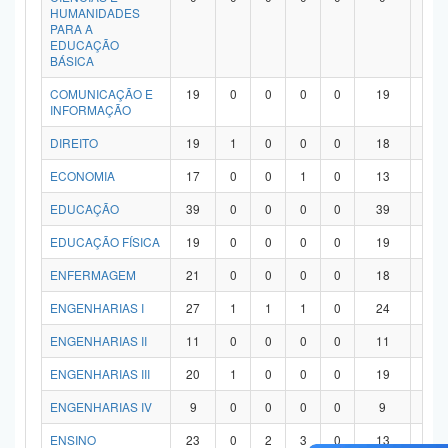
HUMANIDADES
PARA A
EDUCAÇÃO
BÁSICA
COMUNICAÇÃO E
19
0
0
0
0
19
0
INFORMAÇÃO
DIREITO
19
1
0
0
0
18
0
ECONOMIA
17
0
0
1
0
13
3
EDUCAÇÃO
39
0
0
0
0
39
0
EDUCAÇÃO FÍSICA
19
0
0
0
0
19
0
ENFERMAGEM
21
0
0
0
0
18
3
ENGENHARIAS I
27
1
1
1
0
24
0
ENGENHARIAS II
11
0
0
0
0
11
0
ENGENHARIAS III
20
1
0
0
0
19
0
ENGENHARIAS IV
9
0
0
0
0
9
0
ENSINO
23
0
2
3
0
13
5