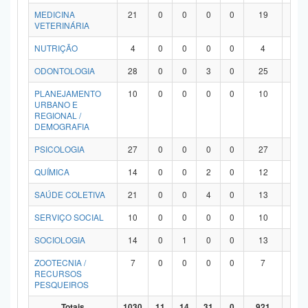
MEDICINA
21
0
0
0
0
19
2
VETERINÁRIA
NUTRIÇÃO
4
0
0
0
0
4
0
ODONTOLOGIA
28
0
0
3
0
25
0
PLANEJAMENTO
10
0
0
0
0
10
0
URBANO E
REGIONAL /
DEMOGRAFIA
PSICOLOGIA
27
0
0
0
0
27
0
QUÍMICA
14
0
0
2
0
12
0
SAÚDE COLETIVA
21
0
0
4
0
13
4
SERVIÇO SOCIAL
10
0
0
0
0
10
0
SOCIOLOGIA
14
0
1
0
0
13
0
ZOOTECNIA /
7
0
0
0
0
7
0
RECURSOS
PESQUEIROS
Totais
1030
11
14
31
0
921
53