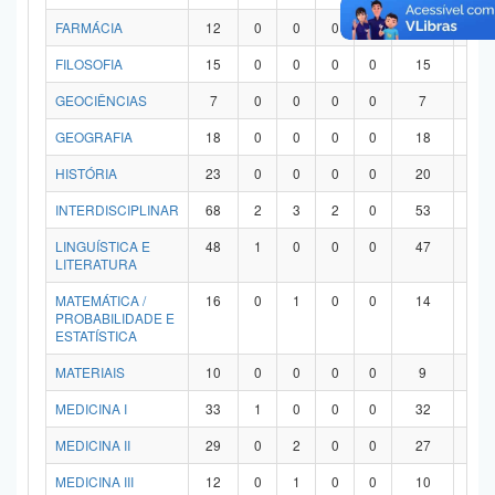
FARMÁCIA
12
0
0
0
0
12
0
FILOSOFIA
15
0
0
0
0
15
0
GEOCIÊNCIAS
7
0
0
0
0
7
0
GEOGRAFIA
18
0
0
0
0
18
0
HISTÓRIA
23
0
0
0
0
20
3
INTERDISCIPLINAR
68
2
3
2
0
53
8
LINGUÍSTICA E
48
1
0
0
0
47
0
LITERATURA
MATEMÁTICA /
16
0
1
0
0
14
1
PROBABILIDADE E
ESTATÍSTICA
MATERIAIS
10
0
0
0
0
9
1
MEDICINA I
33
1
0
0
0
32
0
MEDICINA II
29
0
2
0
0
27
0
MEDICINA III
12
0
1
0
0
10
1