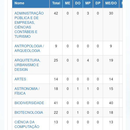
Nome
Total
ME
DO
MP
DP
ME/DO
MP/
Ministério da Ciência, Tecnologia, Inovações e Comunicações
ADMINISTRAÇÃO
42
0
0
3
0
30
9
PÚBLICA E DE
Ministério do Meio Ambiente
EMPRESAS,
CIÊNCIAS
Ministério do Turismo
CONTÁBEIS E
TURISMO
Ministério do Desenvolvimento Regional
ANTROPOLOGIA /
9
0
0
0
0
9
0
ARQUEOLOGIA
Controladoria-Geral da União
ARQUITETURA,
25
0
0
4
0
19
2
URBANISMO E
Ministério da Mulher, da Família e dos Direitos Humanos
DESIGN
Secretaria-Geral
ARTES
14
0
0
0
0
14
0
ASTRONOMIA /
18
0
1
1
0
15
1
Secretaria de Governo
FÍSICA
Gabinete de Segurança Institucional
BIODIVERSIDADE
41
0
0
0
0
40
1
Advocacia-Geral da União
BIOTECNOLOGIA
22
0
1
0
0
18
3
CIÊNCIA DA
13
0
0
0
0
13
0
Banco Central do Brasil
COMPUTAÇÃO