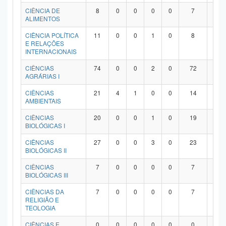
Planalto
CIÊNCIA DE
8
0
0
0
0
7
1
ALIMENTOS
CIÊNCIA POLÍTICA
11
0
0
1
0
8
2
E RELAÇÕES
INTERNACIONAIS
CIÊNCIAS
74
0
0
2
0
72
0
AGRÁRIAS I
CIÊNCIAS
21
4
1
0
0
14
2
AMBIENTAIS
CIÊNCIAS
20
0
0
1
0
19
0
BIOLÓGICAS I
CIÊNCIAS
27
0
0
3
0
23
1
BIOLÓGICAS II
CIÊNCIAS
7
0
0
0
0
7
0
BIOLÓGICAS III
CIÊNCIAS DA
7
0
0
0
0
7
0
RELIGIÃO E
TEOLOGIA
CIÊNCIAS E
0
0
0
0
0
0
0