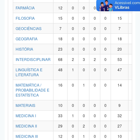
FARMÁCIA
12
0
0
0
0
12
0
FILOSOFIA
15
0
0
0
0
15
0
GEOCIÊNCIAS
7
0
0
0
0
7
0
GEOGRAFIA
18
0
0
0
0
18
0
HISTÓRIA
23
0
0
0
0
20
3
INTERDISCIPLINAR
68
2
3
2
0
53
8
LINGUÍSTICA E
48
1
0
0
0
47
0
LITERATURA
MATEMÁTICA /
16
0
1
0
0
14
1
PROBABILIDADE E
ESTATÍSTICA
MATERIAIS
10
0
0
0
0
9
1
MEDICINA I
33
1
0
0
0
32
0
MEDICINA II
29
0
2
0
0
27
0
MEDICINA III
12
0
1
0
0
10
1