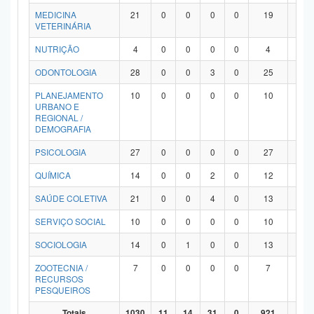
MEDICINA
21
0
0
0
0
19
2
VETERINÁRIA
NUTRIÇÃO
4
0
0
0
0
4
0
ODONTOLOGIA
28
0
0
3
0
25
0
PLANEJAMENTO
10
0
0
0
0
10
0
URBANO E
REGIONAL /
DEMOGRAFIA
PSICOLOGIA
27
0
0
0
0
27
0
QUÍMICA
14
0
0
2
0
12
0
SAÚDE COLETIVA
21
0
0
4
0
13
4
SERVIÇO SOCIAL
10
0
0
0
0
10
0
SOCIOLOGIA
14
0
1
0
0
13
0
ZOOTECNIA /
7
0
0
0
0
7
0
RECURSOS
PESQUEIROS
Totais
1030
11
14
31
0
921
53