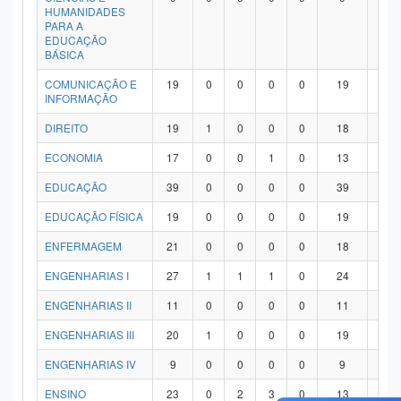
HUMANIDADES
PARA A
EDUCAÇÃO
BÁSICA
COMUNICAÇÃO E
19
0
0
0
0
19
0
INFORMAÇÃO
DIREITO
19
1
0
0
0
18
0
ECONOMIA
17
0
0
1
0
13
3
EDUCAÇÃO
39
0
0
0
0
39
0
EDUCAÇÃO FÍSICA
19
0
0
0
0
19
0
ENFERMAGEM
21
0
0
0
0
18
3
ENGENHARIAS I
27
1
1
1
0
24
0
ENGENHARIAS II
11
0
0
0
0
11
0
ENGENHARIAS III
20
1
0
0
0
19
0
ENGENHARIAS IV
9
0
0
0
0
9
0
ENSINO
23
0
2
3
0
13
5