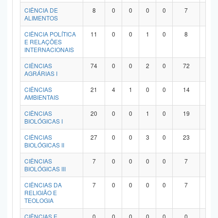
Planalto
CIÊNCIA DE
8
0
0
0
0
7
1
ALIMENTOS
CIÊNCIA POLÍTICA
11
0
0
1
0
8
2
E RELAÇÕES
INTERNACIONAIS
CIÊNCIAS
74
0
0
2
0
72
0
AGRÁRIAS I
CIÊNCIAS
21
4
1
0
0
14
2
AMBIENTAIS
CIÊNCIAS
20
0
0
1
0
19
0
BIOLÓGICAS I
CIÊNCIAS
27
0
0
3
0
23
1
BIOLÓGICAS II
CIÊNCIAS
7
0
0
0
0
7
0
BIOLÓGICAS III
CIÊNCIAS DA
7
0
0
0
0
7
0
RELIGIÃO E
TEOLOGIA
CIÊNCIAS E
0
0
0
0
0
0
0