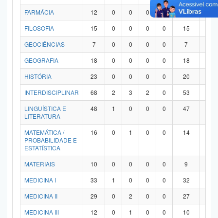
FARMÁCIA
12
0
0
0
0
12
0
FILOSOFIA
15
0
0
0
0
15
0
GEOCIÊNCIAS
7
0
0
0
0
7
0
GEOGRAFIA
18
0
0
0
0
18
0
HISTÓRIA
23
0
0
0
0
20
3
INTERDISCIPLINAR
68
2
3
2
0
53
8
LINGUÍSTICA E
48
1
0
0
0
47
0
LITERATURA
MATEMÁTICA /
16
0
1
0
0
14
1
PROBABILIDADE E
ESTATÍSTICA
MATERIAIS
10
0
0
0
0
9
1
MEDICINA I
33
1
0
0
0
32
0
MEDICINA II
29
0
2
0
0
27
0
MEDICINA III
12
0
1
0
0
10
1