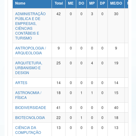
Nome
Total
ME
DO
MP
DP
ME/DO
MP/
Ministério da Ciência, Tecnologia, Inovações e Comunicações
ADMINISTRAÇÃO
42
0
0
3
0
30
9
PÚBLICA E DE
Ministério do Meio Ambiente
EMPRESAS,
CIÊNCIAS
Ministério do Turismo
CONTÁBEIS E
TURISMO
Ministério do Desenvolvimento Regional
ANTROPOLOGIA /
9
0
0
0
0
9
0
ARQUEOLOGIA
Controladoria-Geral da União
ARQUITETURA,
25
0
0
4
0
19
2
URBANISMO E
Ministério da Mulher, da Família e dos Direitos Humanos
DESIGN
Secretaria-Geral
ARTES
14
0
0
0
0
14
0
ASTRONOMIA /
18
0
1
1
0
15
1
Secretaria de Governo
FÍSICA
Gabinete de Segurança Institucional
BIODIVERSIDADE
41
0
0
0
0
40
1
Advocacia-Geral da União
BIOTECNOLOGIA
22
0
1
0
0
18
3
CIÊNCIA DA
13
0
0
0
0
13
0
Banco Central do Brasil
COMPUTAÇÃO