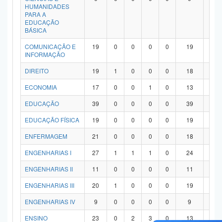
HUMANIDADES
PARA A
EDUCAÇÃO
BÁSICA
COMUNICAÇÃO E
19
0
0
0
0
19
0
INFORMAÇÃO
DIREITO
19
1
0
0
0
18
0
ECONOMIA
17
0
0
1
0
13
3
EDUCAÇÃO
39
0
0
0
0
39
0
EDUCAÇÃO FÍSICA
19
0
0
0
0
19
0
ENFERMAGEM
21
0
0
0
0
18
3
ENGENHARIAS I
27
1
1
1
0
24
0
ENGENHARIAS II
11
0
0
0
0
11
0
ENGENHARIAS III
20
1
0
0
0
19
0
ENGENHARIAS IV
9
0
0
0
0
9
0
ENSINO
23
0
2
3
0
13
5