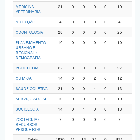
MEDICINA
21
0
0
0
0
19
2
VETERINÁRIA
NUTRIÇÃO
4
0
0
0
0
4
0
ODONTOLOGIA
28
0
0
3
0
25
0
PLANEJAMENTO
10
0
0
0
0
10
0
URBANO E
REGIONAL /
DEMOGRAFIA
PSICOLOGIA
27
0
0
0
0
27
0
QUÍMICA
14
0
0
2
0
12
0
SAÚDE COLETIVA
21
0
0
4
0
13
4
SERVIÇO SOCIAL
10
0
0
0
0
10
0
SOCIOLOGIA
14
0
1
0
0
13
0
ZOOTECNIA /
7
0
0
0
0
7
0
RECURSOS
PESQUEIROS
Totais
1030
11
14
31
0
921
53