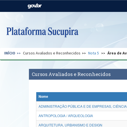
Casa Civil
Ministério da Justiça e
Segurança Pública
Ministério da Agricultura,
Ministério da Educação
Pecuária e Abastecimento
Ministério do Meio Ambiente
Ministério do Turismo
INÍCIO
Cursos Avaliados e Reconhecidos
Nota 5
Área de Av
Secretaria de Governo
Gabinete de Segurança
Institucional
Cursos Avaliados e Reconhecidos
Nome
ADMINISTRAÇÃO PÚBLICA E DE EMPRESAS, CIÊNCIA
ANTROPOLOGIA / ARQUEOLOGIA
ARQUITETURA, URBANISMO E DESIGN