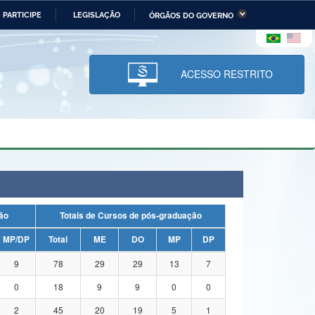
PARTICIPE
LEGISLAÇÃO
ÓRGÃOS DO GOVERNO
stério da Economia
Ministério da Infraestrutura
stério de Minas e Energia
Ministério da Ciência,
Tecnologia, Inovações e
ACESSO RESTRITO
Comunicações
tério da Mulher, da Família
Secretaria-Geral
s Direitos Humanos
lto
uação
Totais de Cursos de pós-graduação
MP/DP
Total
ME
DO
MP
DP
9
78
29
29
13
7
0
18
9
9
0
0
2
45
20
19
5
1