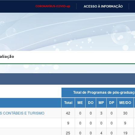
ACESSO À INFORMAÇÃO
CORONAVÍRUS (COVID-19)
Ministério da Defesa
Ministério das Relações
Mini
Exteriores
IR
PARA
O
CONTEÚDO
Ministério da Cidadania
Ministério da Saúde
Mini
Ministério do Desenvolvimento
Controladoria-Geral da União
Minis
Regional
e do
aliação
Advocacia-Geral da União
Banco Central do Brasil
Plana
Total de Programas de pós-grad
Total
ME
DO
MP
DP
ME/DO
S CONTÁBEIS E TURISMO
42
0
0
3
0
30
9
0
0
0
0
9
25
0
0
4
0
19