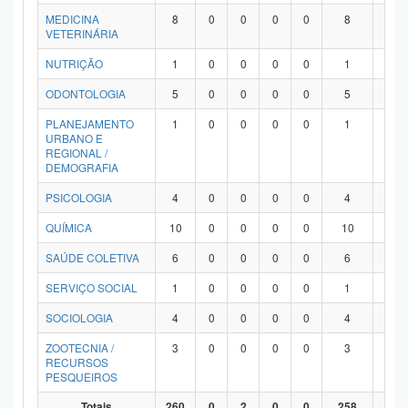
MEDICINA
8
0
0
0
0
8
0
VETERINÁRIA
NUTRIÇÃO
1
0
0
0
0
1
0
ODONTOLOGIA
5
0
0
0
0
5
0
PLANEJAMENTO
1
0
0
0
0
1
0
URBANO E
REGIONAL /
DEMOGRAFIA
PSICOLOGIA
4
0
0
0
0
4
0
QUÍMICA
10
0
0
0
0
10
0
SAÚDE COLETIVA
6
0
0
0
0
6
0
SERVIÇO SOCIAL
1
0
0
0
0
1
0
SOCIOLOGIA
4
0
0
0
0
4
0
ZOOTECNIA /
3
0
0
0
0
3
0
RECURSOS
PESQUEIROS
Totais
260
0
2
0
0
258
0