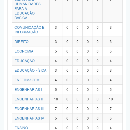
HUMANIDADES
PARA A
EDUCAÇÃO
BÁSICA
COMUNICAÇÃO E
3
0
0
0
0
3
0
INFORMAÇÃO
DIREITO
3
0
0
0
0
3
0
ECONOMIA
5
0
0
0
0
5
0
EDUCAÇÃO
4
0
0
0
0
4
0
EDUCAÇÃO FÍSICA
3
0
0
0
0
3
0
ENFERMAGEM
4
0
0
0
0
4
0
ENGENHARIAS I
5
0
0
0
0
5
0
ENGENHARIAS II
10
0
0
0
0
10
0
ENGENHARIAS III
7
0
0
0
0
7
0
ENGENHARIAS IV
5
0
0
0
0
5
0
ENSINO
4
0
0
0
0
4
0