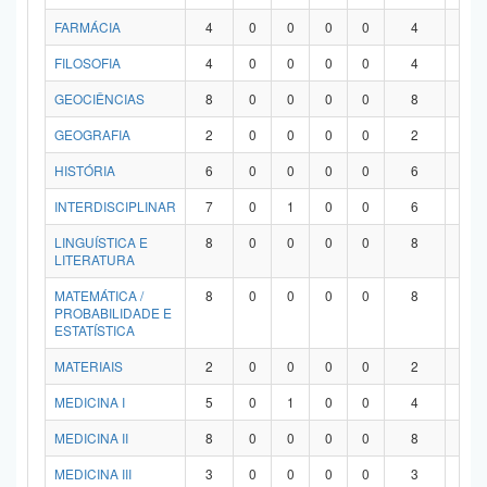
FARMÁCIA
4
0
0
0
0
4
0
FILOSOFIA
4
0
0
0
0
4
0
GEOCIÊNCIAS
8
0
0
0
0
8
0
GEOGRAFIA
2
0
0
0
0
2
0
HISTÓRIA
6
0
0
0
0
6
0
INTERDISCIPLINAR
7
0
1
0
0
6
0
LINGUÍSTICA E
8
0
0
0
0
8
0
LITERATURA
MATEMÁTICA /
8
0
0
0
0
8
0
PROBABILIDADE E
ESTATÍSTICA
MATERIAIS
2
0
0
0
0
2
0
MEDICINA I
5
0
1
0
0
4
0
MEDICINA II
8
0
0
0
0
8
0
MEDICINA III
3
0
0
0
0
3
0