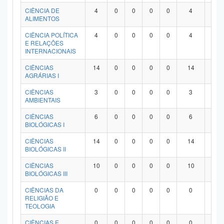
Planalto
CIÊNCIA DE
4
0
0
0
0
4
0
ALIMENTOS
CIÊNCIA POLÍTICA
4
0
0
0
0
4
0
E RELAÇÕES
INTERNACIONAIS
CIÊNCIAS
14
0
0
0
0
14
0
AGRÁRIAS I
CIÊNCIAS
3
0
0
0
0
3
0
AMBIENTAIS
CIÊNCIAS
6
0
0
0
0
6
0
BIOLÓGICAS I
CIÊNCIAS
14
0
0
0
0
14
0
BIOLÓGICAS II
CIÊNCIAS
10
0
0
0
0
10
0
BIOLÓGICAS III
CIÊNCIAS DA
0
0
0
0
0
0
0
RELIGIÃO E
TEOLOGIA
CIÊNCIAS E
0
0
0
0
0
0
0