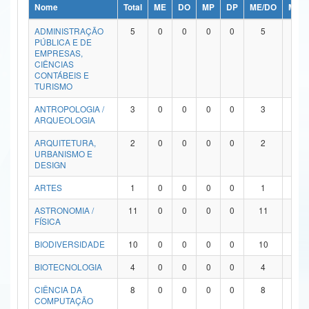
Nome
Total
ME
DO
MP
DP
ME/DO
MP/
Ministério da Ciência, Tecnologia, Inovações e Comunicações
ADMINISTRAÇÃO
5
0
0
0
0
5
0
PÚBLICA E DE
Ministério do Meio Ambiente
EMPRESAS,
CIÊNCIAS
Ministério do Turismo
CONTÁBEIS E
TURISMO
Ministério do Desenvolvimento Regional
ANTROPOLOGIA /
3
0
0
0
0
3
0
ARQUEOLOGIA
Controladoria-Geral da União
ARQUITETURA,
2
0
0
0
0
2
0
URBANISMO E
Ministério da Mulher, da Família e dos Direitos Humanos
DESIGN
Secretaria-Geral
ARTES
1
0
0
0
0
1
0
ASTRONOMIA /
11
0
0
0
0
11
0
Secretaria de Governo
FÍSICA
Gabinete de Segurança Institucional
BIODIVERSIDADE
10
0
0
0
0
10
0
Advocacia-Geral da União
BIOTECNOLOGIA
4
0
0
0
0
4
0
CIÊNCIA DA
8
0
0
0
0
8
0
Banco Central do Brasil
COMPUTAÇÃO