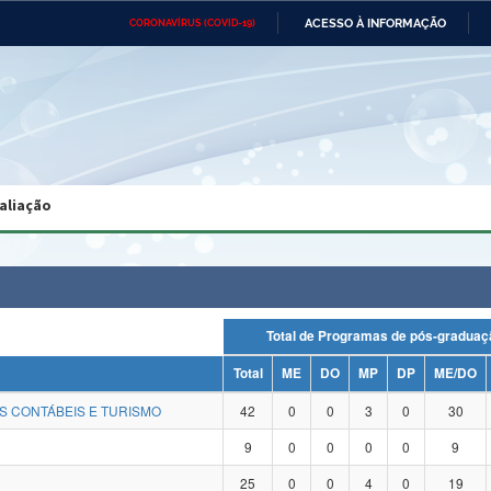
ACESSO À INFORMAÇÃO
CORONAVÍRUS (COVID-19)
Ministério da Defesa
Ministério das Relações
Mini
Exteriores
IR
PARA
O
CONTEÚDO
Ministério da Cidadania
Ministério da Saúde
Mini
Ministério do Desenvolvimento
Controladoria-Geral da União
Minis
Regional
e do
aliação
Advocacia-Geral da União
Banco Central do Brasil
Plana
Total de Programas de pós-grad
Total
ME
DO
MP
DP
ME/DO
S CONTÁBEIS E TURISMO
42
0
0
3
0
30
9
0
0
0
0
9
25
0
0
4
0
19