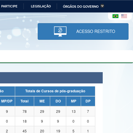
PARTICIPE
LEGISLAÇÃO
ÓRGÃOS DO GOVERNO
stério da Economia
Ministério da Infraestrutura
stério de Minas e Energia
Ministério da Ciência,
Tecnologia, Inovações e
ACESSO RESTRITO
Comunicações
tério da Mulher, da Família
Secretaria-Geral
s Direitos Humanos
lto
uação
Totais de Cursos de pós-graduação
MP/DP
Total
ME
DO
MP
DP
9
78
29
29
13
7
0
18
9
9
0
0
2
45
20
19
5
1