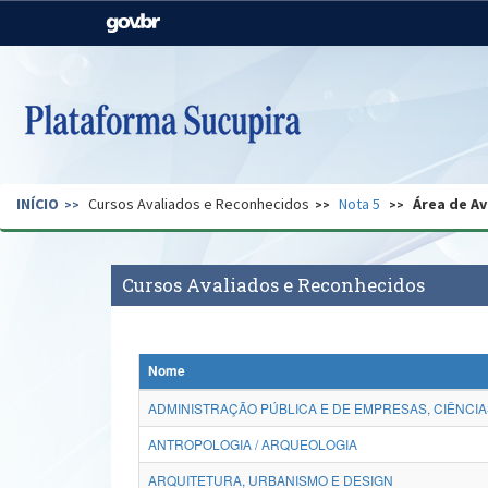
Casa Civil
Ministério da Justiça e
Segurança Pública
Ministério da Agricultura,
Ministério da Educação
Pecuária e Abastecimento
Ministério do Meio Ambiente
Ministério do Turismo
INÍCIO
Cursos Avaliados e Reconhecidos
Nota 5
Área de Av
Secretaria de Governo
Gabinete de Segurança
Institucional
Cursos Avaliados e Reconhecidos
Nome
ADMINISTRAÇÃO PÚBLICA E DE EMPRESAS, CIÊNCIA
ANTROPOLOGIA / ARQUEOLOGIA
ARQUITETURA, URBANISMO E DESIGN