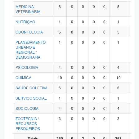
MEDICINA
8
0
0
0
0
8
0
VETERINÁRIA
NUTRIÇÃO
1
0
0
0
0
1
0
ODONTOLOGIA
5
0
0
0
0
5
0
PLANEJAMENTO
1
0
0
0
0
1
0
URBANO E
REGIONAL /
DEMOGRAFIA
PSICOLOGIA
4
0
0
0
0
4
0
QUÍMICA
10
0
0
0
0
10
0
SAÚDE COLETIVA
6
0
0
0
0
6
0
SERVIÇO SOCIAL
1
0
0
0
0
1
0
SOCIOLOGIA
4
0
0
0
0
4
0
ZOOTECNIA /
3
0
0
0
0
3
0
RECURSOS
PESQUEIROS
Totais
260
0
2
0
0
258
0