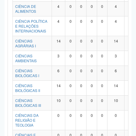
Planalto
CIÊNCIA DE
4
0
0
0
0
4
0
ALIMENTOS
CIÊNCIA POLÍTICA
4
0
0
0
0
4
0
E RELAÇÕES
INTERNACIONAIS
CIÊNCIAS
14
0
0
0
0
14
0
AGRÁRIAS I
CIÊNCIAS
3
0
0
0
0
3
0
AMBIENTAIS
CIÊNCIAS
6
0
0
0
0
6
0
BIOLÓGICAS I
CIÊNCIAS
14
0
0
0
0
14
0
BIOLÓGICAS II
CIÊNCIAS
10
0
0
0
0
10
0
BIOLÓGICAS III
CIÊNCIAS DA
0
0
0
0
0
0
0
RELIGIÃO E
TEOLOGIA
CIÊNCIAS E
0
0
0
0
0
0
0