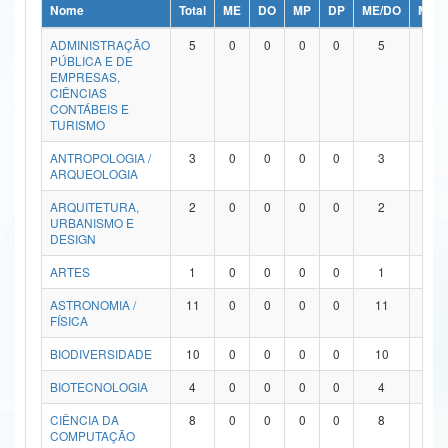
Nome
Total
ME
DO
MP
DP
ME/DO
MP/
Ministério da Ciência, Tecnologia, Inovações e Comunicações
ADMINISTRAÇÃO
5
0
0
0
0
5
0
PÚBLICA E DE
Ministério do Meio Ambiente
EMPRESAS,
CIÊNCIAS
Ministério do Turismo
CONTÁBEIS E
TURISMO
Ministério do Desenvolvimento Regional
ANTROPOLOGIA /
3
0
0
0
0
3
0
ARQUEOLOGIA
Controladoria-Geral da União
ARQUITETURA,
2
0
0
0
0
2
0
URBANISMO E
Ministério da Mulher, da Família e dos Direitos Humanos
DESIGN
Secretaria-Geral
ARTES
1
0
0
0
0
1
0
ASTRONOMIA /
11
0
0
0
0
11
0
Secretaria de Governo
FÍSICA
Gabinete de Segurança Institucional
BIODIVERSIDADE
10
0
0
0
0
10
0
Advocacia-Geral da União
BIOTECNOLOGIA
4
0
0
0
0
4
0
CIÊNCIA DA
8
0
0
0
0
8
0
Banco Central do Brasil
COMPUTAÇÃO