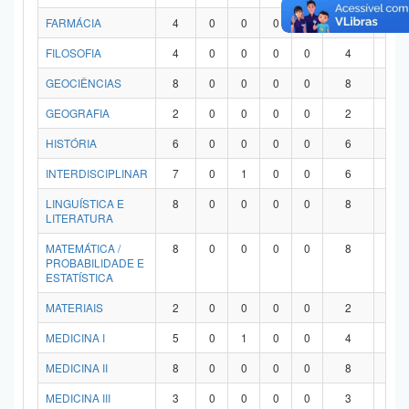
FARMÁCIA
4
0
0
0
0
4
0
FILOSOFIA
4
0
0
0
0
4
0
GEOCIÊNCIAS
8
0
0
0
0
8
0
GEOGRAFIA
2
0
0
0
0
2
0
HISTÓRIA
6
0
0
0
0
6
0
INTERDISCIPLINAR
7
0
1
0
0
6
0
LINGUÍSTICA E
8
0
0
0
0
8
0
LITERATURA
MATEMÁTICA /
8
0
0
0
0
8
0
PROBABILIDADE E
ESTATÍSTICA
MATERIAIS
2
0
0
0
0
2
0
MEDICINA I
5
0
1
0
0
4
0
MEDICINA II
8
0
0
0
0
8
0
MEDICINA III
3
0
0
0
0
3
0