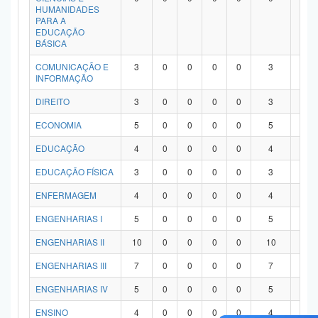
HUMANIDADES
PARA A
EDUCAÇÃO
BÁSICA
COMUNICAÇÃO E
3
0
0
0
0
3
0
INFORMAÇÃO
DIREITO
3
0
0
0
0
3
0
ECONOMIA
5
0
0
0
0
5
0
EDUCAÇÃO
4
0
0
0
0
4
0
EDUCAÇÃO FÍSICA
3
0
0
0
0
3
0
ENFERMAGEM
4
0
0
0
0
4
0
ENGENHARIAS I
5
0
0
0
0
5
0
ENGENHARIAS II
10
0
0
0
0
10
0
ENGENHARIAS III
7
0
0
0
0
7
0
ENGENHARIAS IV
5
0
0
0
0
5
0
ENSINO
4
0
0
0
0
4
0