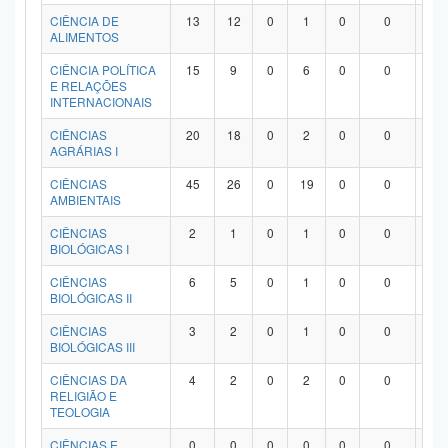
Planalto
CIÊNCIA DE
13
12
0
1
0
0
0
ALIMENTOS
CIÊNCIA POLÍTICA
15
9
0
6
0
0
0
E RELAÇÕES
INTERNACIONAIS
CIÊNCIAS
20
18
0
2
0
0
0
AGRÁRIAS I
CIÊNCIAS
45
26
0
19
0
0
0
AMBIENTAIS
CIÊNCIAS
2
1
0
1
0
0
0
BIOLÓGICAS I
CIÊNCIAS
6
5
0
1
0
0
0
BIOLÓGICAS II
CIÊNCIAS
3
2
0
1
0
0
0
BIOLÓGICAS III
CIÊNCIAS DA
4
2
0
2
0
0
0
RELIGIÃO E
TEOLOGIA
CIÊNCIAS E
0
0
0
0
0
0
0