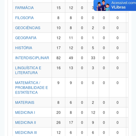
FARMÁCIA
15
12
0
3
0
0
0
FILOSOFIA
8
8
0
0
0
0
0
GEOCIÊNCIAS
10
8
0
2
0
0
0
GEOGRAFIA
12
11
0
1
0
0
0
HISTÓRIA
17
12
0
5
0
0
0
INTERDISCIPLINAR
82
49
0
33
0
0
0
LINGUÍSTICA E
16
13
0
3
0
0
0
LITERATURA
MATEMÁTICA /
9
9
0
0
0
0
0
PROBABILIDADE E
ESTATÍSTICA
MATERIAIS
8
6
0
2
0
0
0
MEDICINA I
20
8
0
12
0
0
0
MEDICINA II
26
17
0
9
0
0
0
MEDICINA III
12
6
0
6
0
0
0