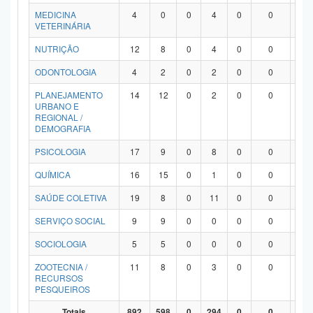
MEDICINA
4
0
0
4
0
0
0
VETERINÁRIA
NUTRIÇÃO
12
8
0
4
0
0
0
ODONTOLOGIA
4
2
0
2
0
0
0
PLANEJAMENTO
14
12
0
2
0
0
0
URBANO E
REGIONAL /
DEMOGRAFIA
PSICOLOGIA
17
9
0
8
0
0
0
QUÍMICA
16
15
0
1
0
0
0
SAÚDE COLETIVA
19
8
0
11
0
0
0
SERVIÇO SOCIAL
9
9
0
0
0
0
0
SOCIOLOGIA
5
5
0
0
0
0
0
ZOOTECNIA /
11
8
0
3
0
0
0
RECURSOS
PESQUEIROS
Totais
892
598
0
294
0
0
0