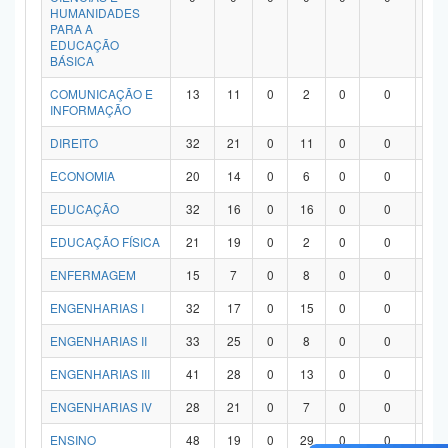
HUMANIDADES
PARA A
EDUCAÇÃO
BÁSICA
COMUNICAÇÃO E
13
11
0
2
0
0
0
INFORMAÇÃO
DIREITO
32
21
0
11
0
0
0
ECONOMIA
20
14
0
6
0
0
0
EDUCAÇÃO
32
16
0
16
0
0
0
EDUCAÇÃO FÍSICA
21
19
0
2
0
0
0
ENFERMAGEM
15
7
0
8
0
0
0
ENGENHARIAS I
32
17
0
15
0
0
0
ENGENHARIAS II
33
25
0
8
0
0
0
ENGENHARIAS III
41
28
0
13
0
0
0
ENGENHARIAS IV
28
21
0
7
0
0
0
ENSINO
48
19
0
29
0
0
0